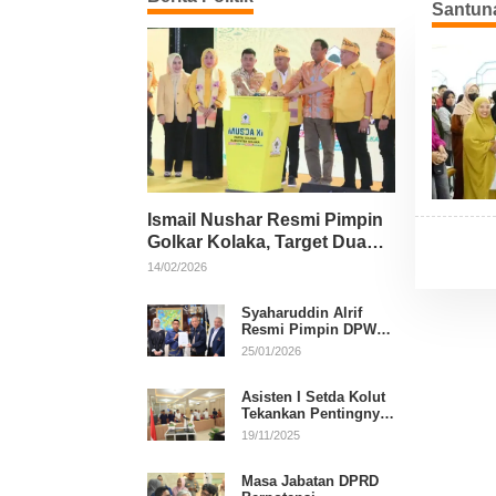
Santuna
Ismail Nushar Resmi Pimpin
Golkar Kolaka, Target Dua
Kursi per Dapil
14/02/2026
Syaharuddin Alrif
Resmi Pimpin DPW
NasDem Sulsel
25/01/2026
Asisten I Setda Kolut
Tekankan Pentingnya
Pendidikan Politik
19/11/2025
untuk Perkuat
Demokrasi
Masa Jabatan DPRD