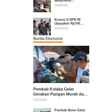
Berpotensi
Diperpanjang, Aria
29/06/2025
Bima Soroti Implikasi
Ketatanegaraan
Komisi II DPR RI
Upayakan Rp700
Miliar dari APBN
02/03/2025
untuk PSU di 24
Daerah Pasca
Berita Ekonomi
Putusan MK
Pemkab Kolaka Gelar
Gerakan Pangan Murah dan
Salurkan Pupuk Organik
07/07/2026
Pemkab Bone Gelar