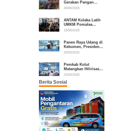
Gerakan Pangan
Murah, Warga Serbu
30/06/2026
Komoditas Harga
Terjangkau
ANTAM Kolaka Latih
UMKM Pomalaa
Kembangkan Produk
15/06/2026
Lokal Berdaya Saing
Panen Raya Udang di
Kebumen, Presiden
Prabowo Tekankan
25/05/2026
Ekonomi Produktif
Pemkab Kolut
Matangkan Hilirisasi
Kakao dan Kelapa,
23/05/2026
Investor Lirik Potensi
Berita Sosial
Daerah