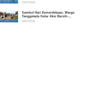
RI
23/07/2026
Sambut Hari Kemerdekaan, Warga
Tanggetada Gelar Aksi Bersih-
Bersih Desa
16/07/2026