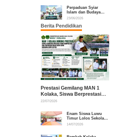
Kafilah Kolaka
Perpaduan Syiar
Islam dan Budaya
Warnai Pawai Ta’aruf
23/06/2026
MTQ XXXI Sultra
Berita Pendidikan
Prestasi Gemilang MAN 1
Kolaka, Siswa Berprestasi
dan Guru Berkarya Raih
22/07/2026
Apresiasi
Enam Siswa Luwu
Timur Lolos Sekolah
Rakyat, Bupati: Jaga
14/07/2026
Nama Baik Daerah
Pemkab Kolaka