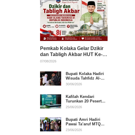
Pemkab Kolaka Gelar Dzikir
dan Tabligh Akbar HUT Ke-
81 RI, Hadirkan Dai Nasional
07/08/2026
Bupati Kolaka Hadiri
Wisuda Tahfidz Al-
Qur’an, Komitmen
30/06/2026
Dukung Pendidikan
Keagamaan
Kafilah Kendari
Turunkan 20 Peserta
pada Hari Pertama
25/06/2026
MTQ Sultra 2026 di
Konawe
Bupati Amri Hadiri
Pawai Ta’aruf MTQ
XXXI Sultra, Beri
23/06/2026
Dukungan untuk