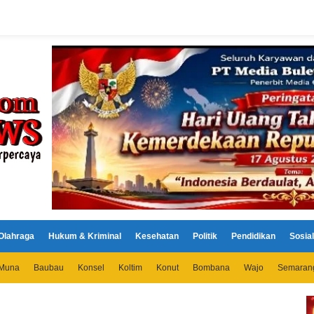
Olahraga
Hukum & Kriminal
Kesehatan
Politik
Pendidikan
Sosial
Muna
Baubau
Konsel
Koltim
Konut
Bombana
Wajo
Semaran