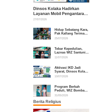
Dinsos Kolaka Hadirkan
Layanan Mobil Pengantaran
Gratis bagi Pasien Penerima
27/07/2026
Manfaat Desil 1–5
Hidup Sebatang Kara,
Pak Kallang Terima
Bantuan dari Laznas
25/07/2026
WIZ Kolaka
Tebar Kepedulian,
Laznas WIZ Santuni
Anak Yatim dan
11/07/2026
Dhuafa di Kecamatan
Latambaga
Aktivasi IKD Jadi
Syarat, Dinsos Kolaka
Sosialisasikan
10/07/2026
Pendaftaran Perlinsos
Digital
Program Berkah
Peduli, WIZ Bombana
Bantu Lansia dan
31/05/2026
Janda di Poea
Berita Religius