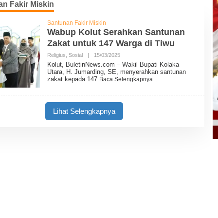
n Fakir Miskin
Santunan Fakir Miskin
Wabup Kolut Serahkan Santunan
Zakat untuk 147 Warga di Tiwu
Religius
,
Sosial
|
15/03/2025
O
L
Kolut, BuletinNews.com – Wakil Bupati Kolaka
E
Utara, H. Jumarding, SE, menyerahkan santunan
H
zakat kepada 147
Baca Selengkapnya
B
U
L
E
T
Lihat Selengkapnya
I
N
N
E
W
S