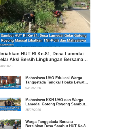
eriahkan HUT RI Ke-81, Desa Lamedai
elar Aksi Bersih Lingkungan Bersama
NI-Polri
/08/2026
Mahasiswa UHO Edukasi Warga
Tanggetada Tangkal Hoaks Lewat
Program Literasi
03/08/2026
Mahasiswa KKN UHO dan Warga
Lamedai Gotong Royong Sambut
HUT Ke-81 RI
25/07/2026
Warga Tanggetada Bersatu
Bersihkan Desa Sambut HUT Ke-81