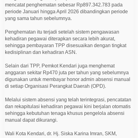
i
mencatat penghematan sebesar Rp897.342.783 pada
a
r
periode Januari hingga April 2026 dibandingkan periode
L
yang sama tahun sebelumnya.
e
w
a
Penghematan itu terjadi setelah sistem pengawasan
t
kehadiran pegawai diterapkan secara lebih akurat,
P
e
sehingga pembayaran TPP disesuaikan dengan tingkat
n
kedisiplinan dan kehadiran ASN.
g
u
a
Selain dari TPP, Pemkot Kendari juga menghemat
t
a
anggaran sekitar Rp470 juta per tahun yang sebelumnya
n
digunakan untuk membayar honor admin absensi manual
D
i
di setiap Organisasi Perangkat Daerah (OPD).
s
i
p
Melalui sistem absensi yang telah terintegrasi, pencatatan
l
dan rekapitulasi kehadiran pegawai kini berjalan otomatis
i
n
sehingga kebutuhan tenaga khusus pengelola absensi
A
manual dapat dikurangi.
S
N
Wali Kota Kendari, dr. Hj. Siska Karina Imran, SKM,