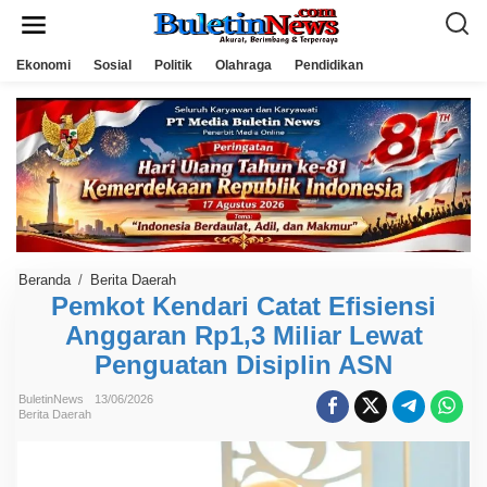
L
e
w
a
Ekonomi
Sosial
Politik
Olahraga
Pendidikan
t
i
k
e
k
o
n
t
e
n
Beranda
/
Berita Daerah
P
e
Pemkot Kendari Catat Efisiensi
m
Anggaran Rp1,3 Miliar Lewat
k
o
Penguatan Disiplin ASN
t
K
e
BuletinNews
13/06/2026
n
Berita Daerah
d
a
r
i