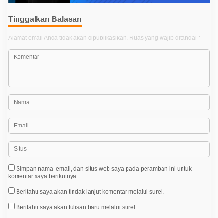
i
p
Tinggalkan Balasan
o
Alamat email Anda tidak akan dipublikasikan.
Ruas yang wajib ditandai
*
s
Simpan nama, email, dan situs web saya pada peramban ini untuk
komentar saya berikutnya.
Beritahu saya akan tindak lanjut komentar melalui surel.
Beritahu saya akan tulisan baru melalui surel.