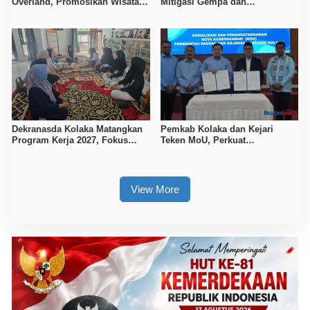
Overland, Promosikan Wisata
Mitigasi Gempa dan
Bombana, Kolaka, dan Koltim
Kesiapsiagaan Masyarakat
Dekranasda Kolaka Matangkan
Pemkab Kolaka dan Kejari
Program Kerja 2027, Fokus
Teken MoU, Perkuat
Tingkatkan Daya Saing
Pendampingan Hukum
Kerajinan Lokal
View More