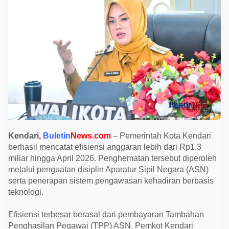
C
a
t
a
t
E
f
i
s
i
e
n
s
i
A
n
g
g
Kendari,
Buletin
News.com
– Pemerintah Kota Kendari
a
berhasil mencatat efisiensi anggaran lebih dari Rp1,3
r
a
miliar hingga April 2026. Penghematan tersebut diperoleh
n
melalui penguatan disiplin Aparatur Sipil Negara (ASN)
R
p
serta penerapan sistem pengawasan kehadiran berbasis
1
teknologi.
,
3
M
Efisiensi terbesar berasal dari pembayaran Tambahan
i
l
Penghasilan Pegawai (TPP) ASN. Pemkot Kendari