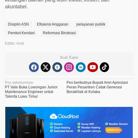
akuntabel.
Disiplin ASN
Efisiensi Anggaran
pelayanan publik
Pemkot Kendari
Reformasi Birokrasi
Editor: Andi
Ikuti Kami
N
Pos sebelumnya
Pos berikutnya
Bupati Amri Apresiasi
PT Vale Buka Lowongan Junior
Peran Pesantren Cetak Generasi
a
Maintenance Engineer untuk
Berakhlak di Kolaka
Talenta Luwu Timur
v
i
g
a
s