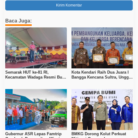
Baca Juga:
Semarak HUT ke-81 RI,
Kota Kendari Raih Dua Juara I
Kecamatan Wadaga Resmi Buka
Bangga Kencana Sultra, Unggul
Porseni Setelah Vakum Tujuh
pada Pelayanan MOW dan Data
Tahun
Keluarga
Gubernur ASR Lepas Famtrip
BMKG Dorong Kolut Perkuat