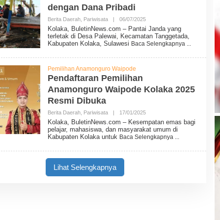
N
dengan Dana Pribadi
N
E
Berita Daerah
,
Pariwisata
|
06/07/2025
O
W
L
Kolaka, BuletinNews.com – Pantai Janda yang
S
E
terletak di Desa Palewai, Kecamatan Tanggetada,
H
Kabupaten Kolaka, Sulawesi
Baca Selengkapnya
B
U
L
E
Pemilihan Anamonguro Waipode
T
Pendaftaran Pemilihan
I
Anamonguro Waipode Kolaka 2025
N
N
Resmi Dibuka
E
W
Berita Daerah
,
Pariwisata
|
17/01/2025
O
S
L
Kolaka, BuletinNews.com – Kesempatan emas bagi
E
pelajar, mahasiswa, dan masyarakat umum di
H
Kabupaten Kolaka untuk
Baca Selengkapnya
B
U
L
E
Lihat Selengkapnya
T
I
N
N
E
W
S