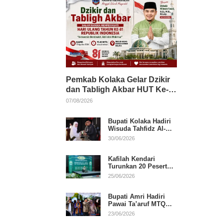
Pemkab Kolaka Gelar Dzikir
dan Tabligh Akbar HUT Ke-
81 RI, Hadirkan Dai Nasional
07/08/2026
Bupati Kolaka Hadiri
Wisuda Tahfidz Al-
Qur’an, Komitmen
30/06/2026
Dukung Pendidikan
Keagamaan
Kafilah Kendari
Turunkan 20 Peserta
pada Hari Pertama
25/06/2026
MTQ Sultra 2026 di
Konawe
Bupati Amri Hadiri
Pawai Ta’aruf MTQ
XXXI Sultra, Beri
23/06/2026
Dukungan untuk