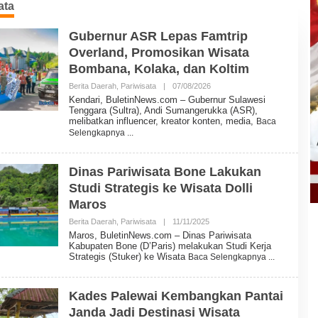
ata
Gubernur ASR Lepas Famtrip
Overland, Promosikan Wisata
Bombana, Kolaka, dan Koltim
Berita Daerah
,
Pariwisata
|
07/08/2026
O
L
Kendari, BuletinNews.com – Gubernur Sulawesi
E
Tenggara (Sultra), Andi Sumangerukka (ASR),
H
melibatkan influencer, kreator konten, media,
Baca
B
Selengkapnya
U
L
E
T
Dinas Pariwisata Bone Lakukan
I
Studi Strategis ke Wisata Dolli
N
N
Maros
E
W
Berita Daerah
,
Pariwisata
|
11/11/2025
O
S
L
Maros, BuletinNews.com – Dinas Pariwisata
E
Kabupaten Bone (D’Paris) melakukan Studi Kerja
H
Strategis (Stuker) ke Wisata
Baca Selengkapnya
B
U
L
E
Kades Palewai Kembangkan Pantai
T
Janda Jadi Destinasi Wisata
I