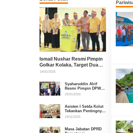
Pariwis
Ismail Nushar Resmi Pimpin
Golkar Kolaka, Target Dua
Kursi per Dapil
14/02/2026
Syaharuddin Alrif
Resmi Pimpin DPW
NasDem Sulsel
25/01/2026
Asisten I Setda Kolut
Tekankan Pentingnya
Pendidikan Politik
19/11/2025
untuk Perkuat
Demokrasi
Masa Jabatan DPRD