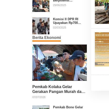
Berpotensi
Diperpanjang, Aria
29/06/2025
Bima Soroti Implikasi
Ketatanegaraan
Komisi II DPR RI
Upayakan Rp700
Miliar dari APBN
02/03/2025
untuk PSU di 24
Daerah Pasca
Berita Ekonomi
Putusan MK
Pemkab Kolaka Gelar
Gerakan Pangan Murah dan
Salurkan Pupuk Organik
07/07/2026
Pemkab Bone Gelar