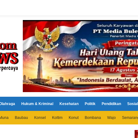
Olahraga
Hukum & Kriminal
Kesehatan
Politik
Pendidikan
Sosial
Muna
Baubau
Konsel
Koltim
Konut
Bombana
Wajo
Semaran