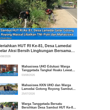
eriahkan HUT RI Ke-81, Desa Lamedai
elar Aksi Bersih Lingkungan Bersama
NI-Polri
/08/2026
Mahasiswa UHO Edukasi Warga
Tanggetada Tangkal Hoaks Lewat
Program Literasi
03/08/2026
Mahasiswa KKN UHO dan Warga
Lamedai Gotong Royong Sambut
HUT Ke-81 RI
25/07/2026
Warga Tanggetada Bersatu
Bersihkan Desa Sambut HUT Ke-81