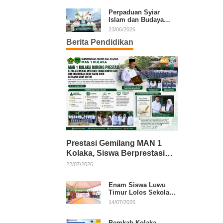
Kafilah Kolaka
Perpaduan Syiar
Islam dan Budaya
Warnai Pawai Ta’aruf
23/06/2026
MTQ XXXI Sultra
Berita Pendidikan
Prestasi Gemilang MAN 1
Kolaka, Siswa Berprestasi
dan Guru Berkarya Raih
22/07/2026
Apresiasi
Enam Siswa Luwu
Timur Lolos Sekolah
Rakyat, Bupati: Jaga
14/07/2026
Nama Baik Daerah
Pemkab Kolaka