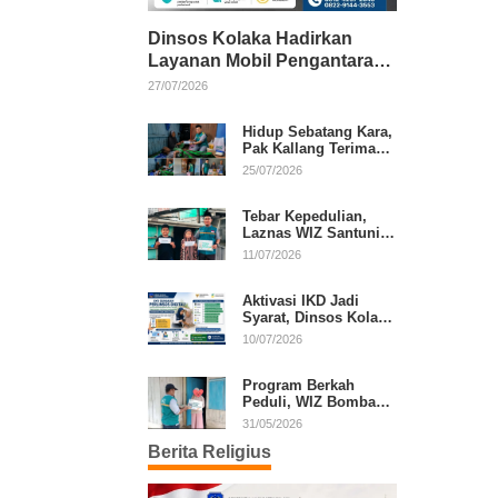
Dinsos Kolaka Hadirkan
Layanan Mobil Pengantaran
Gratis bagi Pasien Penerima
27/07/2026
Manfaat Desil 1–5
Hidup Sebatang Kara,
Pak Kallang Terima
Bantuan dari Laznas
25/07/2026
WIZ Kolaka
Tebar Kepedulian,
Laznas WIZ Santuni
Anak Yatim dan
11/07/2026
Dhuafa di Kecamatan
Latambaga
Aktivasi IKD Jadi
Syarat, Dinsos Kolaka
Sosialisasikan
10/07/2026
Pendaftaran Perlinsos
Digital
Program Berkah
Peduli, WIZ Bombana
Bantu Lansia dan
31/05/2026
Janda di Poea
Berita Religius