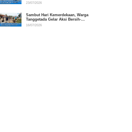
RI
23/07/2026
Sambut Hari Kemerdekaan, Warga
Tanggetada Gelar Aksi Bersih-
Bersih Desa
16/07/2026