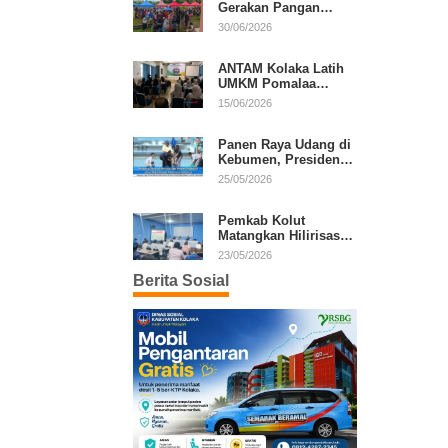
Gerakan Pangan
Murah, Warga Serbu
30/06/2026
Komoditas Harga
Terjangkau
ANTAM Kolaka Latih
UMKM Pomalaa
Kembangkan Produk
15/06/2026
Lokal Berdaya Saing
Panen Raya Udang di
Kebumen, Presiden
Prabowo Tekankan
25/05/2026
Ekonomi Produktif
Pemkab Kolut
Matangkan Hilirisasi
Kakao dan Kelapa,
23/05/2026
Investor Lirik Potensi
Berita Sosial
Daerah