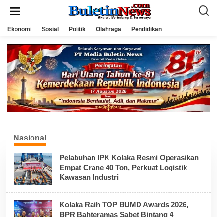
L
e
w
a
Ekonomi
Sosial
Politik
Olahraga
Pendidikan
t
i
k
e
k
o
n
t
e
n
Nasional
Pelabuhan IPK Kolaka Resmi Operasikan
Empat Crane 40 Ton, Perkuat Logistik
Kawasan Industri
Kolaka Raih TOP BUMD Awards 2026,
BPR Bahteramas Sabet Bintang 4