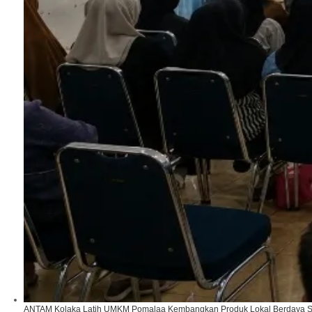
ANTAM Kolaka Latih UMKM Pomalaa Kembangkan Produk Lokal Berdaya S