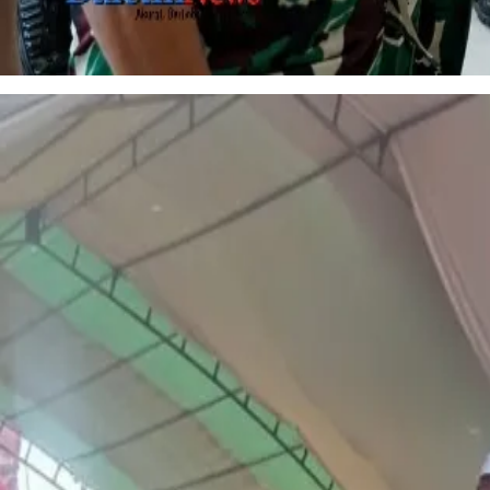
Sidang Parade Bintara TNI AD di Kendari, 292 Peserta Diingatkan Waspada Janji