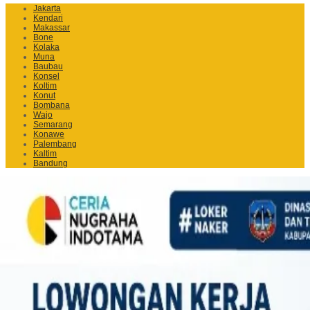
Jakarta
Kendari
Makassar
Bone
Kolaka
Muna
Baubau
Konsel
Koltim
Konut
Bombana
Wajo
Semarang
Konawe
Palembang
Kaltim
Bandung