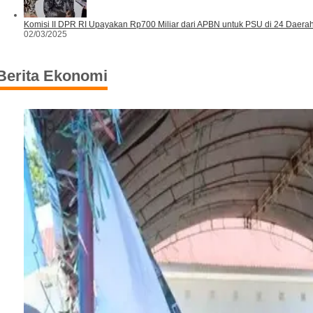
Komisi II DPR RI Upayakan Rp700 Miliar dari APBN untuk PSU di 24 Daer
02/03/2025
Berita Ekonomi