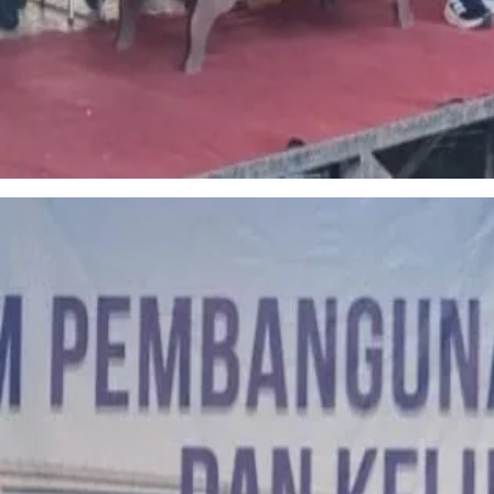
Semarak HUT ke-81 RI, Kecamatan Wadaga Resmi Buka Porseni Setelah Vakum 