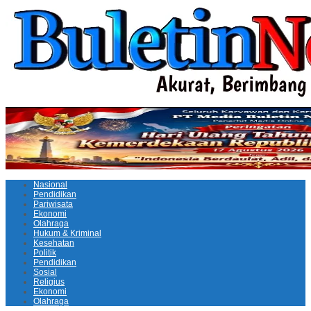
Nasional
Pendidikan
Pariwisata
Ekonomi
Olahraga
Hukum & Kriminal
Kesehatan
Politik
Pendidikan
Sosial
Religius
Ekonomi
Olahraga