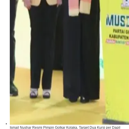
Ismail Nushar Resmi Pimpin Golkar Kolaka, Target Dua Kursi per Dapil