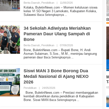
E
Berita Daerah
,
Pendidikan
|
11/06/2026
O
W
L
Kolaka, BuletinNews.com – Momen kelulusan siswa
S
E
kelas VI SD Negeri 3 Lamokato, Kabupaten Kolaka,
H
Sulawesi
Baca Selengkapnya
B
B
U
L
E
34 Sekolah Adiwiyata Meriahkan
T
Pameran Daur Ulang Sampah di
I
N
Bone
N
E
Berita Daerah
,
Pendidikan
|
07/06/2026
O
W
L
Bone, BuletinNews.com – Bupati Bone, H. Andi
S
E
Asman Sulaiman, S.Sos., M.M., meninjau langsung
H
pameran daur
Baca Selengkapnya
B
U
L
E
Siswi MAN 3 Bone Borong Dua
T
Medali Nasional di Ajang NEXO
I
M
N
2026
T
N
E
P
03
Pendidikan
|
24/05/2026
O
W
L
Bone, BuletinNews.com – Prestasi membanggakan
S
E
kembali ditorehkan dunia pendidikan di Kabupaten
H
Bone. Siswi MAN
Baca Selengkapnya
B
U
L