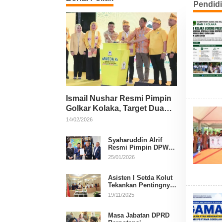
Pendid
Ismail Nushar Resmi Pimpin
Golkar Kolaka, Target Dua
Kursi per Dapil
14/02/2026
Syaharuddin Alrif
Resmi Pimpin DPW
NasDem Sulsel
25/01/2026
Asisten I Setda Kolut
Tekankan Pentingnya
Pendidikan Politik
19/11/2025
untuk Perkuat
Demokrasi
Masa Jabatan DPRD