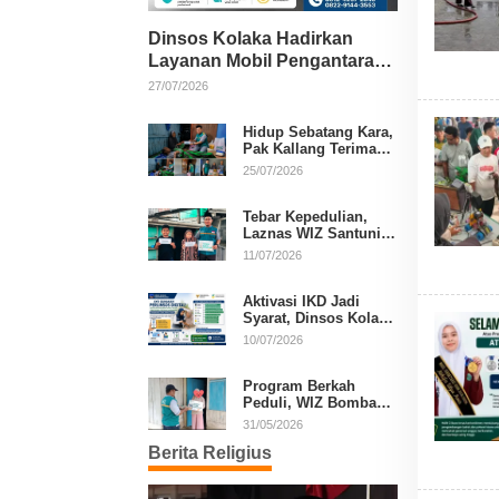
Dinsos Kolaka Hadirkan
Layanan Mobil Pengantaran
Gratis bagi Pasien Penerima
27/07/2026
Manfaat Desil 1–5
Hidup Sebatang Kara,
Pak Kallang Terima
Bantuan dari Laznas
25/07/2026
WIZ Kolaka
Tebar Kepedulian,
Laznas WIZ Santuni
Anak Yatim dan
11/07/2026
Dhuafa di Kecamatan
Latambaga
Aktivasi IKD Jadi
Syarat, Dinsos Kolaka
Sosialisasikan
10/07/2026
Pendaftaran Perlinsos
Digital
Program Berkah
Peduli, WIZ Bombana
Bantu Lansia dan
31/05/2026
Janda di Poea
Berita Religius