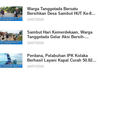
Warga Tanggetada Bersatu
Bersihkan Desa Sambut HUT Ke-81
RI
23/07/2026
Sambut Hari Kemerdekaan, Warga
Tanggetada Gelar Aksi Bersih-
Bersih Desa
16/07/2026
Perdana, Pelabuhan IPK Kolaka
Berhasil Layani Kapal Curah 50.820
Ton
16/07/2026