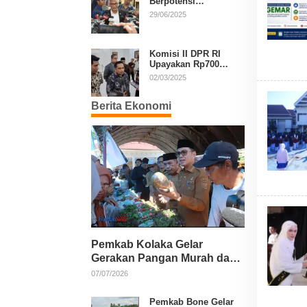
Berpotensi
Diperpanjang, Aria
29/06/2025
Bima Soroti Implikasi
Ketatanegaraan
Komisi II DPR RI
Upayakan Rp700
Miliar dari APBN
02/03/2025
untuk PSU di 24
Daerah Pasca
Berita Ekonomi
Putusan MK
Pemkab Kolaka Gelar
Gerakan Pangan Murah dan
Salurkan Pupuk Organik
07/07/2026
Pemkab Bone Gelar