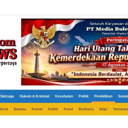
Olahraga
Hukum & Kriminal
Kesehatan
Politik
Pendidikan
Sosial
Muna
Baubau
Konsel
Koltim
Konut
Bombana
Wajo
Semaran