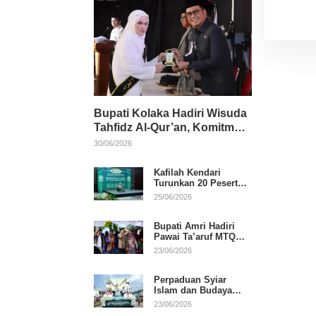
Bupati Kolaka Hadiri Wisuda
Tahfidz Al-Qur’an, Komitmen
Dukung Pendidikan
30/06/2026
Keagamaan
Kafilah Kendari
Turunkan 20 Peserta
pada Hari Pertama
25/06/2026
MTQ Sultra 2026 di
Konawe
Bupati Amri Hadiri
Pawai Ta’aruf MTQ
XXXI Sultra, Beri
23/06/2026
Dukungan untuk
Kafilah Kolaka
Perpaduan Syiar
Islam dan Budaya
Warnai Pawai Ta’aruf
23/06/2026
MTQ XXXI Sultra