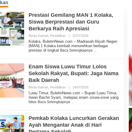
ikan
Prestasi Gemilang MAN 1 Kolaka,
Siswa Berprestasi dan Guru
Berkarya Raih Apresiasi
Berita Daerah
,
Pendidikan
|
22/07/2026
O
L
Kolaka, BuletinNews.com – Madrasah Aliyah Negeri
E
(MAN) 1 Kolaka kembali menorehkan berbagai
H
prestasi di tingkat
Baca Selengkapnya
B
U
L
E
Enam Siswa Luwu Timur Lolos
T
Sekolah Rakyat, Bupati: Jaga Nama
I
N
Baik Daerah
N
E
Berita Daerah
,
Pendidikan
|
14/07/2026
O
W
L
Luwu Timur, BuletinNews.com – Bupati Luwu Timur,
S
E
Irwan Bachri Syam, melepas enam siswa-siswi yang
H
lolos
Baca Selengkapnya
B
U
L
E
Pemkab Kolaka Luncurkan Gerakan
T
Ayah Mengantar Anak di Hari
I
N
Pertama Sekolah