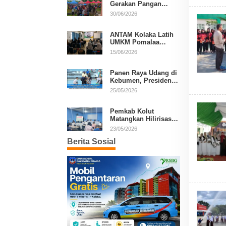
Gerakan Pangan
Murah, Warga Serbu
30/06/2026
Komoditas Harga
Terjangkau
ANTAM Kolaka Latih
UMKM Pomalaa
Kembangkan Produk
15/06/2026
Lokal Berdaya Saing
Panen Raya Udang di
Kebumen, Presiden
Prabowo Tekankan
25/05/2026
Ekonomi Produktif
Pemkab Kolut
Matangkan Hilirisasi
Kakao dan Kelapa,
23/05/2026
Investor Lirik Potensi
Berita Sosial
Daerah