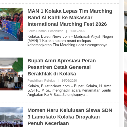
U
L
E
MAN 1 Kolaka Lepas Tim Marching
T
Band Al Kahfi ke Makassar
I
N
International Marching Fest 2026
N
E
Berita Daerah
,
Pendidikan
|
30/06/2026
O
W
L
Kolaka, BuletinNews.com – Madrasah Aliyah Negeri
S
E
(MAN) 1 Kolaka secara resmi melepas
H
keberangkatan Tim Marching
Baca Selengkapnya
B
U
L
E
Bupati Amri Apresiasi Peran
T
Pesantren Cetak Generasi
I
N
Berakhlak di Kolaka
N
E
Pendidikan
,
Religius
|
14/06/2026
O
W
L
Kolaka, BuletinNews.com – Bupati Kolaka, H. Amri,
S
E
S.STP., M.Si., menghadiri acara Penamatan Santri
H
Angkatan Ke-V
Baca Selengkapnya
B
U
L
E
Momen Haru Kelulusan Siswa SDN
T
3 Lamokato Kolaka Dirayakan
I
N
Penuh Keceriaan
N