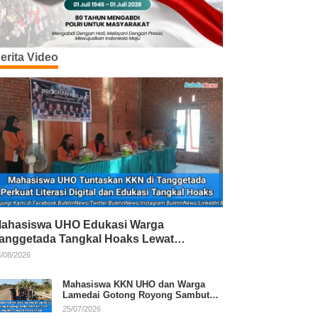
erita Video
ahasiswa UHO Edukasi Warga
anggetada Tangkal Hoaks Lewat
rogram Literasi
/08/2026
Mahasiswa KKN UHO dan Warga
Lamedai Gotong Royong Sambut
HUT Ke-81 RI
25/07/2026