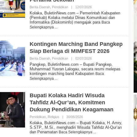
N
E
Berita Daerah
,
Pendidikan
|
12/07/2026
O
W
L
Kolaka, BuletinNews.com – Pemerintah Kabupaten
S
E
(Pemkab) Kolaka melalui Dinas Komunikasi dan
H
Informatika (Diskominfo) mengajak para
Baca
B
Selengkapnya
U
L
E
T
Kontingen Marching Band Pangkep
I
Siap Berlaga di MIMFEST 2026
N
N
Berita Daerah
,
Pendidikan
|
02/07/2026
E
O
W
L
Pangkep, BuletinNews.com – Bupati Pangkep,
S
E
Muhammad Yusran Lalogau, secara resmi melepas
H
kontingen marching band Kabupaten
Baca
B
Selengkapnya
U
L
E
T
Bupati Kolaka Hadiri Wisuda
I
Tahfidz Al-Qur’an, Komitmen
N
N
Dukung Pendidikan Keagamaan
E
W
Pendidikan
,
Religius
|
30/06/2026
O
S
L
Kolaka, BuletinNews.com – Bupati Kolaka, H. Amry,
E
S.STP., M.Si., menghadiri Wisuda Tahfidz Al-Qur’an
H
dan Penamatan
Baca Selengkapnya
B