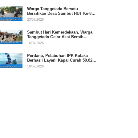
Warga Tanggetada Bersatu
Bersihkan Desa Sambut HUT Ke-81
RI
23/07/2026
Sambut Hari Kemerdekaan, Warga
Tanggetada Gelar Aksi Bersih-
Bersih Desa
16/07/2026
Perdana, Pelabuhan IPK Kolaka
Berhasil Layani Kapal Curah 50.820
Ton
16/07/2026