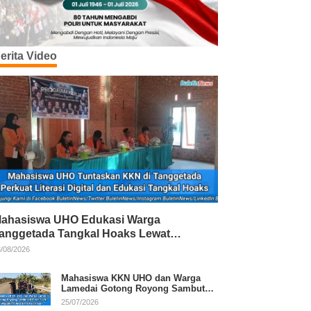
erita Video
ahasiswa UHO Edukasi Warga
anggetada Tangkal Hoaks Lewat
rogram Literasi
/08/2026
Mahasiswa KKN UHO dan Warga
Lamedai Gotong Royong Sambut
HUT Ke-81 RI
25/07/2026