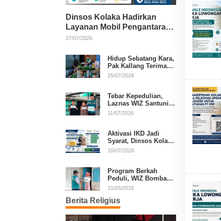
Dinsos Kolaka Hadirkan
Layanan Mobil Pengantaran
Gratis bagi Pasien Penerima
27/07/2026
Manfaat Desil 1–5
Hidup Sebatang Kara,
Pak Kallang Terima
Bantuan dari Laznas
25/07/2026
WIZ Kolaka
Tebar Kepedulian,
Laznas WIZ Santuni
Anak Yatim dan
11/07/2026
Dhuafa di Kecamatan
Latambaga
Aktivasi IKD Jadi
Syarat, Dinsos Kolaka
Sosialisasikan
10/07/2026
Pendaftaran Perlinsos
Digital
Program Berkah
Peduli, WIZ Bombana
Bantu Lansia dan
31/05/2026
Janda di Poea
Berita Religius