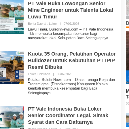
T
PT Vale Buka Lowongan Senior
I
Mine Engineer untuk Talenta Lokal
N
N
Luwu Timur
E
W
B
Berita Daerah
,
Loker
|
07/07/2026
O
S
L
Luwu Timur, BuletinNews.com – PT Vale Indonesia
E
Tbk membuka kesempatan berkarier bagi
H
masyarakat lokal Kabupaten
Baca Selengkapnya
B
U
L
E
Kuota 35 Orang, Pelatihan Operator
T
Bulldozer untuk Kebutuhan PT IPIP
I
N
Resmi Dibuka
N
E
Loker
,
Pelatihan
|
06/07/2026
O
W
L
Kolaka, BuletinNews.com – Dinas Tenaga Kerja dan
S
E
Transmigrasi (Disnakertrans) Kabupaten Kolaka
H
kembali membuka kesempatan bagi
Baca
B
M
Selengkapnya
U
T
L
P
E
03
T
PT Vale Indonesia Buka Loker
I
Senior Coordinator Legal, Simak
N
N
Syarat dan Cara Daftarnya
E
W
Berita Daerah
,
Loker
|
02/07/2026
O