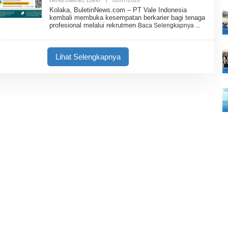
S
L
Kolaka, BuletinNews.com – PT Vale Indonesia
E
kembali membuka kesempatan berkarier bagi tenaga
H
profesional melalui rekrutmen
Baca Selengkapnya
B
U
L
E
Lihat Selengkapnya
T
I
N
N
E
W
S