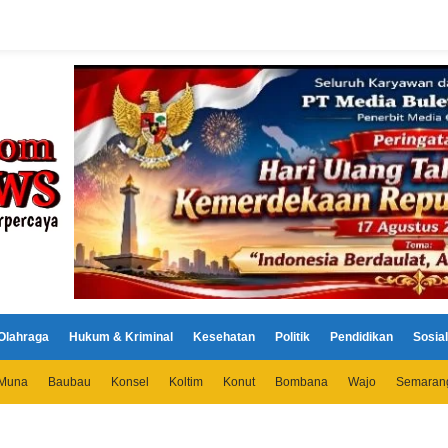
Olahraga
Hukum & Kriminal
Kesehatan
Politik
Pendidikan
Sosial
Muna
Baubau
Konsel
Koltim
Konut
Bombana
Wajo
Semaran