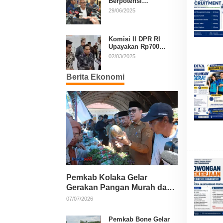
Berpotensi
Diperpanjang, Aria
29/06/2025
Bima Soroti Implikasi
Ketatanegaraan
Komisi II DPR RI
Upayakan Rp700
Miliar dari APBN
02/03/2025
untuk PSU di 24
Daerah Pasca
Berita Ekonomi
Putusan MK
Pemkab Kolaka Gelar
Gerakan Pangan Murah dan
Salurkan Pupuk Organik
07/07/2026
Pemkab Bone Gelar