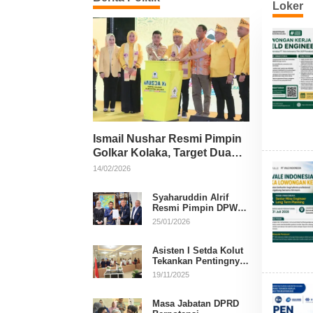
Loker
Ismail Nushar Resmi Pimpin
Golkar Kolaka, Target Dua
Kursi per Dapil
14/02/2026
Syaharuddin Alrif
Resmi Pimpin DPW
NasDem Sulsel
25/01/2026
Asisten I Setda Kolut
Tekankan Pentingnya
Pendidikan Politik
19/11/2025
untuk Perkuat
Demokrasi
Masa Jabatan DPRD