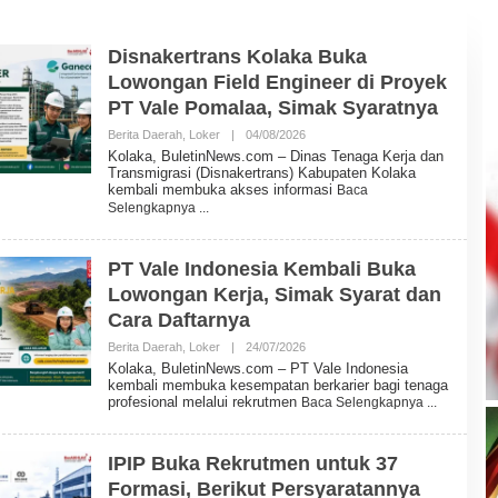
Disnakertrans Kolaka Buka
Lowongan Field Engineer di Proyek
PT Vale Pomalaa, Simak Syaratnya
Berita Daerah
,
Loker
|
04/08/2026
O
L
Kolaka, BuletinNews.com – Dinas Tenaga Kerja dan
E
Transmigrasi (Disnakertrans) Kabupaten Kolaka
H
kembali membuka akses informasi
Baca
B
Selengkapnya
U
L
E
T
PT Vale Indonesia Kembali Buka
I
Lowongan Kerja, Simak Syarat dan
N
N
Cara Daftarnya
E
W
Berita Daerah
,
Loker
|
24/07/2026
O
S
L
Kolaka, BuletinNews.com – PT Vale Indonesia
E
kembali membuka kesempatan berkarier bagi tenaga
H
profesional melalui rekrutmen
Baca Selengkapnya
B
U
L
E
IPIP Buka Rekrutmen untuk 37
T
Formasi, Berikut Persyaratannya
I