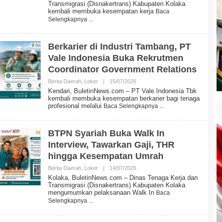
E
Transmigrasi (Disnakertrans) Kabupaten Kolaka
H
kembali membuka kesempatan kerja
Baca
B
Selengkapnya
U
L
E
T
Berkarier di Industri Tambang, PT
I
Vale Indonesia Buka Rekrutmen
N
N
Coordinator Government Relations
E
W
Berita Daerah
,
Loker
|
15/07/2026
O
S
L
Kendari, BuletinNews.com – PT Vale Indonesia Tbk
E
kembali membuka kesempatan berkarier bagi tenaga
H
profesional melalui
Baca Selengkapnya
B
U
L
E
BTPN Syariah Buka Walk In
T
Interview, Tawarkan Gaji, THR
I
N
hingga Kesempatan Umrah
N
E
Berita Daerah
,
Loker
|
14/07/2026
O
W
L
Kolaka, BuletinNews.com – Dinas Tenaga Kerja dan
S
E
Transmigrasi (Disnakertrans) Kabupaten Kolaka
H
mengumumkan pelaksanaan Walk In
Baca
B
Selengkapnya
U
L
E