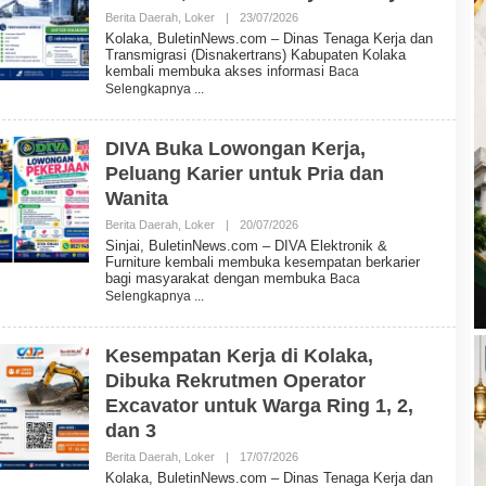
N
Berita Daerah
,
Loker
|
23/07/2026
O
N
L
E
Kolaka, BuletinNews.com – Dinas Tenaga Kerja dan
E
W
Transmigrasi (Disnakertrans) Kabupaten Kolaka
H
S
kembali membuka akses informasi
Baca
B
Selengkapnya
U
L
E
T
DIVA Buka Lowongan Kerja,
I
Peluang Karier untuk Pria dan
N
N
Wanita
E
W
Berita Daerah
,
Loker
|
20/07/2026
O
S
L
Sinjai, BuletinNews.com – DIVA Elektronik &
E
Furniture kembali membuka kesempatan berkarier
H
bagi masyarakat dengan membuka
Baca
B
Selengkapnya
U
L
E
T
Kesempatan Kerja di Kolaka,
I
Dibuka Rekrutmen Operator
N
N
Excavator untuk Warga Ring 1, 2,
E
W
dan 3
S
Berita Daerah
,
Loker
|
17/07/2026
O
L
Kolaka, BuletinNews.com – Dinas Tenaga Kerja dan