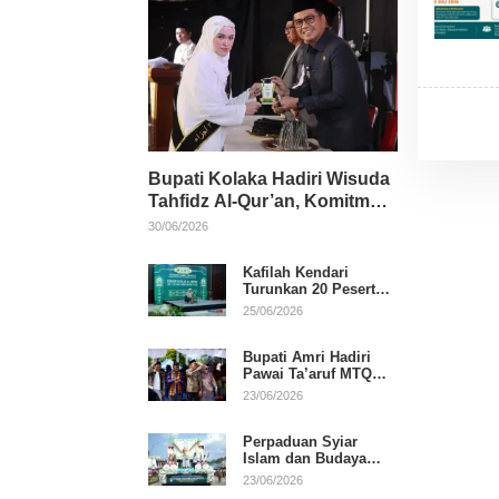
Bupati Kolaka Hadiri Wisuda
Tahfidz Al-Qur’an, Komitmen
Dukung Pendidikan
30/06/2026
Keagamaan
Kafilah Kendari
Turunkan 20 Peserta
pada Hari Pertama
25/06/2026
MTQ Sultra 2026 di
Konawe
Bupati Amri Hadiri
Pawai Ta’aruf MTQ
XXXI Sultra, Beri
23/06/2026
Dukungan untuk
Kafilah Kolaka
Perpaduan Syiar
Islam dan Budaya
Warnai Pawai Ta’aruf
23/06/2026
MTQ XXXI Sultra