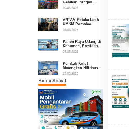
Gerakan Pangan
Murah, Warga Serbu
30/06/2026
Komoditas Harga
Terjangkau
ANTAM Kolaka Latih
UMKM Pomalaa
Kembangkan Produk
15/06/2026
Lokal Berdaya Saing
Panen Raya Udang di
Kebumen, Presiden
Prabowo Tekankan
25/05/2026
Ekonomi Produktif
Pemkab Kolut
Matangkan Hilirisasi
Kakao dan Kelapa,
23/05/2026
Investor Lirik Potensi
Berita Sosial
Daerah