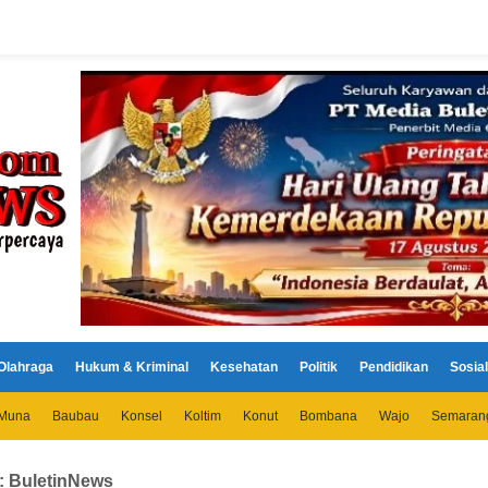
Olahraga
Hukum & Kriminal
Kesehatan
Politik
Pendidikan
Sosial
Muna
Baubau
Konsel
Koltim
Konut
Bombana
Wajo
Semaran
:
BuletinNews