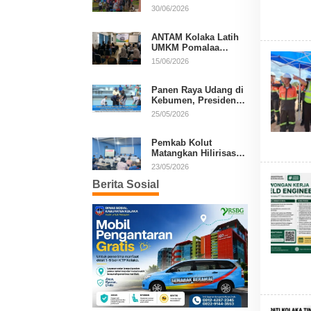
Murah, Warga Serbu
30/06/2026
Komoditas Harga
Terjangkau
ANTAM Kolaka Latih
UMKM Pomalaa
Kembangkan Produk
15/06/2026
Lokal Berdaya Saing
Panen Raya Udang di
Kebumen, Presiden
Prabowo Tekankan
25/05/2026
Ekonomi Produktif
Pemkab Kolut
Matangkan Hilirisasi
Kakao dan Kelapa,
23/05/2026
Investor Lirik Potensi
Berita Sosial
Daerah