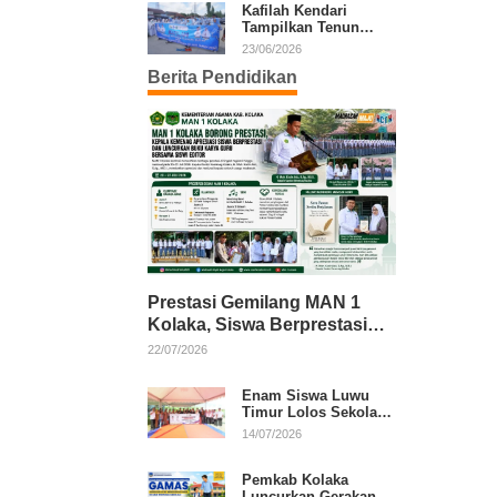
Kafilah Kendari
Tampilkan Tenun
Khas Sultra pada
23/06/2026
Pawai Ta’aruf MTQ di
Berita Pendidikan
Konawe
Prestasi Gemilang MAN 1
Kolaka, Siswa Berprestasi
dan Guru Berkarya Raih
22/07/2026
Apresiasi
Enam Siswa Luwu
Timur Lolos Sekolah
Rakyat, Bupati: Jaga
14/07/2026
Nama Baik Daerah
Pemkab Kolaka
Luncurkan Gerakan