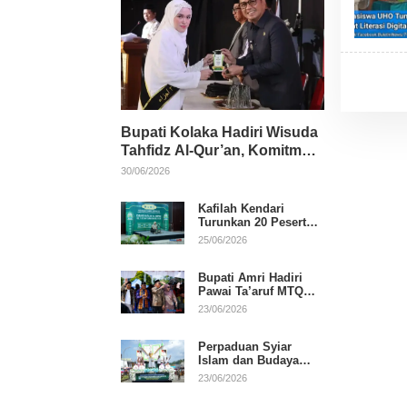
Bupati Kolaka Hadiri Wisuda
Tahfidz Al-Qur’an, Komitmen
Dukung Pendidikan
30/06/2026
Keagamaan
Kafilah Kendari
Turunkan 20 Peserta
pada Hari Pertama
25/06/2026
MTQ Sultra 2026 di
Konawe
Bupati Amri Hadiri
Pawai Ta’aruf MTQ
XXXI Sultra, Beri
23/06/2026
Dukungan untuk
Kafilah Kolaka
Perpaduan Syiar
Islam dan Budaya
Warnai Pawai Ta’aruf
23/06/2026
MTQ XXXI Sultra