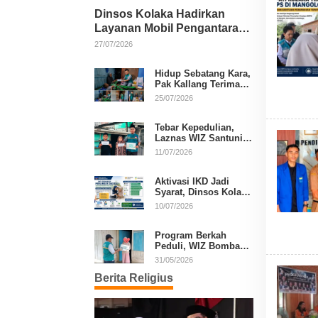
Dinsos Kolaka Hadirkan
Layanan Mobil Pengantaran
Gratis bagi Pasien Penerima
27/07/2026
Manfaat Desil 1–5
Hidup Sebatang Kara,
Pak Kallang Terima
Bantuan dari Laznas
25/07/2026
WIZ Kolaka
Tebar Kepedulian,
Laznas WIZ Santuni
Anak Yatim dan
11/07/2026
Dhuafa di Kecamatan
Latambaga
Aktivasi IKD Jadi
Syarat, Dinsos Kolaka
Sosialisasikan
10/07/2026
Pendaftaran Perlinsos
Digital
Program Berkah
Peduli, WIZ Bombana
Bantu Lansia dan
31/05/2026
Janda di Poea
Berita Religius