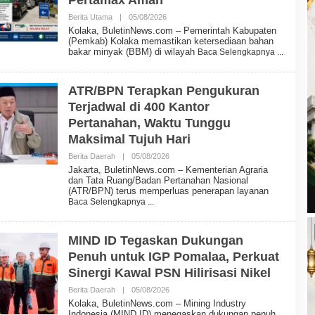
E
W
Berita Utama
|
05/08/2026
O
S
L
Kolaka, BuletinNews.com – Pemerintah Kabupaten
E
(Pemkab) Kolaka memastikan ketersediaan bahan
H
bakar minyak (BBM) di wilayah
Baca Selengkapnya
B
U
L
E
ATR/BPN Terapkan Pengukuran
T
Terjadwal di 400 Kantor
I
N
Pertanahan, Waktu Tunggu
N
E
Maksimal Tujuh Hari
W
S
Berita Daerah
|
05/08/2026
O
L
Jakarta, BuletinNews.com – Kementerian Agraria
E
dan Tata Ruang/Badan Pertanahan Nasional
H
(ATR/BPN) terus memperluas penerapan layanan
B
Baca Selengkapnya
U
L
E
T
MIND ID Tegaskan Dukungan
I
Penuh untuk IGP Pomalaa, Perkuat
N
N
Sinergi Kawal PSN Hilirisasi Nikel
E
W
Berita Daerah
|
05/08/2026
O
S
L
Kolaka, BuletinNews.com – Mining Industry
E
Indonesia (MIND ID) menegaskan dukungan penuh