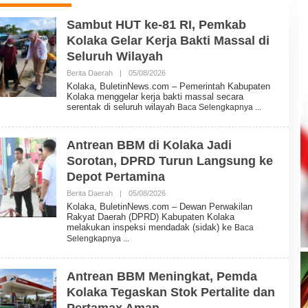
Sambut HUT ke-81 RI, Pemkab
Kolaka Gelar Kerja Bakti Massal di
Seluruh Wilayah
Berita Daerah
|
05/08/2026
O
L
Kolaka, BuletinNews.com – Pemerintah Kabupaten
E
Kolaka menggelar kerja bakti massal secara
H
serentak di seluruh wilayah
Baca Selengkapnya
B
U
L
E
Antrean BBM di Kolaka Jadi
T
Sorotan, DPRD Turun Langsung ke
I
N
Depot Pertamina
N
E
Berita Daerah
|
05/08/2026
O
W
L
Kolaka, BuletinNews.com – Dewan Perwakilan
S
E
Rakyat Daerah (DPRD) Kabupaten Kolaka
H
melakukan inspeksi mendadak (sidak) ke
Baca
B
Selengkapnya
U
L
E
T
Antrean BBM Meningkat, Pemda
I
Kolaka Tegaskan Stok Pertalite dan
N
N
Pertamax Aman