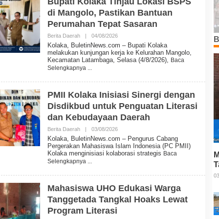
Bupati Kolaka Tinjau Lokasi BSPS
I
di Mangolo, Pastikan Bantuan
N
N
Perumahan Tepat Sasaran
E
W
Berita Daerah
|
04/08/2026
O
B
S
L
Kolaka, BuletinNews.com – Bupati Kolaka
E
melakukan kunjungan kerja ke Kelurahan Mangolo,
H
Kecamatan Latambaga, Selasa (4/8/2026),
Baca
B
Selengkapnya
U
L
E
T
PMII Kolaka Inisiasi Sinergi dengan
I
Disdikbud untuk Penguatan Literasi
N
N
dan Kebudayaan Daerah
E
W
Berita Daerah
|
03/08/2026
O
S
L
Kolaka, BuletinNews.com – Pengurus Cabang
E
Pergerakan Mahasiswa Islam Indonesia (PC PMII)
H
Kolaka menginisiasi kolaborasi strategis
Baca
M
B
Selengkapnya
U
T
L
P
03
E
T
Mahasiswa UHO Edukasi Warga
I
Tanggetada Tangkal Hoaks Lewat
N
N
Program Literasi
E
W