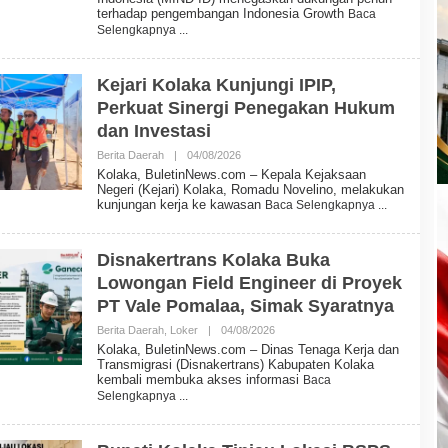
H
terhadap pengembangan Indonesia Growth
Baca
B
Selengkapnya
U
L
E
T
Kejari Kolaka Kunjungi IPIP,
I
Perkuat Sinergi Penegakan Hukum
N
N
dan Investasi
E
W
Berita Daerah
|
04/08/2026
O
S
L
Kolaka, BuletinNews.com – Kepala Kejaksaan
E
Negeri (Kejari) Kolaka, Romadu Novelino, melakukan
H
kunjungan kerja ke kawasan
Baca Selengkapnya
B
U
L
E
Disnakertrans Kolaka Buka
T
Lowongan Field Engineer di Proyek
I
N
PT Vale Pomalaa, Simak Syaratnya
N
E
Berita Daerah
,
Loker
|
04/08/2026
O
W
L
Kolaka, BuletinNews.com – Dinas Tenaga Kerja dan
S
E
Transmigrasi (Disnakertrans) Kabupaten Kolaka
H
kembali membuka akses informasi
Baca
B
Selengkapnya
U
L
E
T