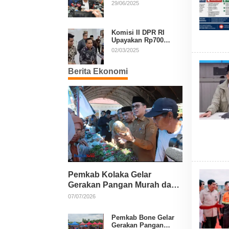
Diperpanjang, Aria
29/06/2025
Bima Soroti Implikasi
Ketatanegaraan
Komisi II DPR RI
Upayakan Rp700
Miliar dari APBN
02/03/2025
untuk PSU di 24
Daerah Pasca
Berita Ekonomi
Putusan MK
Pemkab Kolaka Gelar
Gerakan Pangan Murah dan
Salurkan Pupuk Organik
07/07/2026
Pemkab Bone Gelar
Gerakan Pangan