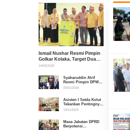
Ismail Nushar Resmi Pimpin
Golkar Kolaka, Target Dua
Kursi per Dapil
14/02/2026
Syaharuddin Alrif
Resmi Pimpin DPW
NasDem Sulsel
25/01/2026
Asisten I Setda Kolut
Tekankan Pentingnya
Pendidikan Politik
19/11/2025
untuk Perkuat
Demokrasi
Masa Jabatan DPRD
Berpotensi