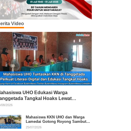
erita Video
ahasiswa UHO Edukasi Warga
anggetada Tangkal Hoaks Lewat
rogram Literasi
/08/2026
Mahasiswa KKN UHO dan Warga
Lamedai Gotong Royong Sambut
HUT Ke-81 RI
25/07/2026