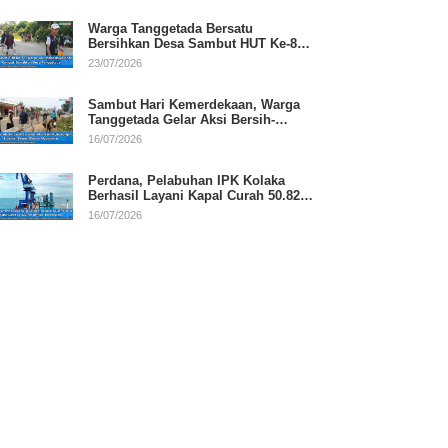
Warga Tanggetada Bersatu
Bersihkan Desa Sambut HUT Ke-81
RI
23/07/2026
Sambut Hari Kemerdekaan, Warga
Tanggetada Gelar Aksi Bersih-
Bersih Desa
16/07/2026
Perdana, Pelabuhan IPK Kolaka
Berhasil Layani Kapal Curah 50.820
Ton
16/07/2026