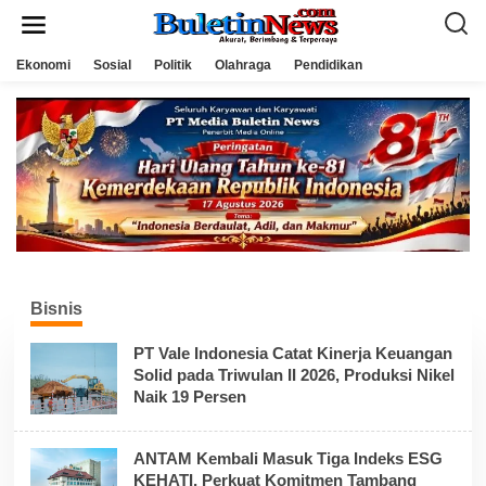
L
e
w
a
Ekonomi
Sosial
Politik
Olahraga
Pendidikan
t
i
k
e
k
o
n
t
e
n
Bisnis
PT Vale Indonesia Catat Kinerja Keuangan
Solid pada Triwulan II 2026, Produksi Nikel
Naik 19 Persen
ANTAM Kembali Masuk Tiga Indeks ESG
KEHATI, Perkuat Komitmen Tambang