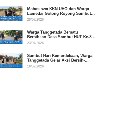
Mahasiswa KKN UHO dan Warga
Lamedai Gotong Royong Sambut
HUT Ke-81 RI
25/07/2026
Warga Tanggetada Bersatu
Bersihkan Desa Sambut HUT Ke-81
RI
23/07/2026
Sambut Hari Kemerdekaan, Warga
Tanggetada Gelar Aksi Bersih-
Bersih Desa
16/07/2026