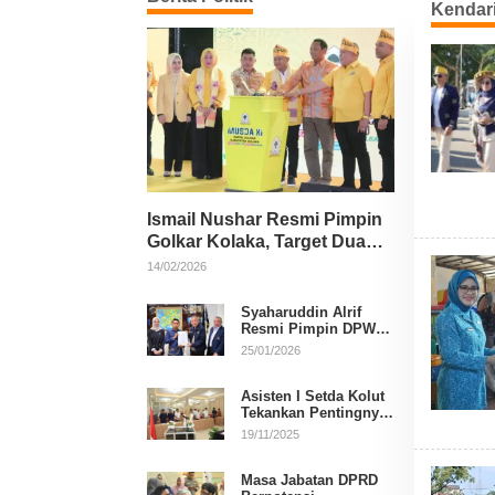
Kendar
Ismail Nushar Resmi Pimpin
Golkar Kolaka, Target Dua
Kursi per Dapil
14/02/2026
Syaharuddin Alrif
Resmi Pimpin DPW
NasDem Sulsel
25/01/2026
Asisten I Setda Kolut
Tekankan Pentingnya
Pendidikan Politik
19/11/2025
untuk Perkuat
Demokrasi
Masa Jabatan DPRD