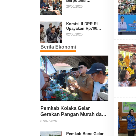
Berpotensi
Diperpanjang, Aria
29/06/2025
Bima Soroti Implikasi
Ketatanegaraan
Komisi II DPR RI
Upayakan Rp700
Miliar dari APBN
02/03/2025
untuk PSU di 24
Daerah Pasca
Berita Ekonomi
Putusan MK
Pemkab Kolaka Gelar
Gerakan Pangan Murah dan
Salurkan Pupuk Organik
07/07/2026
Pemkab Bone Gelar