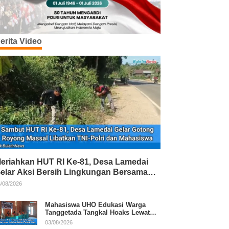
erita Video
eriahkan HUT RI Ke-81, Desa Lamedai
elar Aksi Bersih Lingkungan Bersama
NI-Polri
/08/2026
Mahasiswa UHO Edukasi Warga
Tanggetada Tangkal Hoaks Lewat
Program Literasi
03/08/2026