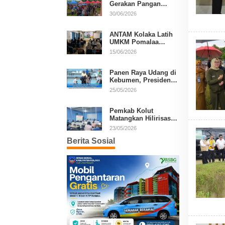
Gerakan Pangan
Murah, Warga Serbu
30/06/2026
Komoditas Harga
Terjangkau
ANTAM Kolaka Latih
UMKM Pomalaa
Kembangkan Produk
15/06/2026
Lokal Berdaya Saing
Panen Raya Udang di
Kebumen, Presiden
Prabowo Tekankan
25/05/2026
Ekonomi Produktif
Pemkab Kolut
Matangkan Hilirisasi
Kakao dan Kelapa,
23/05/2026
Investor Lirik Potensi
Berita Sosial
Daerah