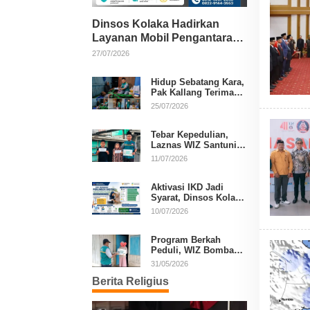
Dinsos Kolaka Hadirkan
Layanan Mobil Pengantaran
Gratis bagi Pasien Penerima
27/07/2026
Manfaat Desil 1–5
Hidup Sebatang Kara,
Pak Kallang Terima
Bantuan dari Laznas
25/07/2026
WIZ Kolaka
Tebar Kepedulian,
Laznas WIZ Santuni
Anak Yatim dan
11/07/2026
Dhuafa di Kecamatan
Latambaga
Aktivasi IKD Jadi
Syarat, Dinsos Kolaka
Sosialisasikan
10/07/2026
Pendaftaran Perlinsos
Digital
Program Berkah
Peduli, WIZ Bombana
Bantu Lansia dan
31/05/2026
Janda di Poea
Berita Religius