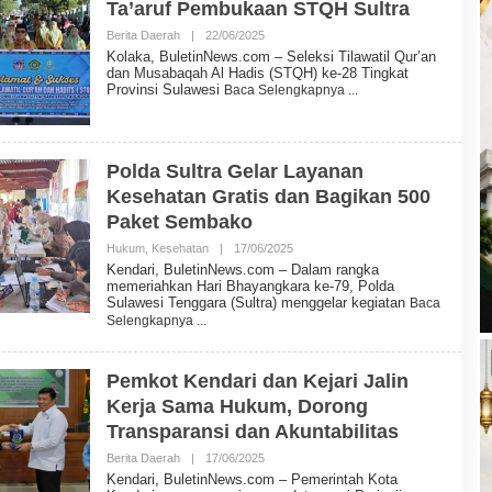
Ta’aruf Pembukaan STQH Sultra
N
N
Berita Daerah
|
22/06/2025
E
O
W
L
Kolaka, BuletinNews.com – Seleksi Tilawatil Qur’an
S
E
dan Musabaqah Al Hadis (STQH) ke-28 Tingkat
H
Provinsi Sulawesi
Baca Selengkapnya
B
U
L
E
T
Polda Sultra Gelar Layanan
I
N
Kesehatan Gratis dan Bagikan 500
N
Paket Sembako
E
W
Hukum
,
Kesehatan
|
17/06/2025
O
S
L
Kendari, BuletinNews.com – Dalam rangka
E
memeriahkan Hari Bhayangkara ke-79, Polda
H
Sulawesi Tenggara (Sultra) menggelar kegiatan
Baca
B
Selengkapnya
U
L
E
T
Pemkot Kendari dan Kejari Jalin
I
Kerja Sama Hukum, Dorong
N
N
Transparansi dan Akuntabilitas
E
W
Berita Daerah
|
17/06/2025
O
S
L
Kendari, BuletinNews.com – Pemerintah Kota
E