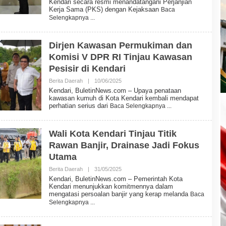
Kendari secara resmi menandatangani Perjanjian
H
Kerja Sama (PKS) dengan Kejaksaan
Baca
B
Selengkapnya
U
L
E
T
Dirjen Kawasan Permukiman dan
I
Komisi V DPR RI Tinjau Kawasan
N
N
Pesisir di Kendari
E
W
Berita Daerah
|
10/06/2025
O
S
L
Kendari, BuletinNews.com – Upaya penataan
E
kawasan kumuh di Kota Kendari kembali mendapat
H
perhatian serius dari
Baca Selengkapnya
B
U
L
E
Wali Kota Kendari Tinjau Titik
T
Rawan Banjir, Drainase Jadi Fokus
I
N
Utama
N
E
Berita Daerah
|
31/05/2025
O
W
L
Kendari, BuletinNews.com – Pemerintah Kota
S
E
Kendari menunjukkan komitmennya dalam
H
mengatasi persoalan banjir yang kerap melanda
Baca
B
Selengkapnya
U
L
E
T