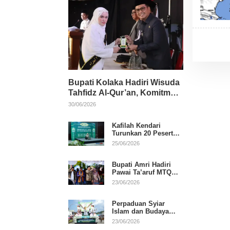
Bupati Kolaka Hadiri Wisuda
Tahfidz Al-Qur’an, Komitmen
Dukung Pendidikan
30/06/2026
Keagamaan
Kafilah Kendari
Turunkan 20 Peserta
pada Hari Pertama
25/06/2026
MTQ Sultra 2026 di
Konawe
Bupati Amri Hadiri
Pawai Ta’aruf MTQ
XXXI Sultra, Beri
23/06/2026
Dukungan untuk
Kafilah Kolaka
Perpaduan Syiar
Islam dan Budaya
Warnai Pawai Ta’aruf
23/06/2026
MTQ XXXI Sultra