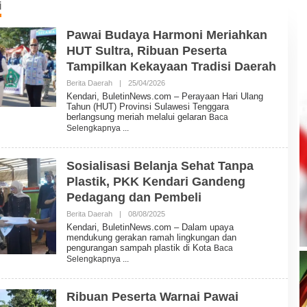
i
Pawai Budaya Harmoni Meriahkan
HUT Sultra, Ribuan Peserta
Tampilkan Kekayaan Tradisi Daerah
Berita Daerah
|
25/04/2026
O
L
Kendari, BuletinNews.com – Perayaan Hari Ulang
E
Tahun (HUT) Provinsi Sulawesi Tenggara
H
berlangsung meriah melalui gelaran
Baca
B
Selengkapnya
U
L
E
T
Sosialisasi Belanja Sehat Tanpa
I
Plastik, PKK Kendari Gandeng
N
N
Pedagang dan Pembeli
E
W
Berita Daerah
|
08/08/2025
O
S
L
Kendari, BuletinNews.com – Dalam upaya
E
mendukung gerakan ramah lingkungan dan
H
pengurangan sampah plastik di Kota
Baca
B
Selengkapnya
U
L
E
T
Ribuan Peserta Warnai Pawai
I