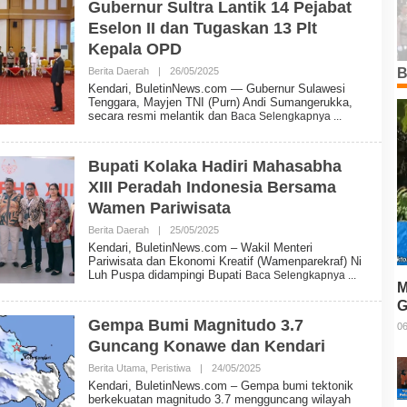
Gubernur Sultra Lantik 14 Pejabat
I
Eselon II dan Tugaskan 13 Plt
N
N
Kepala OPD
E
W
B
Berita Daerah
|
26/05/2025
O
S
L
Kendari, BuletinNews.com — Gubernur Sulawesi
E
Tenggara, Mayjen TNI (Purn) Andi Sumangerukka,
H
secara resmi melantik dan
Baca Selengkapnya
B
U
L
E
Bupati Kolaka Hadiri Mahasabha
T
XIII Peradah Indonesia Bersama
I
N
Wamen Pariwisata
N
E
Berita Daerah
|
25/05/2025
O
W
L
Kendari, BuletinNews.com – Wakil Menteri
S
E
Pariwisata dan Ekonomi Kreatif (Wamenparekraf) Ni
H
Luh Puspa didampingi Bupati
Baca Selengkapnya
B
M
U
G
L
E
Gempa Bumi Magnitudo 3.7
T
06
T
Guncang Konawe dan Kendari
I
N
Berita Utama
,
Peristiwa
|
24/05/2025
O
N
L
E
Kendari, BuletinNews.com – Gempa bumi tektonik
E
W
berkekuatan magnitudo 3.7 mengguncang wilayah
H