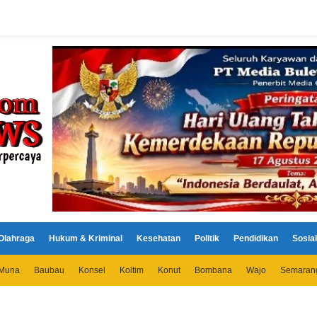
Olahraga
Hukum & Kriminal
Kesehatan
Politik
Pendidikan
Sosial
Muna
Baubau
Konsel
Koltim
Konut
Bombana
Wajo
Semaran