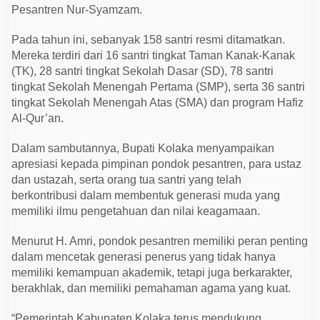
a
Pesantren Nur-Syamzam.
s
i
B
Pada tahun ini, sebanyak 158 santri resmi ditamatkan.
e
Mereka terdiri dari 16 santri tingkat Taman Kanak-Kanak
r
a
(TK), 28 santri tingkat Sekolah Dasar (SD), 78 santri
k
tingkat Sekolah Menengah Pertama (SMP), serta 36 santri
h
l
tingkat Sekolah Menengah Atas (SMA) dan program Hafiz
a
Al-Qur’an.
k
d
i
Dalam sambutannya, Bupati Kolaka menyampaikan
K
apresiasi kepada pimpinan pondok pesantren, para ustaz
o
l
dan ustazah, serta orang tua santri yang telah
a
berkontribusi dalam membentuk generasi muda yang
k
a
memiliki ilmu pengetahuan dan nilai keagamaan.
Menurut H. Amri, pondok pesantren memiliki peran penting
dalam mencetak generasi penerus yang tidak hanya
memiliki kemampuan akademik, tetapi juga berkarakter,
berakhlak, dan memiliki pemahaman agama yang kuat.
“Pemerintah Kabupaten Kolaka terus mendukung