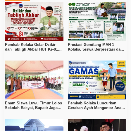
Pemkab Kolaka Gelar Dzikir
Prestasi Gemilang MAN 1
dan Tabligh Akbar HUT Ke-81
Kolaka, Siswa Berprestasi dan
RI, Hadirkan Dai Nasional
Guru Berkarya Raih Apresiasi
Enam Siswa Luwu Timur Lolos
Pemkab Kolaka Luncurkan
Sekolah Rakyat, Bupati: Jaga
Gerakan Ayah Mengantar Anak
Nama Baik Daerah
di Hari Pertama Sekolah