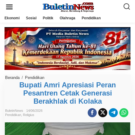
L
e
w
a
Ekonomi
Sosial
Politik
Olahraga
Pendidikan
t
i
k
e
k
o
n
t
e
n
Beranda
/
Pendidikan
B
u
Bupati Amri Apresiasi Peran
p
Pesantren Cetak Generasi
a
t
Berakhlak di Kolaka
i
A
m
BuletinNews
14/06/2026
r
Pendidikan
,
Religius
i
A
p
r