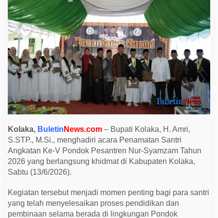
e
s
i
a
s
i
P
e
r
a
n
P
e
s
a
n
t
r
Kolaka,
Buletin
News.com
– Bupati Kolaka, H. Amri,
e
S.STP., M.Si., menghadiri acara Penamatan Santri
n
C
Angkatan Ke-V Pondok Pesantren Nur-Syamzam Tahun
e
2026 yang berlangsung khidmat di Kabupaten Kolaka,
t
a
Sabtu (13/6/2026).
k
G
e
Kegiatan tersebut menjadi momen penting bagi para santri
n
yang telah menyelesaikan proses pendidikan dan
e
pembinaan selama berada di lingkungan Pondok
r