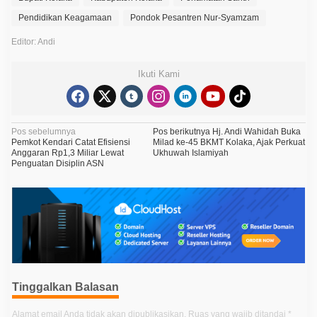
Pendidikan Keagamaan
Pondok Pesantren Nur-Syamzam
Editor: Andi
Ikuti Kami
N
Pos sebelumnya
Pos berikutnya
Hj. Andi Wahidah Buka
Pemkot Kendari Catat Efisiensi
Milad ke-45 BKMT Kolaka, Ajak Perkuat
a
Anggaran Rp1,3 Miliar Lewat
Ukhuwah Islamiyah
Penguatan Disiplin ASN
v
i
g
a
s
i
p
Tinggalkan Balasan
o
Alamat email Anda tidak akan dipublikasikan.
Ruas yang wajib ditandai
*