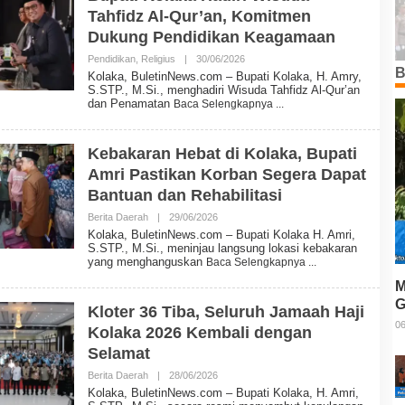
T
Tahfidz Al-Qur’an, Komitmen
I
N
Dukung Pendidikan Keagamaan
N
E
Pendidikan
,
Religius
|
30/06/2026
O
W
B
L
Kolaka, BuletinNews.com – Bupati Kolaka, H. Amry,
S
E
S.STP., M.Si., menghadiri Wisuda Tahfidz Al-Qur’an
H
dan Penamatan
Baca Selengkapnya
B
U
L
E
Kebakaran Hebat di Kolaka, Bupati
T
Amri Pastikan Korban Segera Dapat
I
N
Bantuan dan Rehabilitasi
N
E
Berita Daerah
|
29/06/2026
O
W
L
Kolaka, BuletinNews.com – Bupati Kolaka H. Amri,
S
E
S.STP., M.Si., meninjau langsung lokasi kebakaran
H
yang menghanguskan
Baca Selengkapnya
B
U
M
L
G
E
Kloter 36 Tiba, Seluruh Jamaah Haji
T
T
06
Kolaka 2026 Kembali dengan
I
N
Selamat
N
E
Berita Daerah
|
28/06/2026
O
W
L
Kolaka, BuletinNews.com – Bupati Kolaka, H. Amri,
S
E