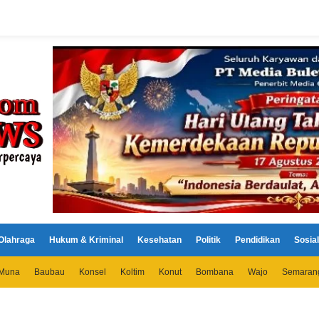
Olahraga
Hukum & Kriminal
Kesehatan
Politik
Pendidikan
Sosial
Muna
Baubau
Konsel
Koltim
Konut
Bombana
Wajo
Semaran