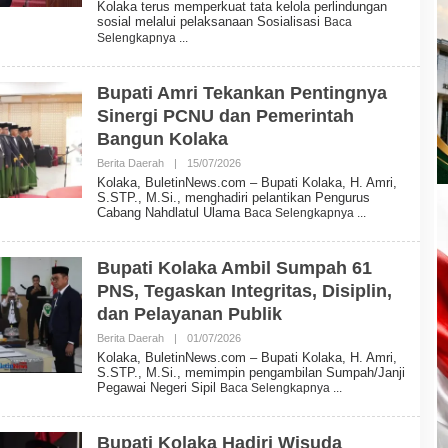
Kolaka terus memperkuat tata kelola perlindungan
H
sosial melalui pelaksanaan Sosialisasi
Baca
B
Selengkapnya
U
L
E
T
Bupati Amri Tekankan Pentingnya
I
Sinergi PCNU dan Pemerintah
N
N
Bangun Kolaka
E
W
Berita Daerah
|
15/07/2026
O
S
L
Kolaka, BuletinNews.com – Bupati Kolaka, H. Amri,
E
S.STP., M.Si., menghadiri pelantikan Pengurus
H
Cabang Nahdlatul Ulama
Baca Selengkapnya
B
U
L
E
Bupati Kolaka Ambil Sumpah 61
T
PNS, Tegaskan Integritas, Disiplin,
I
N
dan Pelayanan Publik
N
E
Berita Daerah
|
01/07/2026
O
W
L
Kolaka, BuletinNews.com – Bupati Kolaka, H. Amri,
S
E
S.STP., M.Si., memimpin pengambilan Sumpah/Janji
H
Pegawai Negeri Sipil
Baca Selengkapnya
B
U
L
E
Bupati Kolaka Hadiri Wisuda