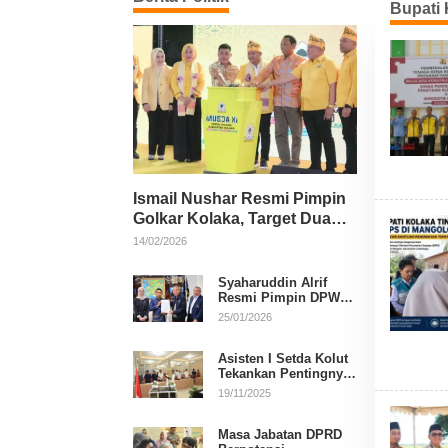
Bupati 
Ismail Nushar Resmi Pimpin
Golkar Kolaka, Target Dua
Kursi per Dapil
14/02/2026
Syaharuddin Alrif
Resmi Pimpin DPW
NasDem Sulsel
25/01/2026
Asisten I Setda Kolut
Tekankan Pentingnya
Pendidikan Politik
19/11/2025
untuk Perkuat
Demokrasi
Masa Jabatan DPRD