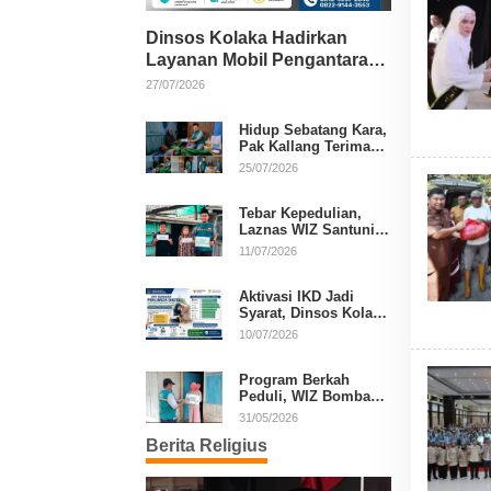
Dinsos Kolaka Hadirkan
Layanan Mobil Pengantaran
Gratis bagi Pasien Penerima
27/07/2026
Manfaat Desil 1–5
Hidup Sebatang Kara,
Pak Kallang Terima
Bantuan dari Laznas
25/07/2026
WIZ Kolaka
Tebar Kepedulian,
Laznas WIZ Santuni
Anak Yatim dan
11/07/2026
Dhuafa di Kecamatan
Latambaga
Aktivasi IKD Jadi
Syarat, Dinsos Kolaka
Sosialisasikan
10/07/2026
Pendaftaran Perlinsos
Digital
Program Berkah
Peduli, WIZ Bombana
Bantu Lansia dan
31/05/2026
Janda di Poea
Berita Religius