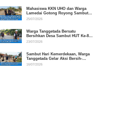
Mahasiswa KKN UHO dan Warga
Lamedai Gotong Royong Sambut
HUT Ke-81 RI
25/07/2026
Warga Tanggetada Bersatu
Bersihkan Desa Sambut HUT Ke-81
RI
23/07/2026
Sambut Hari Kemerdekaan, Warga
Tanggetada Gelar Aksi Bersih-
Bersih Desa
16/07/2026