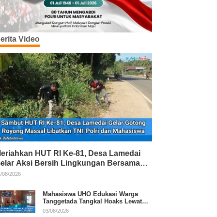
erita Video
eriahkan HUT RI Ke-81, Desa Lamedai
elar Aksi Bersih Lingkungan Bersama
NI-Polri
/08/2026
Mahasiswa UHO Edukasi Warga
Tanggetada Tangkal Hoaks Lewat
Program Literasi
03/08/2026