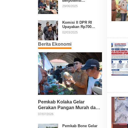
Berpotensi
Diperpanjang, Aria
29/06/2025
Bima Soroti Implikasi
Ketatanegaraan
Komisi II DPR RI
Upayakan Rp700
Miliar dari APBN
02/03/2025
untuk PSU di 24
Daerah Pasca
Berita Ekonomi
Putusan MK
Pemkab Kolaka Gelar
Gerakan Pangan Murah dan
Salurkan Pupuk Organik
07/07/2026
Pemkab Bone Gelar