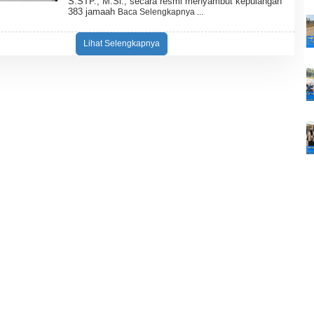
S.STP., M.Si., secara resmi menyambut kepulangan
H
383 jamaah
Baca Selengkapnya
B
U
L
Lihat Selengkapnya
E
T
I
N
N
E
W
S