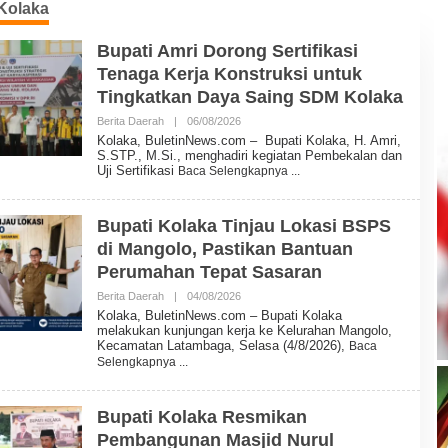
Kolaka
Bupati Amri Dorong Sertifikasi
Tenaga Kerja Konstruksi untuk
Tingkatkan Daya Saing SDM Kolaka
Berita Daerah
|
06/08/2026
O
L
Kolaka, BuletinNews.com – Bupati Kolaka, H. Amri,
E
S.STP., M.Si., menghadiri kegiatan Pembekalan dan
H
Uji Sertifikasi
Baca Selengkapnya
B
U
L
E
Bupati Kolaka Tinjau Lokasi BSPS
T
di Mangolo, Pastikan Bantuan
I
N
Perumahan Tepat Sasaran
N
E
Berita Daerah
|
04/08/2026
O
W
L
Kolaka, BuletinNews.com – Bupati Kolaka
S
E
melakukan kunjungan kerja ke Kelurahan Mangolo,
H
Kecamatan Latambaga, Selasa (4/8/2026),
Baca
B
Selengkapnya
U
L
E
T
Bupati Kolaka Resmikan
I
Pembangunan Masjid Nurul
N