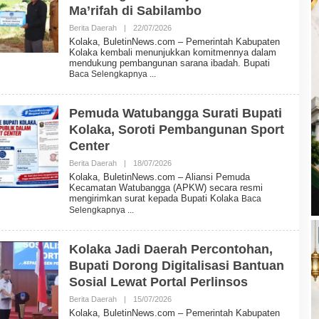
N
Ma’rifah di Sabilambo
E
W
Berita Daerah
|
22/07/2026
O
S
L
Kolaka, BuletinNews.com – Pemerintah Kabupaten
E
Kolaka kembali menunjukkan komitmennya dalam
H
mendukung pembangunan sarana ibadah. Bupati
B
Baca Selengkapnya
U
L
E
T
Pemuda Watubangga Surati Bupati
I
Kolaka, Soroti Pembangunan Sport
N
N
Center
E
W
Berita Daerah
|
18/07/2026
O
S
L
Kolaka, BuletinNews.com – Aliansi Pemuda
E
Kecamatan Watubangga (APKW) secara resmi
H
mengirimkan surat kepada Bupati Kolaka
Baca
B
Selengkapnya
U
L
E
T
Kolaka Jadi Daerah Percontohan,
I
Bupati Dorong Digitalisasi Bantuan
N
N
Sosial Lewat Portal Perlinsos
E
W
Berita Daerah
|
15/07/2026
O
S
L
Kolaka, BuletinNews.com – Pemerintah Kabupaten
E