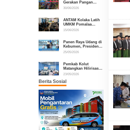
Gerakan Pangan
Murah, Warga Serbu
30/06/2026
Komoditas Harga
Terjangkau
ANTAM Kolaka Latih
UMKM Pomalaa
Kembangkan Produk
15/06/2026
Lokal Berdaya Saing
Panen Raya Udang di
Kebumen, Presiden
Prabowo Tekankan
25/05/2026
Ekonomi Produktif
Pemkab Kolut
Matangkan Hilirisasi
Kakao dan Kelapa,
23/05/2026
Investor Lirik Potensi
Berita Sosial
Daerah