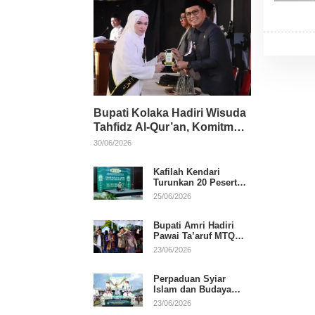
Bupati Kolaka Hadiri Wisuda
Tahfidz Al-Qur’an, Komitmen
Dukung Pendidikan
30/06/2026
Keagamaan
Kafilah Kendari
Turunkan 20 Peserta
pada Hari Pertama
25/06/2026
MTQ Sultra 2026 di
Konawe
Bupati Amri Hadiri
Pawai Ta’aruf MTQ
XXXI Sultra, Beri
23/06/2026
Dukungan untuk
Kafilah Kolaka
Perpaduan Syiar
Islam dan Budaya
Warnai Pawai Ta’aruf
23/06/2026
MTQ XXXI Sultra