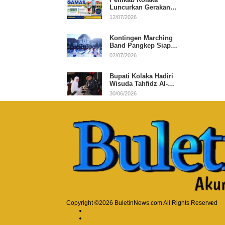
Luncurkan Gerakan
Ayah Mengantar Anak
12/07/2026
di Hari Pertama
Sekolah
Kontingen Marching
Band Pangkep Siap
Berlaga di MIMFEST
02/07/2026
2026
Bupati Kolaka Hadiri
Wisuda Tahfidz Al-
Qur’an, Komitmen
30/06/2026
Dukung Pendidikan
Keagamaan
Copyright ©2026 BuletinNews.com All Rights Reserved