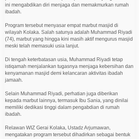
s
ini mengabdikan diri menjaga dan memakmurkan rumah
j
i
ibadah.
d
d
Program tersebut menyasar empat marbut masjid di
a
n
wilayah Kolaka. Salah satunya adalah Muhammad Riyadi
S
(74), marbut yang hingga kini masih aktif mengurus masjid
a
n
meski telah memasuki usia lanjut.
t
r
i
Di tengah keterbatasan usia, Muhammad Riyadi tetap
D
istiqamah menjalankan tugasnya menjaga kebersihan dan
h
u
kenyamanan masjid demi kelancaran aktivitas ibadah
a
jamaah.
f
a
Selain Muhammad Riyadi, perhatian juga diberikan
kepada marbut lainnya, termasuk Ibu Sania, yang dinilai
memiliki dedikasi tinggi dalam pengabdian di rumah
ibadah.
Relawan WIZ Gerai Kolaka, Ustadz Arjumawan,
mengatakan program tersebut dihadirkan sebagai bentuk