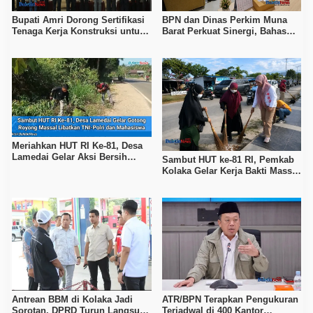
Bupati Amri Dorong Sertifikasi
BPN dan Dinas Perkim Muna
Tenaga Kerja Konstruksi untuk
Barat Perkuat Sinergi, Bahas
Tingkatkan Daya Saing SDM
Sertipikasi Tanah hingga
Kolaka
Penataan Permukiman
Meriahkan HUT RI Ke-81, Desa
Lamedai Gelar Aksi Bersih
Sambut HUT ke-81 RI, Pemkab
Lingkungan Bersama TNI-Polri
Kolaka Gelar Kerja Bakti Massal
di Seluruh Wilayah
Antrean BBM di Kolaka Jadi
ATR/BPN Terapkan Pengukuran
Sorotan, DPRD Turun Langsung
Terjadwal di 400 Kantor