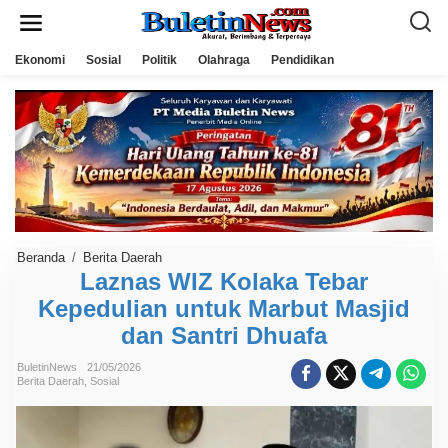
L
e
w
a
Ekonomi
Sosial
Politik
Olahraga
Pendidikan
t
i
k
e
k
o
n
t
e
n
Beranda
/
Berita Daerah
L
a
Laznas WIZ Kolaka Tebar
z
Kepedulian untuk Marbut Masjid
n
a
dan Santri Dhuafa
s
W
I
BuletinNews
21/05/2026
Z
Berita Daerah
,
Sosial
K
o
l
a