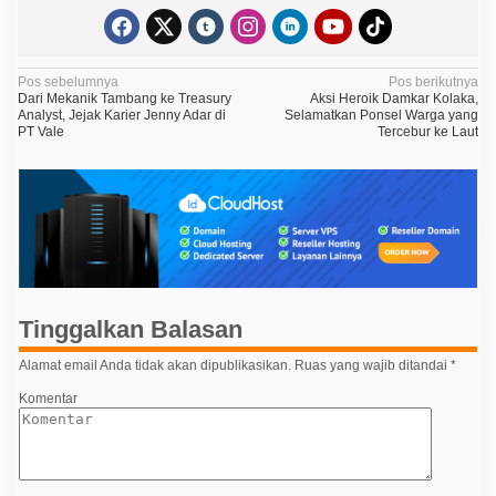
N
Pos sebelumnya
Pos berikutnya
Dari Mekanik Tambang ke Treasury
Aksi Heroik Damkar Kolaka,
a
Analyst, Jejak Karier Jenny Adar di
Selamatkan Ponsel Warga yang
PT Vale
Tercebur ke Laut
v
i
g
a
s
i
p
Tinggalkan Balasan
o
Alamat email Anda tidak akan dipublikasikan.
Ruas yang wajib ditandai
*
s
Komentar