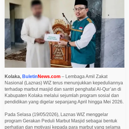
k
a
T
e
b
a
r
K
e
p
e
d
u
l
i
a
n
u
Kolaka,
Buletin
News.com
– Lembaga Amil Zakat
n
Nasional (Laznas) WIZ terus menunjukkan kepeduliannya
t
u
terhadap marbut masjid dan santri penghafal Al-Qur’an di
k
Kabupaten Kolaka melalui sejumlah program sosial dan
M
a
pendidikan yang digelar sepanjang April hingga Mei 2026.
r
b
u
Pada Selasa (19/05/2026), Laznas WIZ menggelar
t
program Gerakan Peduli Marbut Masjid sebagai bentuk
M
a
perhatian dan motivasi kepada para marbut yang selama