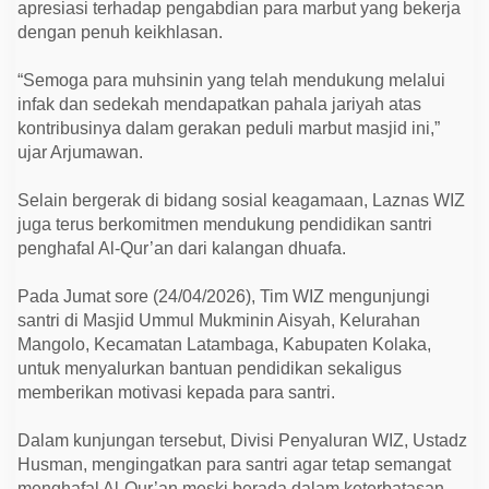
apresiasi terhadap pengabdian para marbut yang bekerja
dengan penuh keikhlasan.
“Semoga para muhsinin yang telah mendukung melalui
infak dan sedekah mendapatkan pahala jariyah atas
kontribusinya dalam gerakan peduli marbut masjid ini,”
ujar Arjumawan.
Selain bergerak di bidang sosial keagamaan, Laznas WIZ
juga terus berkomitmen mendukung pendidikan santri
penghafal Al-Qur’an dari kalangan dhuafa.
Pada Jumat sore (24/04/2026), Tim WIZ mengunjungi
santri di Masjid Ummul Mukminin Aisyah, Kelurahan
Mangolo, Kecamatan Latambaga, Kabupaten Kolaka,
untuk menyalurkan bantuan pendidikan sekaligus
memberikan motivasi kepada para santri.
Dalam kunjungan tersebut, Divisi Penyaluran WIZ, Ustadz
Husman, mengingatkan para santri agar tetap semangat
menghafal Al-Qur’an meski berada dalam keterbatasan