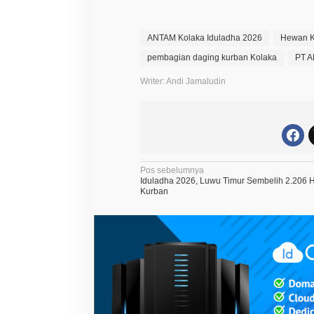
S
o
s
ANTAM Kolaka Iduladha 2026
Hewan 
i
a
pembagian daging kurban Kolaka
PT A
l
L
Writer: Andi Jamaludin
e
w
a
t
K
u
r
b
a
N
Pos sebelumnya
n
Iduladha 2026, Luwu Timur Sembelih 2.206
a
I
Kurban
d
v
u
l
i
a
d
g
h
a
a
s
i