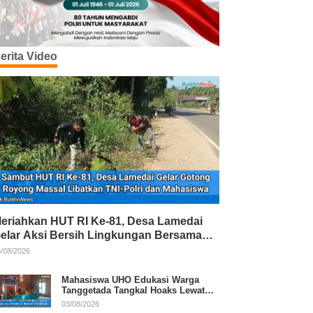
erita Video
eriahkan HUT RI Ke-81, Desa Lamedai
elar Aksi Bersih Lingkungan Bersama
NI-Polri
/08/2026
Mahasiswa UHO Edukasi Warga
Tanggetada Tangkal Hoaks Lewat
Program Literasi
03/08/2026