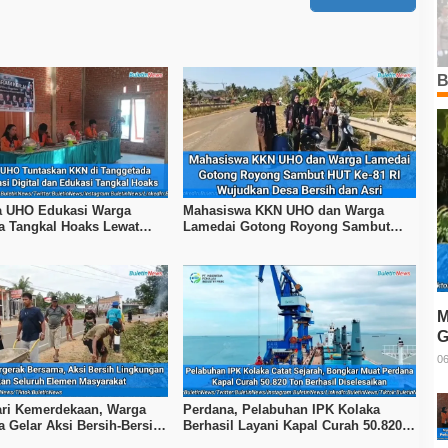
B
 UHO Edukasi Warga
Mahasiswa KKN UHO dan Warga
a Tangkal Hoaks Lewat
Lamedai Gotong Royong Sambut
terasi
HUT Ke-81 RI
M
G
T
06
ri Kemerdekaan, Warga
Perdana, Pelabuhan IPK Kolaka
 Gelar Aksi Bersih-Bersih
Berhasil Layani Kapal Curah 50.820
Ton