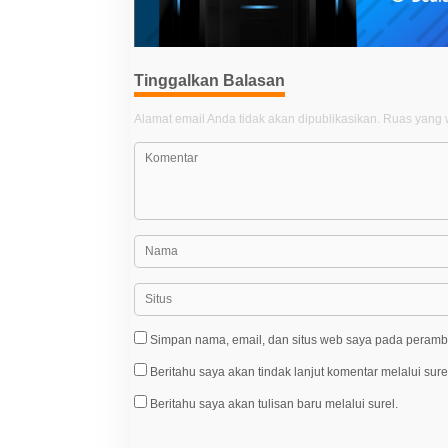
p
o
s
Tinggalkan Balasan
Alamat email Anda tidak akan dipublikasikan.
Ruas yang w
Simpan nama, email, dan situs web saya pada peramba
Beritahu saya akan tindak lanjut komentar melalui sure
Beritahu saya akan tulisan baru melalui surel.