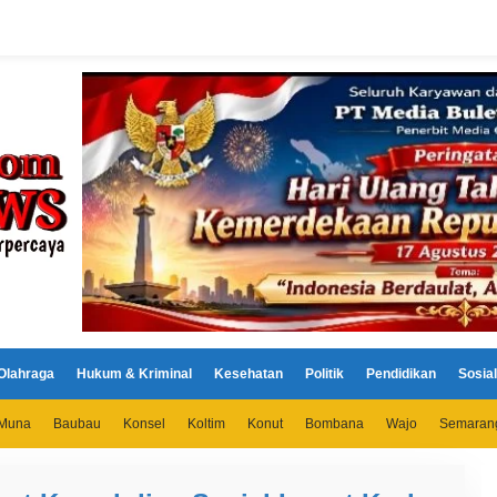
Olahraga
Hukum & Kriminal
Kesehatan
Politik
Pendidikan
Sosial
Muna
Baubau
Konsel
Koltim
Konut
Bombana
Wajo
Semaran