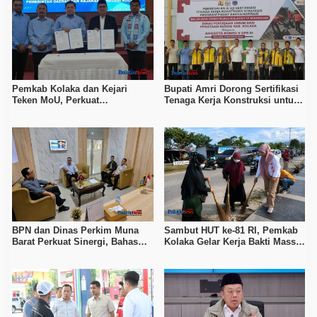
Pemkab Kolaka dan Kejari
Bupati Amri Dorong Sertifikasi
Teken MoU, Perkuat
Tenaga Kerja Konstruksi untuk
Pendampingan Hukum
Tingkatkan Daya Saing SDM
Kolaka
BPN dan Dinas Perkim Muna
Sambut HUT ke-81 RI, Pemkab
Barat Perkuat Sinergi, Bahas
Kolaka Gelar Kerja Bakti Massal
Sertipikasi Tanah hingga
di Seluruh Wilayah
Penataan Permukiman