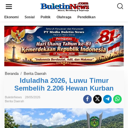
L
e
w
a
Ekonomi
Sosial
Politik
Olahraga
Pendidikan
t
i
k
e
k
o
n
t
e
n
Beranda
/
Berita Daerah
I
d
Iduladha 2026, Luwu Timur
u
Sembelih 2.206 Hewan Kurban
l
a
d
BuletinNews
28/05/2026
h
Berita Daerah
a
2
0
2
6
,