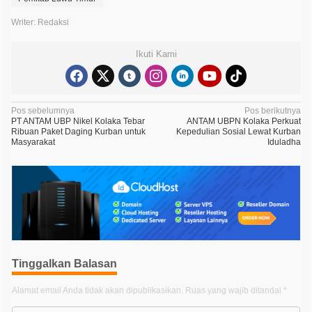
Writer: Redaksi
Ikuti Kami
N
Pos sebelumnya
Pos berikutnya
PT ANTAM UBP Nikel Kolaka Tebar
ANTAM UBPN Kolaka Perkuat
a
Ribuan Paket Daging Kurban untuk
Kepedulian Sosial Lewat Kurban
Masyarakat
Iduladha
v
i
g
a
s
i
p
Tinggalkan Balasan
o
Alamat email Anda tidak akan dipublikasikan.
Ruas yang wajib ditandai
*
s