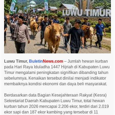
L
u
w
u
T
i
m
u
r
S
e
m
b
e
l
i
Luwu Timur,
Buletin
News.com
– Jumlah hewan kurban
h
2
pada Hari Raya Iduladha 1447 Hijriah di Kabupaten Luwu
.
Timur mengalami peningkatan signifikan dibanding tahun
2
sebelumnya. Kenaikan tersebut dinilai menjadi indikator
0
6
membaiknya kondisi ekonomi dan daya beli masyarakat.
H
e
w
Berdasarkan data Bagian Kesejahteraan Rakyat (Kesra)
a
Sekretariat Daerah Kabupaten Luwu Timur, total hewan
n
K
kurban tahun 2026 mencapai 2.206 ekor, terdiri dari 2.019
u
ekor sapi dan 187 ekor kambing yang tersebar di 11
r