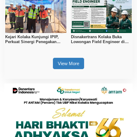
Kejari Kolaka Kunjungi IPIP,
Disnakertrans Kolaka Buka
Perkuat Sinergi Penegakan
Lowongan Field Engineer di
Hukum dan Investasi
Proyek PT Vale Pomalaa, Simak
Syaratnya
View More