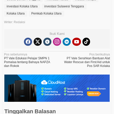
investasi Kolaka Utara
investasi Sulawesi Tenggara
Kolaka Utara
Pemkab Kolaka Utara
Writer: Redaksi
Ikuti Kami
N
Pos sebelumnya
Pos berikutnya
PT Vale Edukasi Pelajar SMPN 1
PT Vale Serahkan Bantuan Alat
a
Pomalaa tentang Bahaya NAPZA
Water Rescue dan First Aid untuk
dan Rokok
Pos SAR Kolaka
v
i
g
a
s
i
p
Tinggalkan Balasan