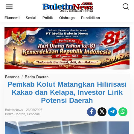
L
e
w
a
Ekonomi
Sosial
Politik
Olahraga
Pendidikan
t
i
k
e
k
o
n
t
e
n
Beranda
/
Berita Daerah
P
e
Pemkab Kolut Matangkan Hilirisasi
m
Kakao dan Kelapa, Investor Lirik
k
a
Potensi Daerah
b
K
o
BuletinNews
23/05/2026
l
Berita Daerah
,
Ekonomi
u
t
M
a