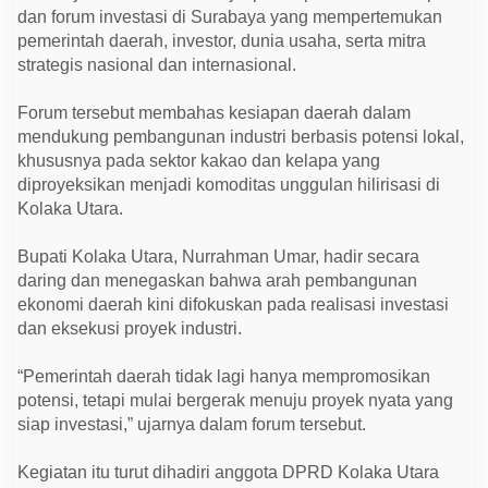
a
dan forum investasi di Surabaya yang mempertemukan
,
I
pemerintah daerah, investor, dunia usaha, serta mitra
n
strategis nasional dan internasional.
v
e
s
Forum tersebut membahas kesiapan daerah dalam
t
mendukung pembangunan industri berbasis potensi lokal,
o
r
khususnya pada sektor kakao dan kelapa yang
L
diproyeksikan menjadi komoditas unggulan hilirisasi di
i
r
Kolaka Utara.
i
k
P
Bupati Kolaka Utara, Nurrahman Umar, hadir secara
o
daring dan menegaskan bahwa arah pembangunan
t
e
ekonomi daerah kini difokuskan pada realisasi investasi
n
dan eksekusi proyek industri.
s
i
D
“Pemerintah daerah tidak lagi hanya mempromosikan
a
e
potensi, tetapi mulai bergerak menuju proyek nyata yang
r
siap investasi,” ujarnya dalam forum tersebut.
a
h
Kegiatan itu turut dihadiri anggota DPRD Kolaka Utara