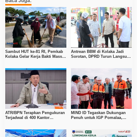
Baca Juga:
Sambut HUT ke-81 RI, Pemkab
Antrean BBM di Kolaka Jadi
Kolaka Gelar Kerja Bakti Massal
Sorotan, DPRD Turun Langsung
di Seluruh Wilayah
ke Depot Pertamina
ATR/BPN Terapkan Pengukuran
MIND ID Tegaskan Dukungan
Terjadwal di 400 Kantor
Penuh untuk IGP Pomalaa,
Pertanahan, Waktu Tunggu
Perkuat Sinergi Kawal PSN
Maksimal Tujuh Hari
Hilirisasi Nikel