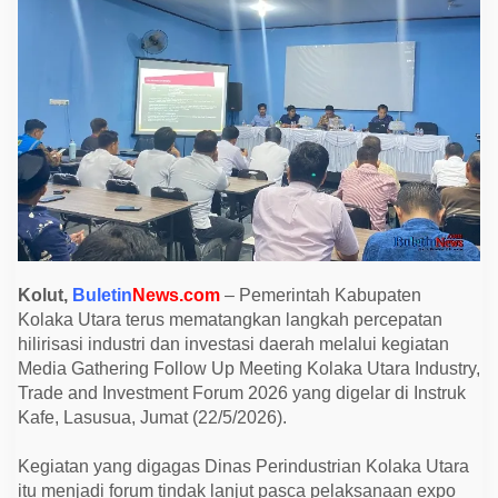
t
a
n
g
k
a
n
H
i
l
i
r
i
s
a
s
i
K
Kolut,
Buletin
News.com
– Pemerintah Kabupaten
a
Kolaka Utara terus mematangkan langkah percepatan
k
a
hilirisasi industri dan investasi daerah melalui kegiatan
o
Media Gathering Follow Up Meeting Kolaka Utara Industry,
d
a
Trade and Investment Forum 2026 yang digelar di Instruk
n
Kafe, Lasusua, Jumat (22/5/2026).
K
e
l
Kegiatan yang digagas Dinas Perindustrian Kolaka Utara
a
p
itu menjadi forum tindak lanjut pasca pelaksanaan expo