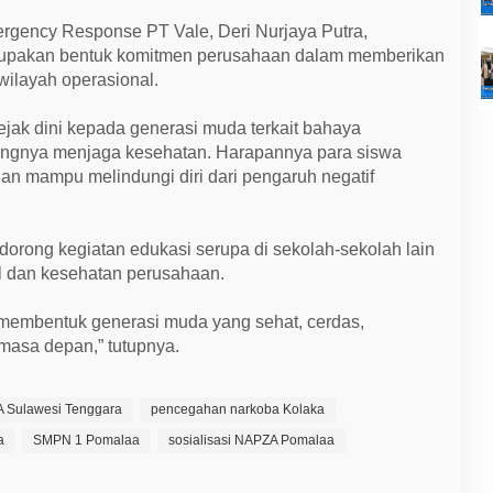
ergency Response PT Vale, Deri Nurjaya Putra,
rupakan bentuk komitmen perusahaan dalam memberikan
wilayah operasional.
jak dini kepada generasi muda terkait bahaya
ngnya menjaga kesehatan. Harapannya para siswa
n mampu melindungi diri dari pengaruh negatif
ndorong kegiatan edukasi serupa di sekolah-sekolah lain
al dan kesehatan perusahaan.
t membentuk generasi muda yang sehat, cerdas,
masa depan,” tutupnya.
 Sulawesi Tenggara
pencegahan narkoba Kolaka
a
SMPN 1 Pomalaa
sosialisasi NAPZA Pomalaa