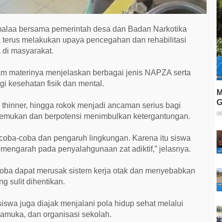
laa bersama pemerintah desa dan Badan Narkotika
terus melakukan upaya pencegahan dan rehabilitasi
di masyarakat.
lam materinya menjelaskan berbagai jenis NAPZA serta
i kesehatan fisik dan mental.
M
G
m, thinner, hingga rokok menjadi ancaman serius bagi
T
06
temukan dan berpotensi menimbulkan ketergantungan.
coba-coba dan pengaruh lingkungan. Karena itu siswa
mengarah pada penyalahgunaan zat adiktif,” jelasnya.
oba dapat merusak sistem kerja otak dan menyebabkan
g sulit dihentikan.
iswa juga diajak menjalani pola hidup sehat melalui
pramuka, dan organisasi sekolah.