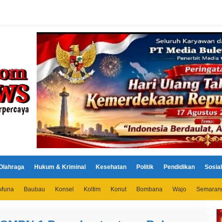
Olahraga
Hukum & Kriminal
Kesehatan
Politik
Pendidikan
Sosial
Muna
Baubau
Konsel
Koltim
Konut
Bombana
Wajo
Semaran