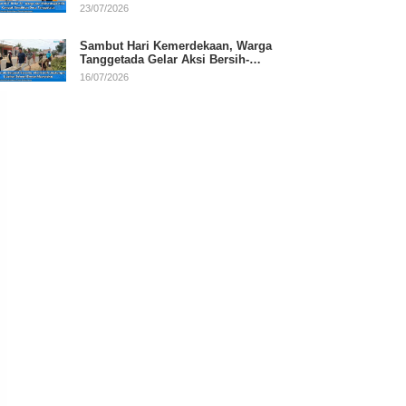
RI
23/07/2026
Sambut Hari Kemerdekaan, Warga
Tanggetada Gelar Aksi Bersih-
Bersih Desa
16/07/2026