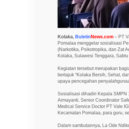
t
e
n
t
a
n
g
B
Kolaka,
Buletin
News.com
– PT Va
a
h
Pomalaa menggelar sosialisasi 
a
(Narkotika, Psikotropika, dan Zat 
y
Kolaka, Sulawesi Tenggara, Sabtu 
a
N
A
Kegiatan tersebut merupakan bagi
P
Z
bertajuk “Kolaka Bersih, Sehat, d
A
upaya pencegahan penyalahgunaan
d
a
n
Sosialisasi dihadiri Kepala SMP
R
o
Armayanti, Senior Coordinator Sa
k
Medical Service Doctor PT Vale I
o
k
Kecamatan Pomalaa, para guru, ser
Dalam sambutannya, La Ode Ndiko