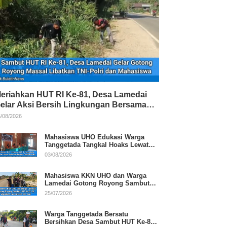
eriahkan HUT RI Ke-81, Desa Lamedai
elar Aksi Bersih Lingkungan Bersama
NI-Polri
/08/2026
Mahasiswa UHO Edukasi Warga
Tanggetada Tangkal Hoaks Lewat
Program Literasi
03/08/2026
Mahasiswa KKN UHO dan Warga
Lamedai Gotong Royong Sambut
HUT Ke-81 RI
25/07/2026
Warga Tanggetada Bersatu
Bersihkan Desa Sambut HUT Ke-81