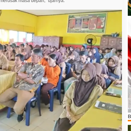
merusak masa depan,” ujarnya.
B