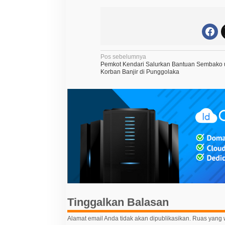
N
Pos sebelumnya
Pemkot Kendari Salurkan Bantuan Sembako 
a
Korban Banjir di Punggolaka
v
i
g
a
s
i
p
o
s
Tinggalkan Balasan
Alamat email Anda tidak akan dipublikasikan.
Ruas yang w