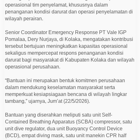
t
operasional tim penyelamat, khususnya dalam
A
i
penanganan kondisi darurat dan operasi penyelamatan di
d
wilayah perairan.
u
n
t
Senior Coordinator Emergency Response PT Vale IGP
u
Pomalaa, Dery Nurjaya, di Kolaka, mengatakan kontribusi
k
P
tersebut bertujuan meningkatkan kapasitas operasional
o
sekaligus mempercepat respons penanganan kondisi
s
S
darurat bagi masyarakat di Kabupaten Kolaka dan wilayah
A
operasional perusahaan.
R
K
o
“Bantuan ini merupakan bentuk komitmen perusahaan
l
a
dalam mendukung keselamatan masyarakat serta
k
memperkuat kesiapsiagaan bencana di wilayah lingkar
a
tambang,” ujarnya, Jum’at (22/5/2026).
Bantuan yang diserahkan meliputi satu unit Self-
Contained Breathing Apparatus (SCBA) compressor, satu
unit dive regulator, dua unit Buoyancy Control Device
(BCD), empat diving mask, satu unit manekin CPR half