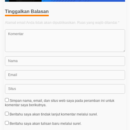
i
p
Tinggalkan Balasan
o
Alamat email Anda tidak akan dipublikasikan.
Ruas yang wajib ditandai
*
s
Simpan nama, email, dan situs web saya pada peramban ini untuk
komentar saya berikutnya.
Beritahu saya akan tindak lanjut komentar melalui surel.
Beritahu saya akan tulisan baru melalui surel.