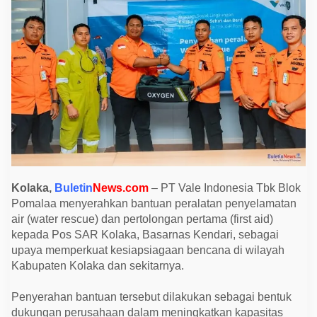
n
B
a
n
t
u
a
n
A
l
a
t
W
a
t
e
r
R
Kolaka,
Buletin
News.com
– PT Vale Indonesia Tbk Blok
e
Pomalaa menyerahkan bantuan peralatan penyelamatan
s
c
air (water rescue) dan pertolongan pertama (first aid)
u
kepada Pos SAR Kolaka, Basarnas Kendari, sebagai
e
d
upaya memperkuat kesiapsiagaan bencana di wilayah
a
Kabupaten Kolaka dan sekitarnya.
n
F
i
Penyerahan bantuan tersebut dilakukan sebagai bentuk
r
s
dukungan perusahaan dalam meningkatkan kapasitas