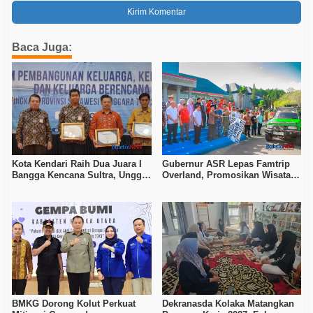
Baca Juga:
Kota Kendari Raih Dua Juara I
Gubernur ASR Lepas Famtrip
Bangga Kencana Sultra, Unggul
Overland, Promosikan Wisata
pada Pelayanan MOW dan Data
Bombana, Kolaka, dan Koltim
Keluarga
BMKG Dorong Kolut Perkuat
Dekranasda Kolaka Matangkan