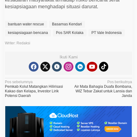
kesiapsiagaan menghadapi situasi darurat.
bantuan water rescue
Basarnas Kendari
kesiapsiagaan bencana
Pos SAR Kolaka
PT Vale Indonesia
Writer: Redaksi
Ikuti Kami
N
Pos sebelumnya
Pos berikutnya
Pemkab Kolut Matangkan Hilirisasi
Air Mata Bahagia Duafa Bombana,
a
Kakao dan Kelapa, Investor Lirik
WIZ Tebar Zakat untuk Lansia dan
Potensi Daerah
Janda
v
i
g
a
s