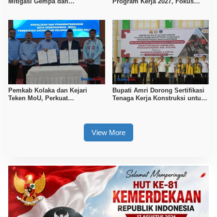
Mitigasi Gempa dan
Program Kerja 2027, Fokus
Kesiapsiagaan Masyarakat
Tingkatkan Daya Saing
Kerajinan Lokal
Pemkab Kolaka dan Kejari
Bupati Amri Dorong Sertifikasi
Teken MoU, Perkuat
Tenaga Kerja Konstruksi untuk
Pendampingan Hukum
Tingkatkan Daya Saing SDM
Kolaka
View More