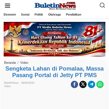
L
e
w
a
Ekonomi
Sosial
Politik
Olahraga
Pendidikan
t
i
k
e
k
o
n
t
e
n
Beranda
/
Video
S
e
Sengketa Lahan di Pomalaa, Massa
n
Pasang Portal di Jetty PT PMS
g
k
e
BuletinNews
09/06/2026
t
Video
a
L
a
h
a
n