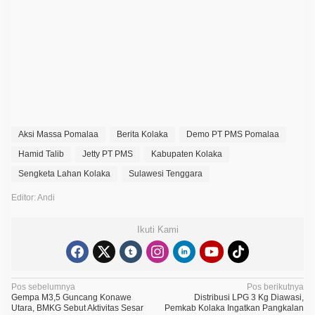
d
i
P
o
m
a
l
a
a
,
M
a
s
Aksi Massa Pomalaa
Berita Kolaka
Demo PT PMS Pomalaa
s
a
Hamid Talib
Jetty PT PMS
Kabupaten Kolaka
P
a
Sengketa Lahan Kolaka
Sulawesi Tenggara
s
a
Editor: Andi
n
g
P
Ikuti Kami
o
r
t
a
l
N
Pos sebelumnya
Pos berikutnya
d
Gempa M3,5 Guncang Konawe
Distribusi LPG 3 Kg Diawasi,
i
a
Utara, BMKG Sebut Aktivitas Sesar
Pemkab Kolaka Ingatkan Pangkalan
J