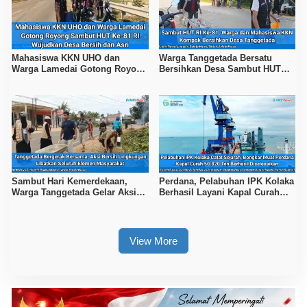
Mahasiswa KKN UHO dan
Warga Tanggetada Bersatu
Warga Lamedai Gotong Royong
Bersihkan Desa Sambut HUT
Sambut HUT Ke-81 RI
Ke-81 RI
Sambut Hari Kemerdekaan,
Perdana, Pelabuhan IPK Kolaka
Warga Tanggetada Gelar Aksi
Berhasil Layani Kapal Curah
Bersih-Bersih Desa
50.820 Ton
View More