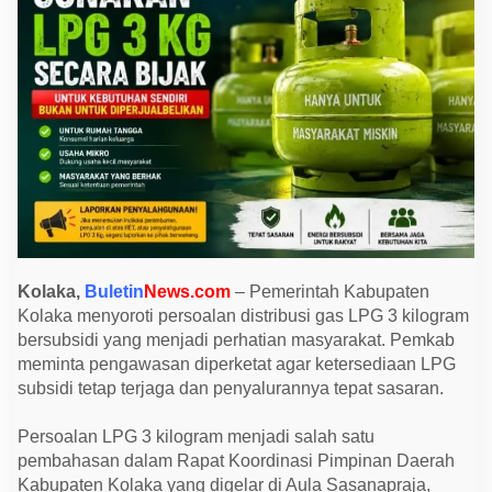
3
K
g
D
i
a
w
a
s
i
,
P
e
m
k
a
b
K
Kolaka,
Buletin
News.com
– Pemerintah Kabupaten
o
Kolaka menyoroti persoalan distribusi gas LPG 3 kilogram
l
a
bersubsidi yang menjadi perhatian masyarakat. Pemkab
k
meminta pengawasan diperketat agar ketersediaan LPG
a
I
subsidi tetap terjaga dan penyalurannya tepat sasaran.
n
g
a
Persoalan LPG 3 kilogram menjadi salah satu
t
pembahasan dalam Rapat Koordinasi Pimpinan Daerah
k
a
Kabupaten Kolaka yang digelar di Aula Sasanapraja,