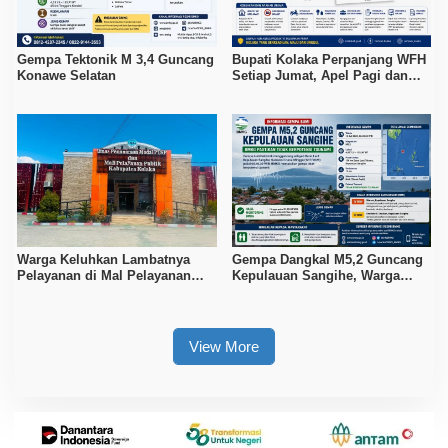
Gempa Tektonik M 3,4 Guncang
Bupati Kolaka Perpanjang WFH
Konawe Selatan
Setiap Jumat, Apel Pagi dan
Sore ASN Diaktifkan Kembali
Warga Keluhkan Lambatnya
Gempa Dangkal M5,2 Guncang
Pelayanan di Mal Pelayanan
Kepulauan Sangihe, Warga
Publik Kolaka
Diminta Waspada Hoaks
View More