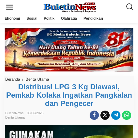
L
e
w
a
Ekonomi
Sosial
Politik
Olahraga
Pendidikan
t
i
k
e
k
o
n
t
e
n
Beranda
/
Berita Utama
D
i
Distribusi LPG 3 Kg Diawasi,
s
Pemkab Kolaka Ingatkan Pangkalan
t
r
dan Pengecer
i
b
u
BuletinNews
09/06/2026
s
Berita Utama
i
L
P
G