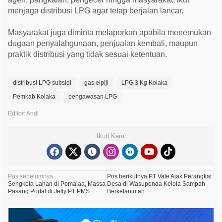
menjaga distribusi LPG agar tetap berjalan lancar.
Masyarakat juga diminta melaporkan apabila menemukan
dugaan penyalahgunaan, penjualan kembali, maupun
praktik distribusi yang tidak sesuai ketentuan.
distribusi LPG subsidi
gas elpiji
LPG 3 Kg Kolaka
Pemkab Kolaka
pengawasan LPG
Editor: Andi
Ikuti Kami
N
Pos sebelumnya
Pos berikutnya
PT Vale Ajak Perangkat
Sengketa Lahan di Pomalaa, Massa
Desa di Wasuponda Kelola Sampah
a
Pasang Portal di Jetty PT PMS
Berkelanjutan
v
i