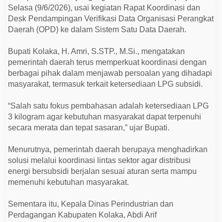
n
Selasa (9/6/2026), usai kegiatan Rapat Koordinasi dan
P
a
Desk Pendampingan Verifikasi Data Organisasi Perangkat
n
Daerah (OPD) ke dalam Sistem Satu Data Daerah.
g
k
a
Bupati Kolaka, H. Amri, S.STP., M.Si., mengatakan
l
pemerintah daerah terus memperkuat koordinasi dengan
a
n
berbagai pihak dalam menjawab persoalan yang dihadapi
d
masyarakat, termasuk terkait ketersediaan LPG subsidi.
a
n
P
“Salah satu fokus pembahasan adalah ketersediaan LPG
e
n
3 kilogram agar kebutuhan masyarakat dapat terpenuhi
g
secara merata dan tepat sasaran,” ujar Bupati.
e
c
e
Menurutnya, pemerintah daerah berupaya menghadirkan
r
solusi melalui koordinasi lintas sektor agar distribusi
energi bersubsidi berjalan sesuai aturan serta mampu
memenuhi kebutuhan masyarakat.
Sementara itu, Kepala Dinas Perindustrian dan
Perdagangan Kabupaten Kolaka, Abdi Arif