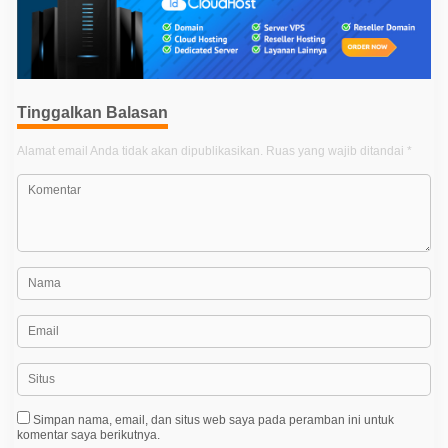
g
a
s
i
Tinggalkan Balasan
p
o
Alamat email Anda tidak akan dipublikasikan.
Ruas yang wajib ditandai
*
s
Simpan nama, email, dan situs web saya pada peramban ini untuk
komentar saya berikutnya.