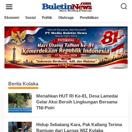
L
e
w
a
Ekonomi
Sosial
Politik
Olahraga
Pendidikan
t
i
k
e
k
o
n
t
e
n
Berita Kolaka
Meriahkan HUT RI Ke-81, Desa Lamedai
Gelar Aksi Bersih Lingkungan Bersama
TNI-Polri
Hidup Sebatang Kara, Pak Kallang Terima
Bantuan dari Laznas WIZ Kolaka