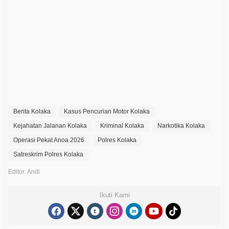
m
a
n
k
a
n
2
2
T
e
r
s
a
n
g
Berita Kolaka
Kasus Pencurian Motor Kolaka
k
a
Kejahatan Jalanan Kolaka
Kriminal Kolaka
Narkotika Kolaka
,
Operasi Pekat Anoa 2026
P
Polres Kolaka
u
Satreskrim Polres Kolaka
l
u
h
Editor: Andi
a
n
M
Ikuti Kami
o
t
o
r