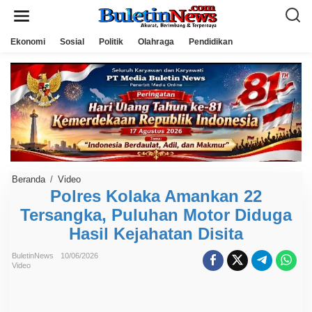
L
e
w
a
Ekonomi
Sosial
Politik
Olahraga
Pendidikan
t
i
k
e
k
o
n
t
e
n
Beranda
/
Video
P
o
Polres Kolaka Amankan 22
l
Tersangka, Puluhan Motor Diduga
r
e
Hasil Kejahatan Disita
s
K
o
BuletinNews
10/06/2026
l
Video
a
k
a
A