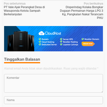
D
N
Pos sebelumnya
Pos berikutnya
i
PT Vale Ajak Perangkat Desa di
Disperindag Kolaka Bongkar
d
a
Wasuponda Kelola Sampah
Dugaan Permainan Harga LPG 3
u
Berkelanjutan
Kg, Pangkalan Nakal Terancam
v
g
PHU
a
i
H
a
g
s
i
a
l
s
K
e
i
j
a
p
h
a
Tinggalkan Balasan
o
t
s
a
Alamat email Anda tidak akan dipublikasikan.
Ruas yang wajib ditandai
*
n
D
i
s
i
t
a