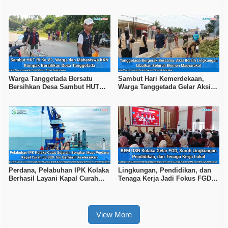
Lewat Program Literasi
Sambut HUT Ke-81 RI
Warga Tanggetada Bersatu
Sambut Hari Kemerdekaan,
Bersihkan Desa Sambut HUT
Warga Tanggetada Gelar Aksi
Ke-81 RI
Bersih-Bersih Desa
Perdana, Pelabuhan IPK Kolaka
Lingkungan, Pendidikan, dan
Berhasil Layani Kapal Curah
Tenaga Kerja Jadi Fokus FGD
50.820 Ton
BEM USN Kolaka
View More