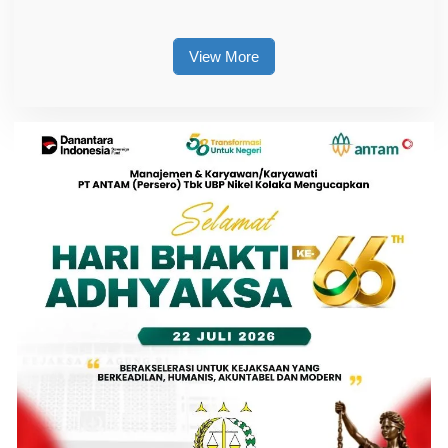
Diminta Waspada Hoaks
Berjibaku Padamkan Api
Selama Tiga Jam
View More