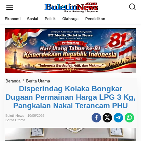
L
e
w
a
Ekonomi
Sosial
Politik
Olahraga
Pendidikan
t
i
k
e
k
o
n
t
e
n
Beranda
/
Berita Utama
D
i
Disperindag Kolaka Bongkar
s
Dugaan Permainan Harga LPG 3 Kg,
p
e
Pangkalan Nakal Terancam PHU
r
i
n
BuletinNews
10/06/2026
d
Berita Utama
a
g
K
o