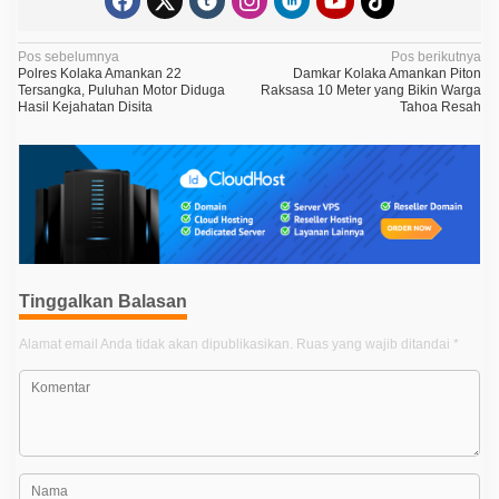
N
Pos sebelumnya
Pos berikutnya
Polres Kolaka Amankan 22
Damkar Kolaka Amankan Piton
a
Tersangka, Puluhan Motor Diduga
Raksasa 10 Meter yang Bikin Warga
Hasil Kejahatan Disita
Tahoa Resah
v
i
g
a
s
i
p
Tinggalkan Balasan
o
Alamat email Anda tidak akan dipublikasikan.
Ruas yang wajib ditandai
*
s