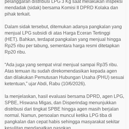
pelanggaran distribusi LPG 3 Kg saat melakukan inspeksi
a
L
mendadak (sidak) bersama Komisi II DPRD Kolaka dan
P
pihak terkait.
G
3
K
Dalam sidak tersebut, ditemukan adanya pangkalan yang
g
,
menjual LPG subsidi di atas Harga Eceran Tertinggi
P
(HET). Bahkan, terdapat pangkalan yang menjual hingga
a
n
Rp25 ribu per tabung, sementara harga resmi ditetapkan
g
Rp20 ribu.
k
a
l
“Ada juga yang sempat viral menjual sampai Rp35 ribu.
a
Atas temuan itu sudah direkomendasikan kepada agen
n
N
dan dilakukan Pemutusan Hubungan Usaha (PHU) sesuai
a
ketentuan,” ujar Abdi, Rabu (10/6/2026).
k
a
l
Ia menjelaskan, hasil evaluasi bersama DPRD, agen LPG,
T
e
SPBE, Hiswana Migas, dan Disperindag menunjukkan
r
distribusi dari tingkat SPBE hingga agen masih berjalan
a
n
normal. Namun, persoalan muncul ketika LPG tiba di
c
pangkalan dan cepat habis sehingga masyarakat sekitar
a
m
kesulitan mendapatkan pasokan.