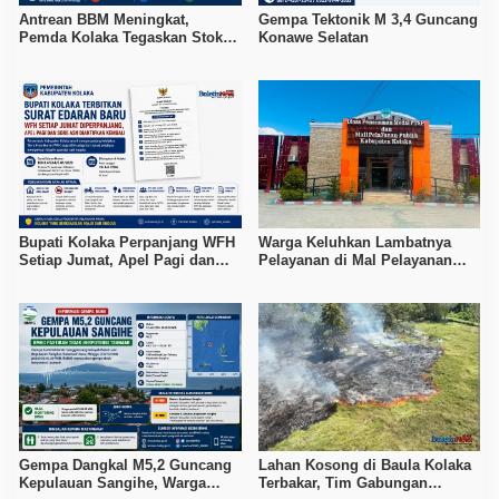
Antrean BBM Meningkat,
Gempa Tektonik M 3,4 Guncang
Pemda Kolaka Tegaskan Stok
Konawe Selatan
Pertalite dan Pertamax Aman
Bupati Kolaka Perpanjang WFH
Warga Keluhkan Lambatnya
Setiap Jumat, Apel Pagi dan
Pelayanan di Mal Pelayanan
Sore ASN Diaktifkan Kembali
Publik Kolaka
Gempa Dangkal M5,2 Guncang
Lahan Kosong di Baula Kolaka
Kepulauan Sangihe, Warga
Terbakar, Tim Gabungan