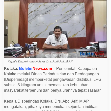
l
a
k
a
B
o
n
g
k
a
r
D
u
g
a
a
n
Kepala Disperindag Kolaka, Drs. Abdi Arif, M.AP
P
e
Kolaka,
Buletin
News.com
– Pemerintah Kabupaten
r
Kolaka melalui Dinas Perindustrian dan Perdagangan
m
a
(Disperindag) memperketat pengawasan distribusi LPG
i
subsidi 3 kilogram untuk memastikan kebutuhan
n
masyarakat terpenuhi dan penyalurannya tepat sasaran.
a
n
H
Kepala Disperindag Kolaka, Drs. Abdi Arif, M.AP
a
r
mengatakan, pihaknya menemukan sejumlah indikasi
g