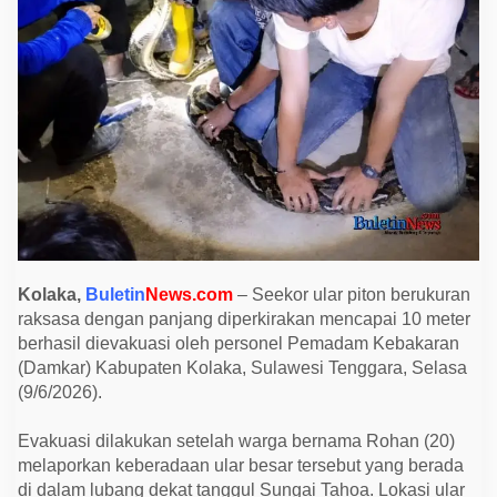
m
a
n
k
a
n
P
i
t
o
n
R
a
k
s
a
s
a
Kolaka,
Buletin
News.com
– Seekor ular piton berukuran
1
raksasa dengan panjang diperkirakan mencapai 10 meter
0
M
berhasil dievakuasi oleh personel Pemadam Kebakaran
e
(Damkar) Kabupaten Kolaka, Sulawesi Tenggara, Selasa
t
e
(9/6/2026).
r
y
a
Evakuasi dilakukan setelah warga bernama Rohan (20)
n
melaporkan keberadaan ular besar tersebut yang berada
g
B
di dalam lubang dekat tanggul Sungai Tahoa. Lokasi ular