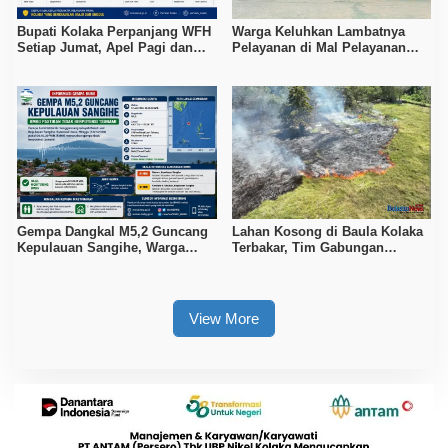
Bupati Kolaka Perpanjang WFH
Warga Keluhkan Lambatnya
Setiap Jumat, Apel Pagi dan
Pelayanan di Mal Pelayanan
Sore ASN Diaktifkan Kembali
Publik Kolaka
Gempa Dangkal M5,2 Guncang
Lahan Kosong di Baula Kolaka
Kepulauan Sangihe, Warga
Terbakar, Tim Gabungan
Diminta Waspada Hoaks
Berjibaku Padamkan Api
Selama Tiga Jam
View More