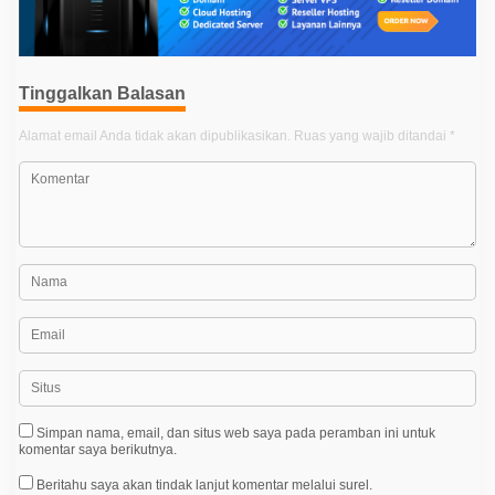
s
i
p
Tinggalkan Balasan
o
s
Alamat email Anda tidak akan dipublikasikan.
Ruas yang wajib ditandai
*
Simpan nama, email, dan situs web saya pada peramban ini untuk
komentar saya berikutnya.
Beritahu saya akan tindak lanjut komentar melalui surel.