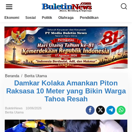
L
e
w
a
Ekonomi
Sosial
Politik
Olahraga
Pendidikan
t
i
k
e
k
o
n
t
e
n
Beranda
/
Berita Utama
D
a
Damkar Kolaka Amankan Piton
m
Raksasa 10 Meter yang Bikin Warga
k
a
Tahoa Resah
r
K
o
BuletinNews
10/06/2026
l
Berita Utama
a
k
a
A