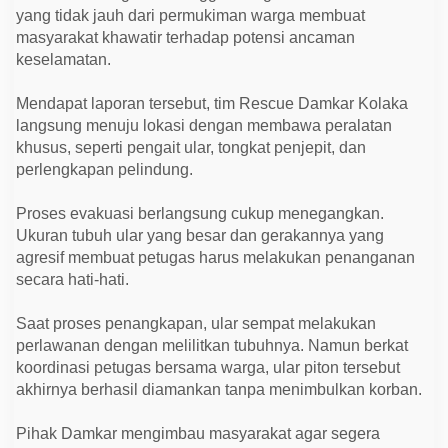
i
yang tidak jauh dari permukiman warga membuat
k
i
masyarakat khawatir terhadap potensi ancaman
n
keselamatan.
W
a
r
Mendapat laporan tersebut, tim Rescue Damkar Kolaka
g
langsung menuju lokasi dengan membawa peralatan
a
T
khusus, seperti pengait ular, tongkat penjepit, dan
a
perlengkapan pelindung.
h
o
a
Proses evakuasi berlangsung cukup menegangkan.
R
e
Ukuran tubuh ular yang besar dan gerakannya yang
s
agresif membuat petugas harus melakukan penanganan
a
h
secara hati-hati.
Saat proses penangkapan, ular sempat melakukan
perlawanan dengan melilitkan tubuhnya. Namun berkat
koordinasi petugas bersama warga, ular piton tersebut
akhirnya berhasil diamankan tanpa menimbulkan korban.
Pihak Damkar mengimbau masyarakat agar segera