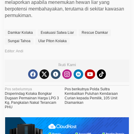
melaporkan apabila menemukan hewan liar yang
berpotensi membahayakan, terutama di sekitar kawasan
permukiman.
Damkar Kolaka
Evakuasi Satwa Liar
Rescue Damkar
Sungai Tahoa
Ular Piton Kolaka
Editor: Andi
Ikuti Kami
N
Pos sebelumnya
Pos berikutnya
Polda Sultra
Disperindag Kolaka Bongkar
Kembalikan Puluhan Kendaraan
a
Dugaan Permainan Harga LPG 3
Curian kepada Pemilik, 105 Unit
Kg, Pangkalan Nakal Terancam
Diamankan
v
PHU
i
g
a