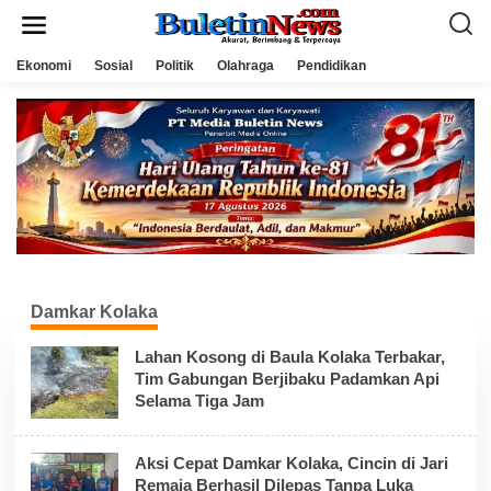
L
e
w
a
Ekonomi
Sosial
Politik
Olahraga
Pendidikan
t
i
k
e
k
o
n
t
e
n
Damkar Kolaka
Lahan Kosong di Baula Kolaka Terbakar,
Tim Gabungan Berjibaku Padamkan Api
Selama Tiga Jam
Aksi Cepat Damkar Kolaka, Cincin di Jari
Remaja Berhasil Dilepas Tanpa Luka