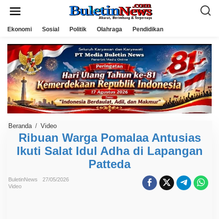
L
e
w
a
Ekonomi
Sosial
Politik
Olahraga
Pendidikan
t
i
k
e
k
o
n
t
e
n
Beranda
/
Video
R
i
Ribuan Warga Pomalaa Antusias
b
Ikuti Salat Idul Adha di Lapangan
u
a
Patteda
n
W
a
BuletinNews
27/05/2026
r
Video
g
a
P
o