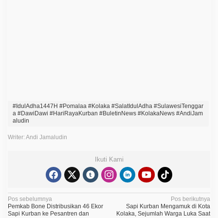
m
a
l
a
a
A
n
t
u
s
i
a
s
I
k
#IdulAdha1447H #Pomalaa #Kolaka #SalatIdulAdha #SulawesiTenggar
u
a #DawiDawi #HariRayaKurban #BuletinNews #KolakaNews #AndiJam
t
aludin
i
S
Writer: Andi Jamaludin
a
l
a
Ikuti Kami
t
I
d
u
l
N
Pos sebelumnya
A
Pos berikutnya
Pemkab Bone Distribusikan 46 Ekor
d
Sapi Kurban Mengamuk di Kota
a
Sapi Kurban ke Pesantren dan
h
Kolaka, Sejumlah Warga Luka Saat