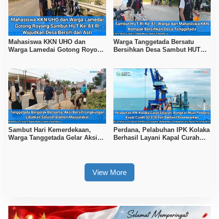
Mahasiswa KKN UHO dan
Warga Tanggetada Bersatu
Warga Lamedai Gotong Royong
Bersihkan Desa Sambut HUT
Sambut HUT Ke-81 RI
Ke-81 RI
Sambut Hari Kemerdekaan,
Perdana, Pelabuhan IPK Kolaka
Warga Tanggetada Gelar Aksi
Berhasil Layani Kapal Curah
Bersih-Bersih Desa
50.820 Ton
View More