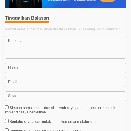
s
i
p
Tinggalkan Balasan
o
Alamat email Anda tidak akan dipublikasikan.
Ruas yang wajib ditandai
*
s
Simpan nama, email, dan situs web saya pada peramban ini untuk
komentar saya berikutnya.
Beritahu saya akan tindak lanjut komentar melalui surel.
Beritahu saya akan tulisan baru melalui surel.