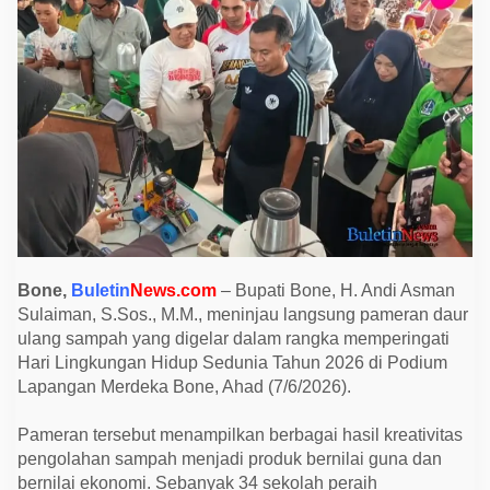
i
y
a
t
a
M
e
r
i
a
h
k
a
n
P
a
m
e
Bone,
Buletin
News.com
– Bupati Bone, H. Andi Asman
r
Sulaiman, S.Sos., M.M., meninjau langsung pameran daur
a
n
ulang sampah yang digelar dalam rangka memperingati
D
Hari Lingkungan Hidup Sedunia Tahun 2026 di Podium
a
u
Lapangan Merdeka Bone, Ahad (7/6/2026).
r
U
l
Pameran tersebut menampilkan berbagai hasil kreativitas
a
pengolahan sampah menjadi produk bernilai guna dan
n
g
bernilai ekonomi. Sebanyak 34 sekolah peraih