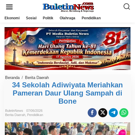
L
e
w
a
Ekonomi
Sosial
Politik
Olahraga
Pendidikan
t
i
k
e
k
o
n
t
e
n
Beranda
/
Berita Daerah
3
4
34 Sekolah Adiwiyata Meriahkan
S
Pameran Daur Ulang Sampah di
e
k
Bone
o
l
a
BuletinNews
07/06/2026
h
Berita Daerah
,
Pendidikan
A
d
i
w