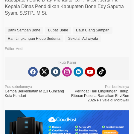
Kepala Dinas Pendidikan Kabupaten Bone Edy Saputra
Syam, S.STP., M.Si.
Bank Sampah Bone
Bupati Bone
Daur Ulang Sampah
Hari Lingkungan Hidup Sedunia
Sekolah Adiwiyata
Editor: Andi
Ikuti Kami
N
Pos sebelumnya
Pos berikutnya
Gempa Berkekuatan M 2,3 Guncang
Peringati Hari Lingkungan Hidup,
a
Kota Kendari
Ribuan Peserta Ramaikan EnviRun
2026 PT Vale di Morowali
v
i
g
a