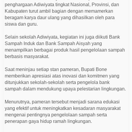
S
penghargaan Adiwiyata tingkat Nasional, Provinsi, dan
a
m
Kabupaten turut ambil bagian dengan memamerkan
p
beragam karya daur ulang yang dihasilkan oleh para
a
siswa dan guru.
h
d
i
Selain sekolah Adiwiyata, kegiatan ini juga diikuti Bank
B
o
Sampah Induk dan Bank Sampah Aisyah yang
n
menampilkan berbagai produk hasil pengelolaan sampah
e
berbasis masyarakat.
Saat meninjau setiap stan pameran, Bupati Bone
memberikan apresiasi atas inovasi dan komitmen yang
ditunjukkan sekolah-sekolah serta pengelola bank
sampah dalam mendukung upaya pelestarian lingkungan.
Menurutnya, pameran tersebut menjadi sarana edukasi
yang efektif untuk meningkatkan kesadaran masyarakat
mengenai pentingnya pengelolaan sampah serta
penerapan gaya hidup ramah lingkungan.