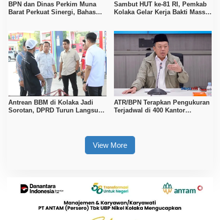
BPN dan Dinas Perkim Muna
Sambut HUT ke-81 RI, Pemkab
Barat Perkuat Sinergi, Bahas
Kolaka Gelar Kerja Bakti Massal
Sertipikasi Tanah hingga
di Seluruh Wilayah
Penataan Permukiman
Antrean BBM di Kolaka Jadi
ATR/BPN Terapkan Pengukuran
Sorotan, DPRD Turun Langsung
Terjadwal di 400 Kantor
ke Depot Pertamina
Pertanahan, Waktu Tunggu
Maksimal Tujuh Hari
View More