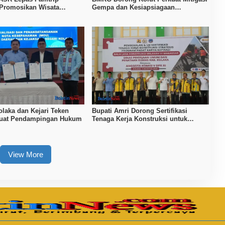
 Promosikan Wisata
Gempa dan Kesiapsiagaan
Kolaka, dan Koltim
Masyarakat
laka dan Kejari Teken
Bupati Amri Dorong Sertifikasi
kuat Pendampingan Hukum
Tenaga Kerja Konstruksi untuk
Tingkatkan Daya Saing SDM Kolaka
View More