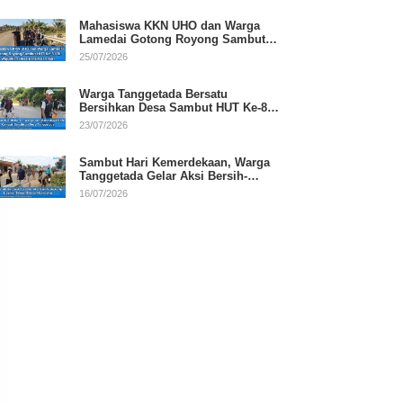
Mahasiswa KKN UHO dan Warga
Lamedai Gotong Royong Sambut
HUT Ke-81 RI
25/07/2026
Warga Tanggetada Bersatu
Bersihkan Desa Sambut HUT Ke-81
RI
23/07/2026
Sambut Hari Kemerdekaan, Warga
Tanggetada Gelar Aksi Bersih-
Bersih Desa
16/07/2026