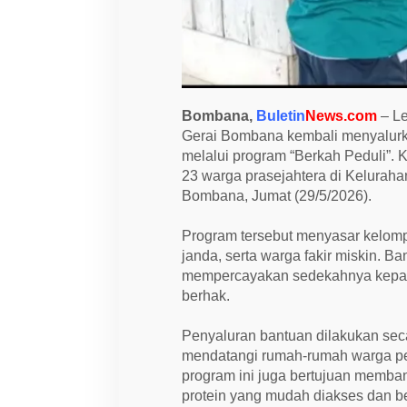
n
t
u
L
a
n
s
i
Bombana,
Buletin
News.com
– Le
a
d
Gerai Bombana kembali menyalurk
a
melalui program “Berkah Peduli”. K
n
23 warga prasejahtera di Kelura
J
a
Bombana, Jumat (29/5/2026).
n
d
a
Program tersebut menyasar kelom
d
janda, serta warga fakir miskin. B
i
P
mempercayakan sedekahnya kepad
o
berhak.
e
a
Penyaluran bantuan dilakukan se
mendatangi rumah-rumah warga pen
program ini juga bertujuan memba
protein yang mudah diakses dan b