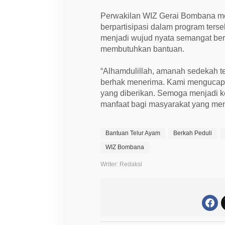
Perwakilan WIZ Gerai Bombana me
berpartisipasi dalam program ters
menjadi wujud nyata semangat be
membutuhkan bantuan.
“Alhamdulillah, amanah sedekah te
berhak menerima. Kami mengucapk
yang diberikan. Semoga menjadi 
manfaat bagi masyarakat yang men
Bantuan Telur Ayam
Berkah Peduli
WIZ Bombana
Writer: Redaksi