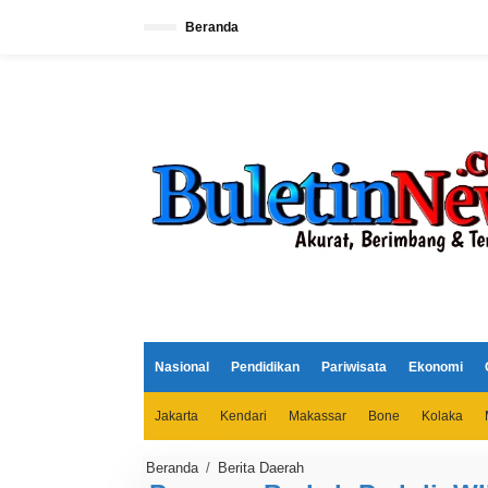
L
e
Beranda
w
a
t
i
k
e
k
o
n
t
e
n
Nasional
Pendidikan
Pariwisata
Ekonomi
Jakarta
Kendari
Makassar
Bone
Kolaka
Beranda
/
Berita Daerah
P
r