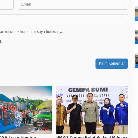
n ini untuk komentar saya berikutnya.
l.
ASR Lepas Famtrip
BMKG Dorong Kolut Perkuat Mitigasi