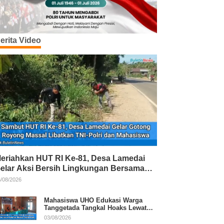
erita Video
eriahkan HUT RI Ke-81, Desa Lamedai
elar Aksi Bersih Lingkungan Bersama
NI-Polri
/08/2026
Mahasiswa UHO Edukasi Warga
Tanggetada Tangkal Hoaks Lewat
Program Literasi
03/08/2026