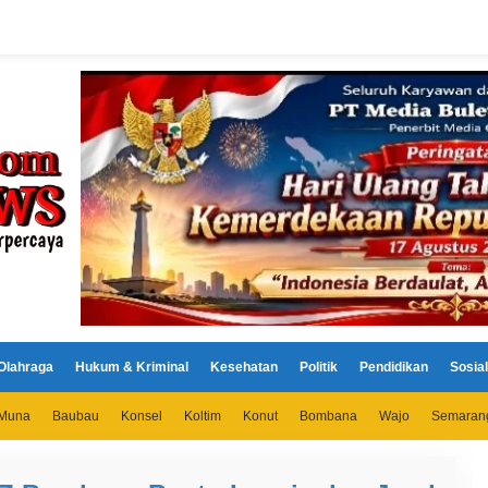
Olahraga
Hukum & Kriminal
Kesehatan
Politik
Pendidikan
Sosial
Muna
Baubau
Konsel
Koltim
Konut
Bombana
Wajo
Semaran