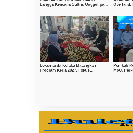
Bangga Kencana Sultra, Unggul pada
Overland,
Pelayanan MOW dan Data Keluarga
Bombana, 
Dekranasda Kolaka Matangkan
Pemkab Ko
Program Kerja 2027, Fokus
MoU, Per
Tingkatkan Daya Saing Kerajinan
Lokal