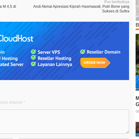
Pos berikutnya
 M 4,5 di
Andi Akmal Apresiasi Kiprah Hasmawati, Putri Bone yang
Sukses di Sultra
B
M
ajib ditandai
*
G
T
06