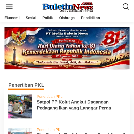
L
e
w
a
Ekonomi
Sosial
Politik
Olahraga
Pendidikan
t
i
k
e
k
o
n
t
e
n
Penertiban PKL
Penertiban PKL
Satpol PP Kolut Angkut Dagangan
Pedagang Ikan yang Langgar Perda
Penertiban PKL