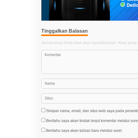
i
p
o
s
Tinggalkan Balasan
Alamat email Anda tidak akan dipublikasikan.
Ruas yang w
Simpan nama, email, dan situs web saya pada peramba
Beritahu saya akan tindak lanjut komentar melalui sure
Beritahu saya akan tulisan baru melalui surel.