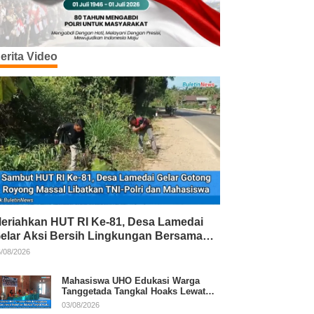
erita Video
eriahkan HUT RI Ke-81, Desa Lamedai
elar Aksi Bersih Lingkungan Bersama
NI-Polri
/08/2026
Mahasiswa UHO Edukasi Warga
Tanggetada Tangkal Hoaks Lewat
Program Literasi
03/08/2026