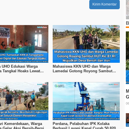
B
 UHO Edukasi Warga
Mahasiswa KKN UHO dan Warga
a Tangkal Hoaks Lewat
Lamedai Gotong Royong Sambut
terasi
HUT Ke-81 RI
M
G
T
06
ri Kemerdekaan, Warga
Perdana, Pelabuhan IPK Kolaka
 Gelar Aksi Bersih-Bersih
Berhasil Layani Kapal Curah 50.820