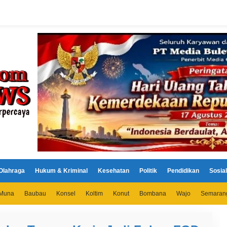
Olahraga
Hukum & Kriminal
Kesehatan
Politik
Pendidikan
Sosial
Muna
Baubau
Konsel
Koltim
Konut
Bombana
Wajo
Semaran