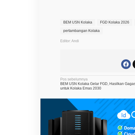
e
r
j
a
J
BEM USN Kolaka
FGD Kolaka 2026
a
pertambangan Kolaka
d
i
F
Editor: Andi
o
k
u
s
F
G
D
B
N
Pos sebelumnya
E
BEM USN Kolaka Gelar FGD, Hasilkan Gagas
M
a
untuk Kolaka Emas 2030
U
S
v
N
i
K
o
g
l
a
a
k
s
a