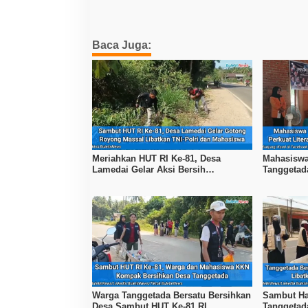
Baca Juga:
Meriahkan HUT RI Ke-81, Desa
Mahasiswa
Lamedai Gelar Aksi Bersih
Tanggetad
Lingkungan Bersama TNI-Polri
Program Li
Warga Tanggetada Bersatu Bersihkan
Sambut Ha
Desa Sambut HUT Ke-81 RI
Tanggetada