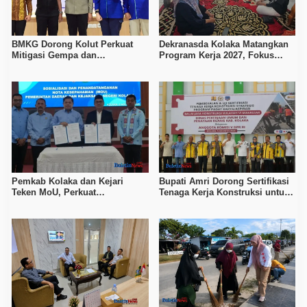
BMKG Dorong Kolut Perkuat
Dekranasda Kolaka Matangkan
Mitigasi Gempa dan
Program Kerja 2027, Fokus
Kesiapsiagaan Masyarakat
Tingkatkan Daya Saing
Kerajinan Lokal
Pemkab Kolaka dan Kejari
Bupati Amri Dorong Sertifikasi
Teken MoU, Perkuat
Tenaga Kerja Konstruksi untuk
Pendampingan Hukum
Tingkatkan Daya Saing SDM
Kolaka