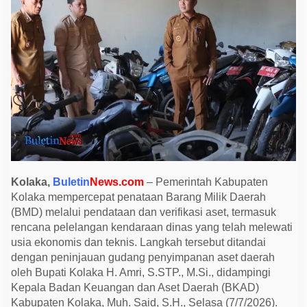
e
r
c
e
p
a
t
P
e
n
a
t
a
a
n
A
s
e
Kolaka,
Buletin
News.com
– Pemerintah Kabupaten
t
Kolaka mempercepat penataan Barang Milik Daerah
,
K
(BMD) melalui pendataan dan verifikasi aset, termasuk
e
rencana pelelangan kendaraan dinas yang telah melewati
n
d
usia ekonomis dan teknis. Langkah tersebut ditandai
a
dengan peninjauan gudang penyimpanan aset daerah
r
a
oleh Bupati Kolaka H. Amri, S.STP., M.Si., didampingi
a
Kepala Badan Keuangan dan Aset Daerah (BKAD)
n
D
Kabupaten Kolaka, Muh. Said, S.H., Selasa (7/7/2026).