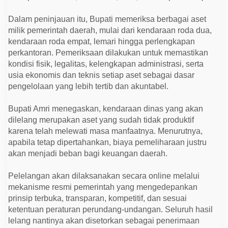
i
n
a
Dalam peninjauan itu, Bupati memeriksa berbagai aset
s
milik pemerintah daerah, mulai dari kendaraan roda dua,
U
kendaraan roda empat, lemari hingga perlengkapan
s
a
perkantoran. Pemeriksaan dilakukan untuk memastikan
n
kondisi fisik, legalitas, kelengkapan administrasi, serta
g
B
usia ekonomis dan teknis setiap aset sebagai dasar
a
pengelolaan yang lebih tertib dan akuntabel.
k
a
l
Bupati Amri menegaskan, kendaraan dinas yang akan
D
i
dilelang merupakan aset yang sudah tidak produktif
l
karena telah melewati masa manfaatnya. Menurutnya,
e
l
apabila tetap dipertahankan, biaya pemeliharaan justru
a
akan menjadi beban bagi keuangan daerah.
n
g
Pelelangan akan dilaksanakan secara online melalui
mekanisme resmi pemerintah yang mengedepankan
prinsip terbuka, transparan, kompetitif, dan sesuai
ketentuan peraturan perundang-undangan. Seluruh hasil
lelang nantinya akan disetorkan sebagai penerimaan