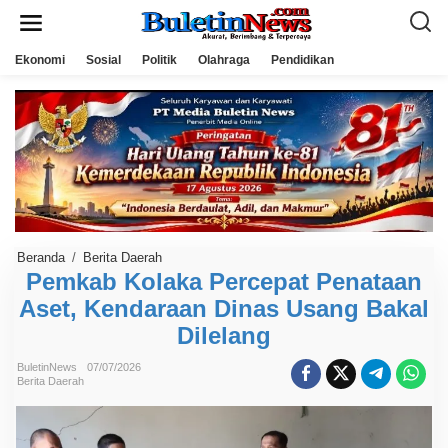
L
e
w
a
Ekonomi
Sosial
Politik
Olahraga
Pendidikan
t
i
k
e
k
o
n
t
e
n
Beranda
/
Berita Daerah
P
e
Pemkab Kolaka Percepat Penataan
m
Aset, Kendaraan Dinas Usang Bakal
k
a
Dilelang
b
K
o
BuletinNews
07/07/2026
l
Berita Daerah
a
k
a
P