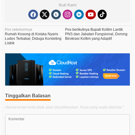
Ikuti Kami
N
Pos sebelumnya
Pos berikutnya
Bupati Koltim Lantik
Rumah Kosong di Kolaka Nyaris
PNS dan Jabatan Fungsional, Dorong
a
Ludes Terbakar, Diduga Korsleting
Birokrasi Koltim yang Adaptif
Listrik
v
i
g
a
s
i
p
Tinggalkan Balasan
o
Alamat email Anda tidak akan dipublikasikan.
Ruas yang wajib ditandai
*
s