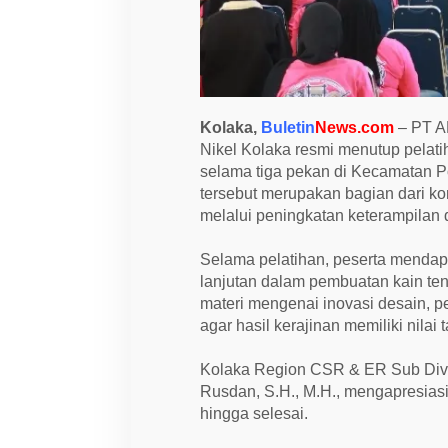
w
a
t
P
e
l
a
t
Kolaka,
Buletin
News.com
– PT A
i
h
Nikel Kolaka resmi menutup pelatih
a
selama tiga pekan di Kecamatan P
n
tersebut merupakan bagian dari 
T
e
melalui peningkatan keterampilan 
n
u
n
Selama pelatihan, peserta mendapa
d
lanjutan dalam pembuatan kain tenun
a
n
materi mengenai inovasi desain, p
T
agar hasil kerajinan memiliki nila
a
l
i
Kolaka Region CSR & ER Sub Di
R
a
Rusdan, S.H., M.H., mengapresiasi
j
hingga selesai.
u
t