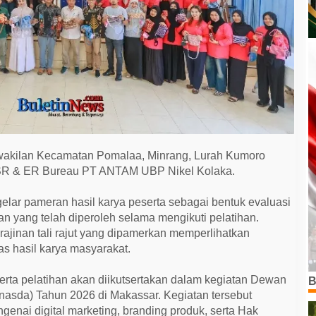
erwakilan Kecamatan Pomalaa, Minrang, Lurah Kumoro
 CSR & ER Bureau PT ANTAM UBP Nikel Kolaka.
elar pameran hasil karya peserta sebagai bentuk evaluasi
n yang telah diperoleh selama mengikuti pelatihan.
ajinan tali rajut yang dipamerkan memperlihatkan
tas hasil karya masyarakat.
serta pelatihan akan diikutsertakan dalam kegiatan Dewan
B
nasda) Tahun 2026 di Makassar. Kegiatan tersebut
genai digital marketing, branding produk, serta Hak