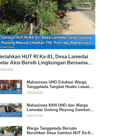
eriahkan HUT RI Ke-81, Desa Lamedai
elar Aksi Bersih Lingkungan Bersama
NI-Polri
/08/2026
Mahasiswa UHO Edukasi Warga
Tanggetada Tangkal Hoaks Lewat
Program Literasi
03/08/2026
Mahasiswa KKN UHO dan Warga
Lamedai Gotong Royong Sambut
HUT Ke-81 RI
25/07/2026
Warga Tanggetada Bersatu
Bersihkan Desa Sambut HUT Ke-81