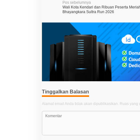
N
Pos sebelumnya
Wali Kota Kendari dan Ribuan Peserta Meria
a
Bhayangkara Sultra Run 2026
v
i
g
a
s
i
p
o
s
Tinggalkan Balasan
Alamat email Anda tidak akan dipublikasikan.
Ruas yang w