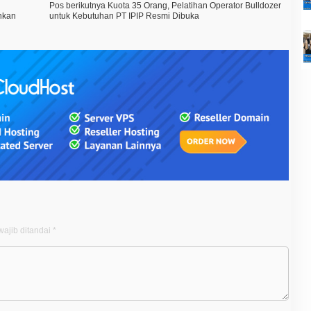
Pos berikutnya
Kuota 35 Orang, Pelatihan Operator Bulldozer
hkan
untuk Kebutuhan PT IPIP Resmi Dibuka
ajib ditandai
*