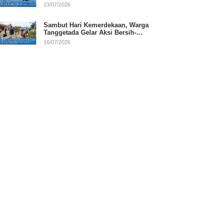
RI
23/07/2026
Sambut Hari Kemerdekaan, Warga
Tanggetada Gelar Aksi Bersih-
Bersih Desa
16/07/2026