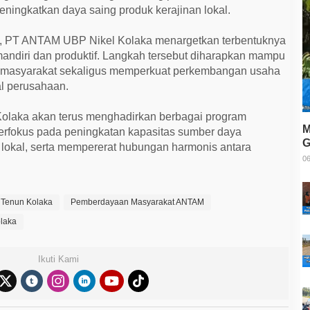
eningkatkan daya saing produk kerajinan lokal.
i, PT ANTAM UBP Nikel Kolaka menargetkan terbentuknya
andiri dan produktif. Langkah tersebut diharapkan mampu
masyarakat sekaligus memperkuat perkembangan usaha
al perusahaan.
laka akan terus menghadirkan berbagai program
M
rfokus pada peningkatan kapasitas sumber daya
G
okal, serta mempererat hubungan harmonis antara
T
06
 Tenun Kolaka
Pemberdayaan Masyarakat ANTAM
laka
Ikuti Kami