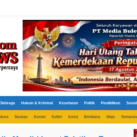
Olahraga
Hukum & Kriminal
Kesehatan
Politik
Pendidikan
Sosial
Muna
Baubau
Konsel
Koltim
Konut
Bombana
Wajo
Semaran