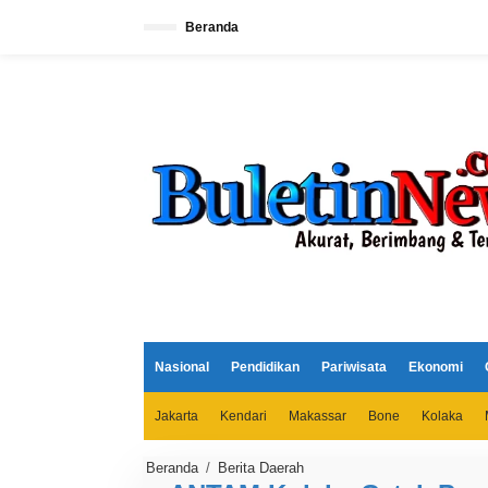
L
e
Beranda
w
a
t
i
k
e
k
o
n
t
e
n
Nasional
Pendidikan
Pariwisata
Ekonomi
Jakarta
Kendari
Makassar
Bone
Kolaka
Beranda
/
Berita Daerah
A
N