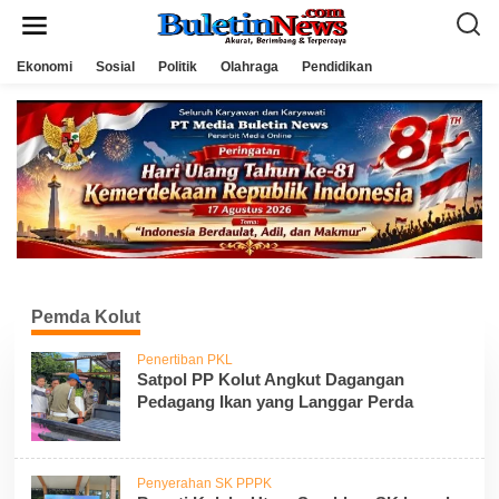
L
e
w
a
Ekonomi
Sosial
Politik
Olahraga
Pendidikan
t
i
k
e
k
o
n
t
e
n
Pemda Kolut
Penertiban PKL
Satpol PP Kolut Angkut Dagangan
Pedagang Ikan yang Langgar Perda
Penyerahan SK PPPK