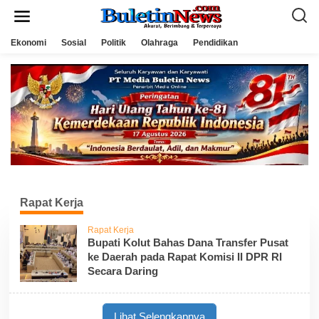
L
e
w
a
Ekonomi
Sosial
Politik
Olahraga
Pendidikan
t
i
k
e
k
o
n
t
e
n
Rapat Kerja
Rapat Kerja
Bupati Kolut Bahas Dana Transfer Pusat
ke Daerah pada Rapat Komisi II DPR RI
Secara Daring
Lihat Selengkapnya