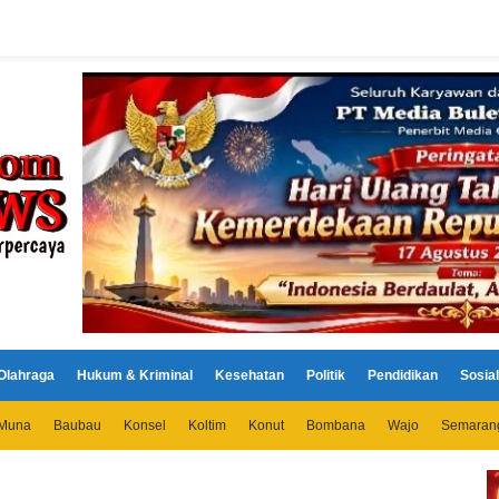
Olahraga
Hukum & Kriminal
Kesehatan
Politik
Pendidikan
Sosial
Muna
Baubau
Konsel
Koltim
Konut
Bombana
Wajo
Semaran