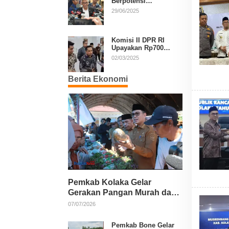
Berpotensi
Diperpanjang, Aria
29/06/2025
Bima Soroti Implikasi
Ketatanegaraan
Komisi II DPR RI
Upayakan Rp700
Miliar dari APBN
02/03/2025
untuk PSU di 24
Daerah Pasca
Berita Ekonomi
Putusan MK
Pemkab Kolaka Gelar
Gerakan Pangan Murah dan
Salurkan Pupuk Organik
07/07/2026
Pemkab Bone Gelar