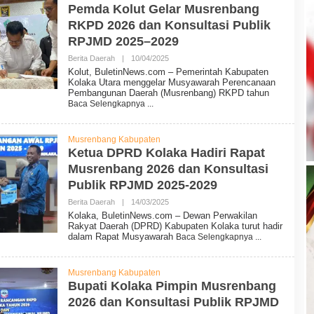
I
Pemda Kolut Gelar Musrenbang
N
RKPD 2026 dan Konsultasi Publik
N
E
RPJMD 2025–2029
W
S
Berita Daerah
|
10/04/2025
O
L
Kolut, BuletinNews.com – Pemerintah Kabupaten
E
Kolaka Utara menggelar Musyawarah Perencanaan
H
Pembangunan Daerah (Musrenbang) RKPD tahun
B
Baca Selengkapnya
U
L
E
T
Musrenbang Kabupaten
I
Ketua DPRD Kolaka Hadiri Rapat
N
Musrenbang 2026 dan Konsultasi
N
E
Publik RPJMD 2025-2029
W
S
Berita Daerah
|
14/03/2025
O
L
Kolaka, BuletinNews.com – Dewan Perwakilan
E
Rakyat Daerah (DPRD) Kabupaten Kolaka turut hadir
H
dalam Rapat Musyawarah
Baca Selengkapnya
B
U
L
E
Musrenbang Kabupaten
T
Bupati Kolaka Pimpin Musrenbang
I
2026 dan Konsultasi Publik RPJMD
N
N