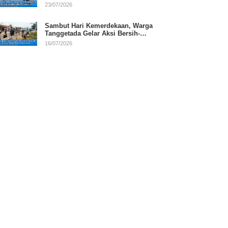
RI
23/07/2026
Sambut Hari Kemerdekaan, Warga
Tanggetada Gelar Aksi Bersih-
Bersih Desa
16/07/2026