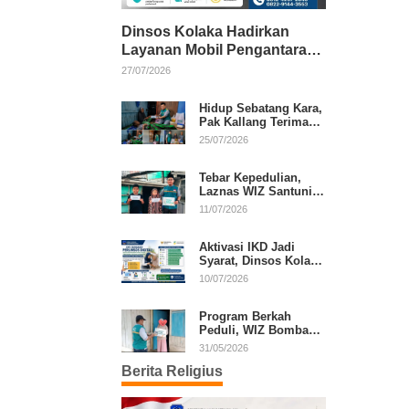
Dinsos Kolaka Hadirkan
Layanan Mobil Pengantaran
Gratis bagi Pasien Penerima
27/07/2026
Manfaat Desil 1–5
Hidup Sebatang Kara,
Pak Kallang Terima
Bantuan dari Laznas
25/07/2026
WIZ Kolaka
Tebar Kepedulian,
Laznas WIZ Santuni
Anak Yatim dan
11/07/2026
Dhuafa di Kecamatan
Latambaga
Aktivasi IKD Jadi
Syarat, Dinsos Kolaka
Sosialisasikan
10/07/2026
Pendaftaran Perlinsos
Digital
Program Berkah
Peduli, WIZ Bombana
Bantu Lansia dan
31/05/2026
Janda di Poea
Berita Religius