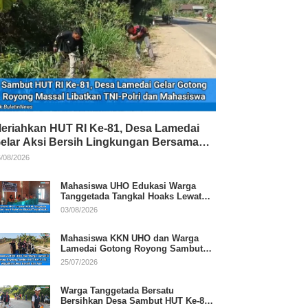
eriahkan HUT RI Ke-81, Desa Lamedai
elar Aksi Bersih Lingkungan Bersama
NI-Polri
/08/2026
Mahasiswa UHO Edukasi Warga
Tanggetada Tangkal Hoaks Lewat
Program Literasi
03/08/2026
Mahasiswa KKN UHO dan Warga
Lamedai Gotong Royong Sambut
HUT Ke-81 RI
25/07/2026
Warga Tanggetada Bersatu
Bersihkan Desa Sambut HUT Ke-81