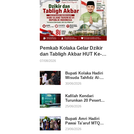
Pemkab Kolaka Gelar Dzikir
dan Tabligh Akbar HUT Ke-
81 RI, Hadirkan Dai Nasional
07/08/2026
Bupati Kolaka Hadiri
Wisuda Tahfidz Al-
Qur’an, Komitmen
30/06/2026
Dukung Pendidikan
Keagamaan
Kafilah Kendari
Turunkan 20 Peserta
pada Hari Pertama
25/06/2026
MTQ Sultra 2026 di
Konawe
Bupati Amri Hadiri
Pawai Ta’aruf MTQ
XXXI Sultra, Beri
23/06/2026
Dukungan untuk