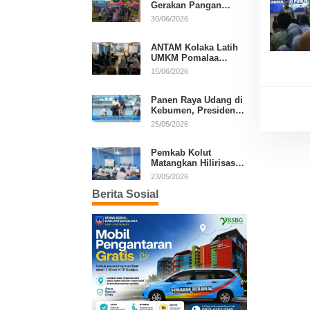
Gerakan Pangan
Murah, Warga Serbu
30/06/2026
Komoditas Harga
Terjangkau
ANTAM Kolaka Latih
UMKM Pomalaa
Kembangkan Produk
15/06/2026
Lokal Berdaya Saing
Panen Raya Udang di
Kebumen, Presiden
Prabowo Tekankan
25/05/2026
Ekonomi Produktif
Pemkab Kolut
Matangkan Hilirisasi
Kakao dan Kelapa,
23/05/2026
Investor Lirik Potensi
Berita Sosial
Daerah