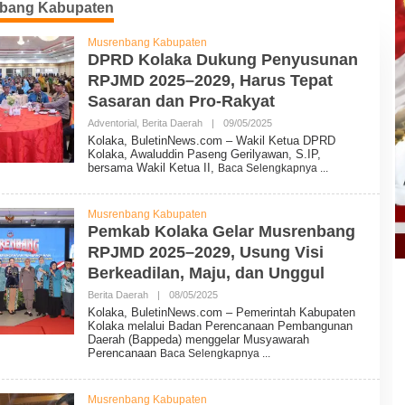
bang Kabupaten
Musrenbang Kabupaten
DPRD Kolaka Dukung Penyusunan
RPJMD 2025–2029, Harus Tepat
Sasaran dan Pro-Rakyat
Adventorial
,
Berita Daerah
|
09/05/2025
O
L
Kolaka, BuletinNews.com – Wakil Ketua DPRD
E
Kolaka, Awaluddin Paseng Gerilyawan, S.IP,
H
bersama Wakil Ketua II,
Baca Selengkapnya
B
U
L
E
Musrenbang Kabupaten
T
Pemkab Kolaka Gelar Musrenbang
I
RPJMD 2025–2029, Usung Visi
N
N
Berkeadilan, Maju, dan Unggul
E
W
Berita Daerah
|
08/05/2025
O
S
L
Kolaka, BuletinNews.com – Pemerintah Kabupaten
E
Kolaka melalui Badan Perencanaan Pembangunan
H
Daerah (Bappeda) menggelar Musyawarah
B
Perencanaan
Baca Selengkapnya
U
L
E
T
Musrenbang Kabupaten