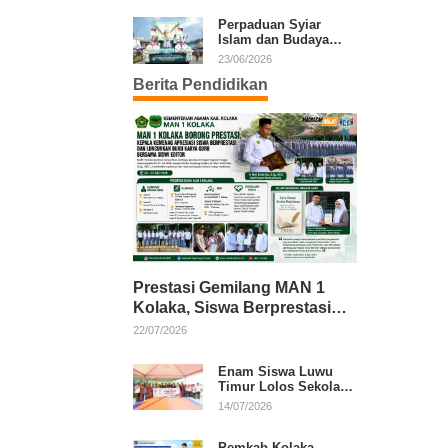
Kafilah Kolaka
Perpaduan Syiar
Islam dan Budaya
Warnai Pawai Ta’aruf
23/06/2026
MTQ XXXI Sultra
Berita Pendidikan
Prestasi Gemilang MAN 1
Kolaka, Siswa Berprestasi
dan Guru Berkarya Raih
22/07/2026
Apresiasi
Enam Siswa Luwu
Timur Lolos Sekolah
Rakyat, Bupati: Jaga
14/07/2026
Nama Baik Daerah
Pemkab Kolaka