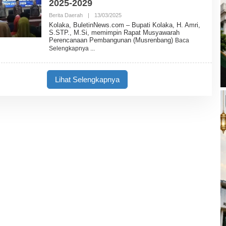
2025-2029
E
W
Berita Daerah
|
13/03/2025
O
S
L
Kolaka, BuletinNews.com – Bupati Kolaka, H. Amri,
E
S.STP., M.Si, memimpin Rapat Musyawarah
H
Perencanaan Pembangunan (Musrenbang)
Baca
B
Selengkapnya
U
L
E
T
Lihat Selengkapnya
I
N
N
E
W
S