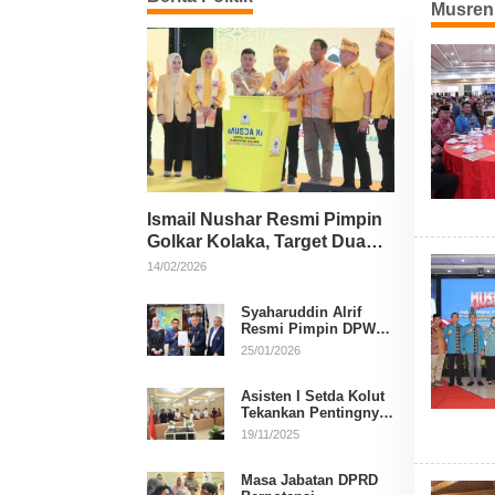
Musren
Ismail Nushar Resmi Pimpin
Golkar Kolaka, Target Dua
Kursi per Dapil
14/02/2026
Syaharuddin Alrif
Resmi Pimpin DPW
NasDem Sulsel
25/01/2026
Asisten I Setda Kolut
Tekankan Pentingnya
Pendidikan Politik
19/11/2025
untuk Perkuat
Demokrasi
Masa Jabatan DPRD