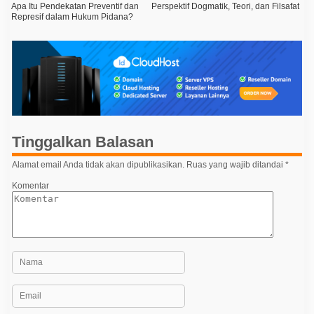
Apa Itu Pendekatan Preventif dan
Perspektif Dogmatik, Teori, dan Filsafat
a
Represif dalam Hukum Pidana?
v
i
g
a
s
i
Tinggalkan Balasan
p
o
Alamat email Anda tidak akan dipublikasikan.
Ruas yang wajib ditandai
*
s
Komentar