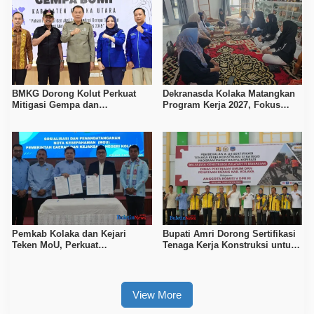
BMKG Dorong Kolut Perkuat
Dekranasda Kolaka Matangkan
Mitigasi Gempa dan
Program Kerja 2027, Fokus
Kesiapsiagaan Masyarakat
Tingkatkan Daya Saing
Kerajinan Lokal
Pemkab Kolaka dan Kejari
Bupati Amri Dorong Sertifikasi
Teken MoU, Perkuat
Tenaga Kerja Konstruksi untuk
Pendampingan Hukum
Tingkatkan Daya Saing SDM
Kolaka
View More