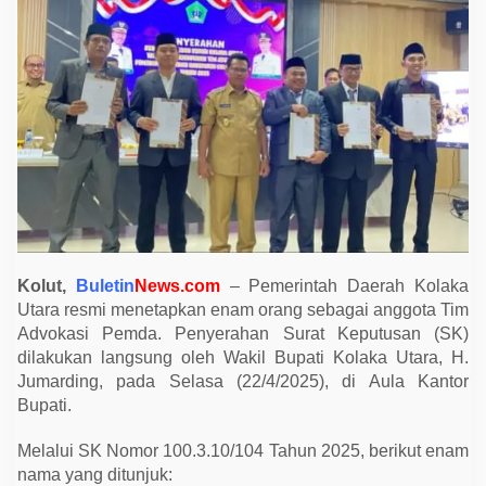
a
h
k
a
n
S
K
k
e
p
a
d
a
A
d
v
o
k
Kolut,
Buletin
News.com
– Pemerintah Daerah Kolaka
a
Utara resmi menetapkan enam orang sebagai anggota Tim
t
P
Advokasi Pemda. Penyerahan Surat Keputusan (SK)
e
dilakukan langsung oleh Wakil Bupati Kolaka Utara, H.
m
d
Jumarding, pada Selasa (22/4/2025), di Aula Kantor
a
Bupati.
,
I
n
Melalui SK Nomor 100.3.10/104 Tahun 2025, berikut enam
i
nama yang ditunjuk:
D