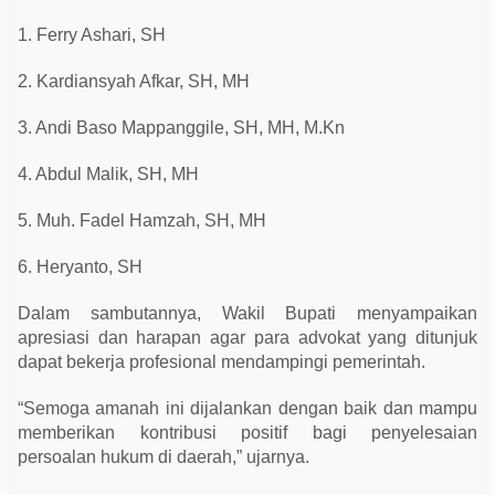
a
f
1. Ferry Ashari, SH
t
a
r
2. Kardiansyah Afkar, SH, MH
N
a
m
3. Andi Baso Mappanggile, SH, MH, M.Kn
a
n
y
4. Abdul Malik, SH, MH
a
5. Muh. Fadel Hamzah, SH, MH
6. Heryanto, SH
Dalam sambutannya, Wakil Bupati menyampaikan
apresiasi dan harapan agar para advokat yang ditunjuk
dapat bekerja profesional mendampingi pemerintah.
“Semoga amanah ini dijalankan dengan baik dan mampu
memberikan kontribusi positif bagi penyelesaian
persoalan hukum di daerah,” ujarnya.