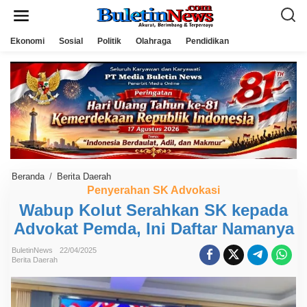
L
e
w
a
Ekonomi
Sosial
Politik
Olahraga
Pendidikan
t
i
k
e
k
o
n
t
e
n
Beranda
/
Berita Daerah
W
a
Penyerahan SK Advokasi
b
Wabup Kolut Serahkan SK kepada
u
p
Advokat Pemda, Ini Daftar Namanya
K
o
l
BuletinNews
22/04/2025
u
Berita Daerah
t
S
e
r