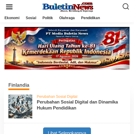
L
e
w
a
Ekonomi
Sosial
Politik
Olahraga
Pendidikan
t
i
k
e
k
o
n
t
e
n
Finlandia
Perubahan Sosial Digital
Perubahan Sosial Digital dan Dinamika
Hukum Pendidikan
Lihat Selengkapnya