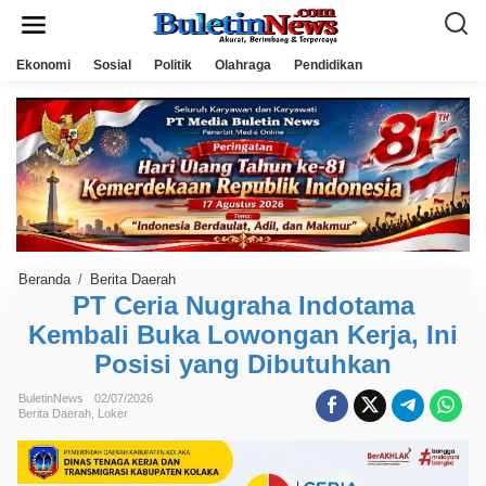
L
e
w
a
Ekonomi
Sosial
Politik
Olahraga
Pendidikan
t
i
k
e
k
o
n
t
e
n
Beranda
/
Berita Daerah
P
T
PT Ceria Nugraha Indotama
C
Kembali Buka Lowongan Kerja, Ini
e
r
Posisi yang Dibutuhkan
i
a
N
BuletinNews
02/07/2026
u
Berita Daerah
,
Loker
g
r
a
h