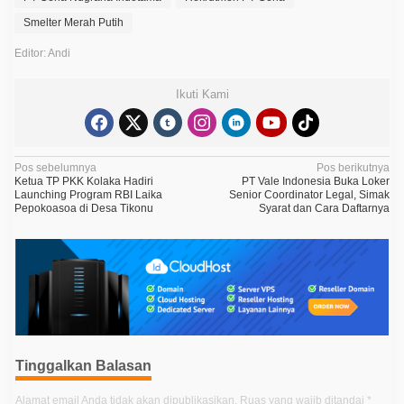
Smelter Merah Putih
Editor: Andi
Ikuti Kami
N
Pos sebelumnya
Pos berikutnya
Ketua TP PKK Kolaka Hadiri
PT Vale Indonesia Buka Loker
a
Launching Program RBI Laika
Senior Coordinator Legal, Simak
Pepokoasoa di Desa Tikonu
Syarat dan Cara Daftarnya
v
i
g
a
s
i
p
Tinggalkan Balasan
o
Alamat email Anda tidak akan dipublikasikan.
Ruas yang wajib ditandai
*