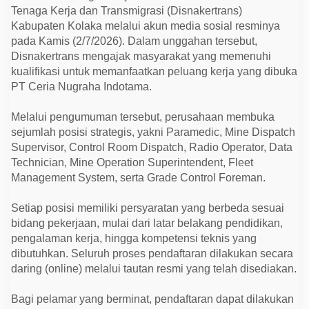
r
Tenaga Kerja dan Transmigrasi (Disnakertrans)
j
a
Kabupaten Kolaka melalui akun media sosial resminya
,
pada Kamis (2/7/2026). Dalam unggahan tersebut,
I
Disnakertrans mengajak masyarakat yang memenuhi
n
i
kualifikasi untuk memanfaatkan peluang kerja yang dibuka
P
PT Ceria Nugraha Indotama.
o
s
i
Melalui pengumuman tersebut, perusahaan membuka
s
i
sejumlah posisi strategis, yakni Paramedic, Mine Dispatch
y
Supervisor, Control Room Dispatch, Radio Operator, Data
a
n
Technician, Mine Operation Superintendent, Fleet
g
Management System, serta Grade Control Foreman.
D
i
b
Setiap posisi memiliki persyaratan yang berbeda sesuai
u
t
bidang pekerjaan, mulai dari latar belakang pendidikan,
u
pengalaman kerja, hingga kompetensi teknis yang
h
k
dibutuhkan. Seluruh proses pendaftaran dilakukan secara
a
daring (online) melalui tautan resmi yang telah disediakan.
n
Bagi pelamar yang berminat, pendaftaran dapat dilakukan