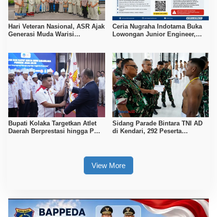
Hari Veteran Nasional, ASR Ajak
Ceria Nugraha Indotama Buka
Generasi Muda Warisi
Lowongan Junior Engineer,
Semangat Perjuangan
Penempatan di Kolaka
Bupati Kolaka Targetkan Atlet
Sidang Parade Bintara TNI AD
Daerah Berprestasi hingga PON
di Kendari, 292 Peserta
dan Internasional
Diingatkan Waspada Janji
Kelulusan Berbayar
View More