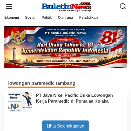
L
e
w
a
Ekonomi
Sosial
Politik
Olahraga
Pendidikan
t
i
k
e
k
o
n
t
e
n
lowongan paramedic tambang
PT Jaya Nikel Pacific Buka Lowongan
Kerja Paramedic di Pomalaa Kolaka
Lihat Selengkapnya