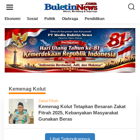
L
e
w
a
Ekonomi
Sosial
Politik
Olahraga
Pendidikan
t
i
k
e
k
o
n
t
e
n
Kemenag Kolut
Zakat Fitrah
Kemenag Kolut Tetapkan Besaran Zakat
Fitrah 2025, Kebanyakan Masyarakat
Gunakan Beras
Lihat Selengkapnya