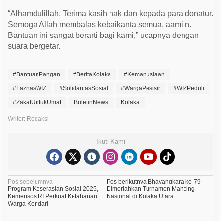
“Alhamdulillah. Terima kasih nak dan kepada para donatur.
Semoga Allah membalas kebaikanta semua, aamiin.
Bantuan ini sangat berarti bagi kami,” ucapnya dengan
suara bergetar.
#BantuanPangan
#BeritaKolaka
#Kemanusiaan
#LaznasWIZ
#SolidaritasSosial
#WargaPesisir
#WIZPeduli
#ZakatUntukUmat
BuletinNews
Kolaka
Writer: Redaksi
Ikuti Kami
N
Pos sebelumnya
Pos berikutnya
Bhayangkara ke-79
Program Keserasian Sosial 2025,
Dimeriahkan Turnamen Mancing
a
Kemensos RI Perkuat Ketahanan
Nasional di Kolaka Utara
Warga Kendari
v