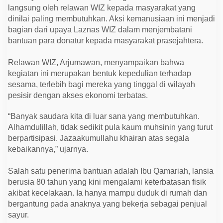
a
langsung oleh relawan WIZ kepada masyarakat yang
n
g
dinilai paling membutuhkan. Aksi kemanusiaan ini menjadi
a
bagian dari upaya Laznas WIZ dalam menjembatani
n
bantuan para donatur kepada masyarakat prasejahtera.
d
i
T
Relawan WIZ, Arjumawan, menyampaikan bahwa
i
g
kegiatan ini merupakan bentuk kepedulian terhadap
a
sesama, terlebih bagi mereka yang tinggal di wilayah
K
e
pesisir dengan akses ekonomi terbatas.
l
u
r
“Banyak saudara kita di luar sana yang membutuhkan.
a
Alhamdulillah, tidak sedikit pula kaum muhsinin yang turut
h
a
berpartisipasi. Jazaakumullahu khairan atas segala
n
kebaikannya,” ujarnya.
K
o
l
Salah satu penerima bantuan adalah Ibu Qamariah, lansia
a
berusia 80 tahun yang kini mengalami keterbatasan fisik
k
a
akibat kecelakaan. Ia hanya mampu duduk di rumah dan
bergantung pada anaknya yang bekerja sebagai penjual
sayur.