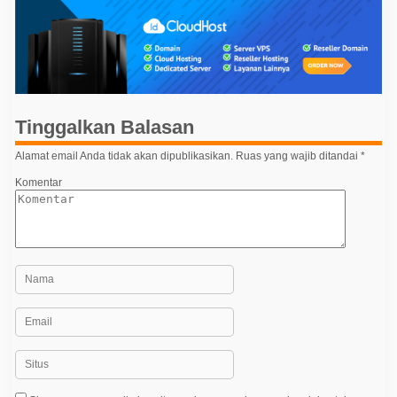
i
g
a
s
i
p
Tinggalkan Balasan
o
Alamat email Anda tidak akan dipublikasikan.
Ruas yang wajib ditandai
*
s
Komentar