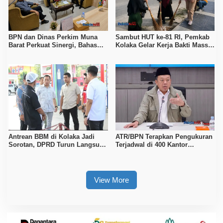
BPN dan Dinas Perkim Muna
Sambut HUT ke-81 RI, Pemkab
Barat Perkuat Sinergi, Bahas
Kolaka Gelar Kerja Bakti Massal
Sertipikasi Tanah hingga
di Seluruh Wilayah
Penataan Permukiman
Antrean BBM di Kolaka Jadi
ATR/BPN Terapkan Pengukuran
Sorotan, DPRD Turun Langsung
Terjadwal di 400 Kantor
ke Depot Pertamina
Pertanahan, Waktu Tunggu
Maksimal Tujuh Hari
View More