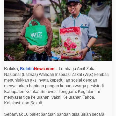
s
i
s
i
r
,
W
I
Z
S
a
l
u
r
k
a
n
P
Kolaka,
Buletin
News.com
– Lembaga Amil Zakat
a
Nasional (Laznas) Wahdah Inspirasi Zakat (WIZ) kembali
k
e
menunjukkan aksi nyata kepedulian sosial dengan
t
menyalurkan bantuan pangan kepada warga pesisir di
B
a
Kabupaten Kolaka, Sulawesi Tenggara. Kegiatan ini
n
menyasar tiga kelurahan, yakni Kelurahan Tahoa,
t
u
Kolakasi, dan Sakuli.
a
n
P
Sebanyak 10 paket bantuan pangan disalurkan secara