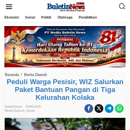
L
e
w
a
Ekonomi
Sosial
Politik
Olahraga
Pendidikan
t
i
k
e
k
o
n
t
e
n
Beranda
/
Berita Daerah
P
e
Peduli Warga Pesisir, WIZ Salurkan
d
Paket Bantuan Pangan di Tiga
u
l
Kelurahan Kolaka
i
W
a
BuletinNews
29/06/2025
r
Berita Daerah
,
Sosial
g
a
P
e