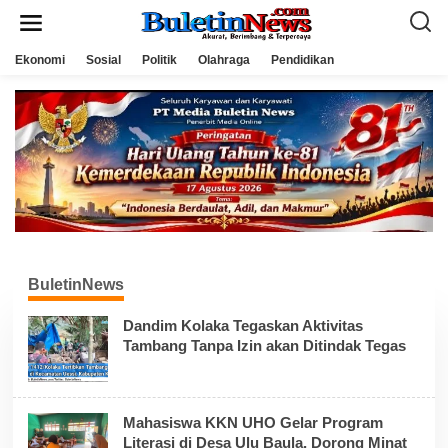
L
e
w
a
Ekonomi
Sosial
Politik
Olahraga
Pendidikan
t
i
k
e
k
o
n
t
e
n
BuletinNews
Dandim Kolaka Tegaskan Aktivitas
Tambang Tanpa Izin akan Ditindak Tegas
Mahasiswa KKN UHO Gelar Program
Literasi di Desa Ulu Baula, Dorong Minat