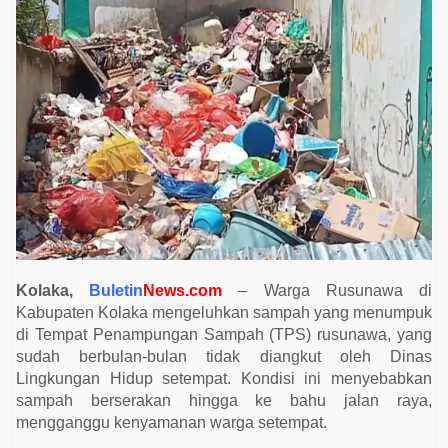
K
o
l
a
k
a
K
e
l
u
h
k
a
n
S
a
m
p
a
h
Kolaka,
Buletin
News.com
– Warga Rusunawa di
M
Kabupaten Kolaka mengeluhkan sampah yang menumpuk
e
di Tempat Penampungan Sampah (TPS) rusunawa, yang
n
u
sudah berbulan-bulan tidak diangkut oleh Dinas
m
Lingkungan Hidup setempat. Kondisi ini menyebabkan
p
u
sampah berserakan hingga ke bahu jalan raya,
k
mengganggu kenyamanan warga setempat.
,
D