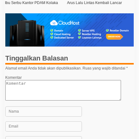
a
Ibu Serbu Kantor PDAM Kolaka
Arus Lalu Lintas Kembali Lancar
v
i
g
a
s
i
Tinggalkan Balasan
p
o
Alamat email Anda tidak akan dipublikasikan.
Ruas yang wajib ditandai
*
s
Komentar