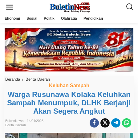
L
e
w
a
Ekonomi
Sosial
Politik
Olahraga
Pendidikan
t
i
k
e
k
o
n
t
e
n
Beranda
/
Berita Daerah
W
a
Keluhan Sampah
r
Warga Rusunawa Kolaka Keluhkan
g
a
Sampah Menumpuk, DLHK Berjanji
R
u
Akan Segera Angkut
s
u
n
BuletinNews
14/04/2025
Berita Daerah
a
w
a