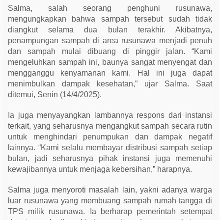
L
Salma, salah seorang penghuni rusunawa,
H
K
mengungkapkan bahwa sampah tersebut sudah tidak
B
diangkut selama dua bulan terakhir. Akibatnya,
e
r
penampungan sampah di area rusunawa menjadi penuh
j
dan sampah mulai dibuang di pinggir jalan. “Kami
a
mengeluhkan sampah ini, baunya sangat menyengat dan
n
j
mengganggu kenyamanan kami. Hal ini juga dapat
i
menimbulkan dampak kesehatan,” ujar Salma. Saat
A
k
ditemui, Senin (14/4/2025).
a
n
S
Ia juga menyayangkan lambannya respons dari instansi
e
terkait, yang seharusnya mengangkut sampah secara rutin
g
e
untuk menghindari penumpukan dan dampak negatif
r
lainnya. “Kami selalu membayar distribusi sampah setiap
a
A
bulan, jadi seharusnya pihak instansi juga memenuhi
n
kewajibannya untuk menjaga kebersihan,” harapnya.
g
k
u
Salma juga menyoroti masalah lain, yakni adanya warga
t
luar rusunawa yang membuang sampah rumah tangga di
TPS milik rusunawa. Ia berharap pemerintah setempat