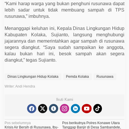
“Kami harap warga yang bukan penghuni rusunawa dapat
lebih sadar untuk tidak membuang sampah di TPS
rusunawa,” imbuhnya.
Menanggapi keluhan ini, Kepala Dinas Lingkungan Hidup
Kabupaten Kolaka, Sujianto, langsung menghubungi
jajarannya dan memerintahkan agar sampah di rusunawa
segera diangkut. “Saya sudah sampaikan ke anggota,
kalau bukan hari ini, besok sampah akan segera
diangkut,” tegas Sujianto.
Dinas Lingkungan Hidup Kolaka
Pemda Kolaka
Rusunawa
Writer: Andi Hendra
Ikuti Kami
N
Pos sebelumnya
Pos berikutnya
Polres Konawe Utara
Krisis Air Bersih di Rusunawa, Ibu-
Tanggap Banjir di Desa Sambandete,