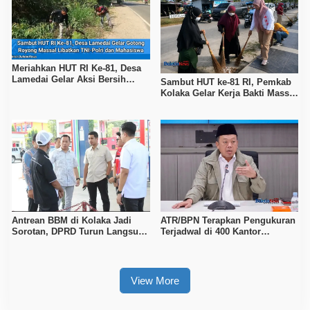
Meriahkan HUT RI Ke-81, Desa
Lamedai Gelar Aksi Bersih
Sambut HUT ke-81 RI, Pemkab
Lingkungan Bersama TNI-Polri
Kolaka Gelar Kerja Bakti Massal
di Seluruh Wilayah
Antrean BBM di Kolaka Jadi
ATR/BPN Terapkan Pengukuran
Sorotan, DPRD Turun Langsung
Terjadwal di 400 Kantor
ke Depot Pertamina
Pertanahan, Waktu Tunggu
Maksimal Tujuh Hari
View More