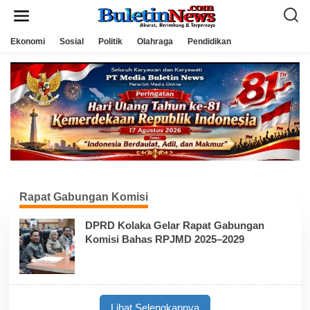
L
e
w
a
Ekonomi
Sosial
Politik
Olahraga
Pendidikan
t
i
k
e
k
o
n
t
e
n
Rapat Gabungan Komisi
DPRD Kolaka Gelar Rapat Gabungan
Komisi Bahas RPJMD 2025–2029
Lihat Selengkapnya