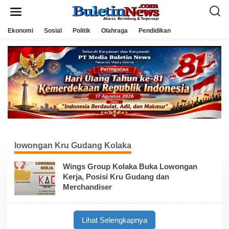
L
e
w
a
Ekonomi
Sosial
Politik
Olahraga
Pendidikan
t
i
k
e
k
o
n
t
e
n
lowongan Kru Gudang Kolaka
Wings Group Kolaka Buka Lowongan
Kerja, Posisi Kru Gudang dan
Merchandiser
Lihat Selengkapnya