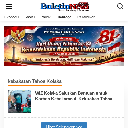
L
e
w
a
Ekonomi
Sosial
Politik
Olahraga
Pendidikan
t
i
k
e
k
o
n
t
e
n
kebakaran Tahoa Kolaka
WIZ Kolaka Salurkan Bantuan untuk
Korban Kebakaran di Kelurahan Tahoa
Lihat Selengkapnya