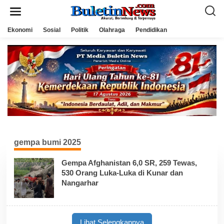
L
e
w
a
Ekonomi
Sosial
Politik
Olahraga
Pendidikan
t
i
k
e
k
o
n
t
e
n
gempa bumi 2025
Gempa Afghanistan 6,0 SR, 259 Tewas,
530 Orang Luka-Luka di Kunar dan
Nangarhar
Lihat Selengkapnya