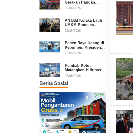
Gerakan Pangan
Murah, Warga Serbu
30/06/2026
Komoditas Harga
Terjangkau
ANTAM Kolaka Latih
UMKM Pomalaa
Kembangkan Produk
15/06/2026
Lokal Berdaya Saing
Panen Raya Udang di
Kebumen, Presiden
Prabowo Tekankan
25/05/2026
Ekonomi Produktif
Pemkab Kolut
Matangkan Hilirisasi
Kakao dan Kelapa,
23/05/2026
Investor Lirik Potensi
Berita Sosial
Daerah