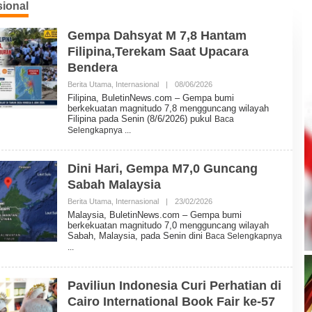
sional
Gempa Dahsyat M 7,8 Hantam
Filipina,Terekam Saat Upacara
Bendera
Berita Utama
,
Internasional
|
08/06/2026
O
L
Filipina, BuletinNews.com – Gempa bumi
E
berkekuatan magnitudo 7,8 mengguncang wilayah
H
Filipina pada Senin (8/6/2026) pukul
Baca
B
Selengkapnya
U
L
E
T
Dini Hari, Gempa M7,0 Guncang
I
Sabah Malaysia
N
N
Berita Utama
,
Internasional
|
23/02/2026
E
O
W
L
Malaysia, BuletinNews.com – Gempa bumi
S
E
berkekuatan magnitudo 7,0 mengguncang wilayah
H
Sabah, Malaysia, pada Senin dini
Baca Selengkapnya
B
U
L
E
T
Paviliun Indonesia Curi Perhatian di
I
Cairo International Book Fair ke-57
N
N