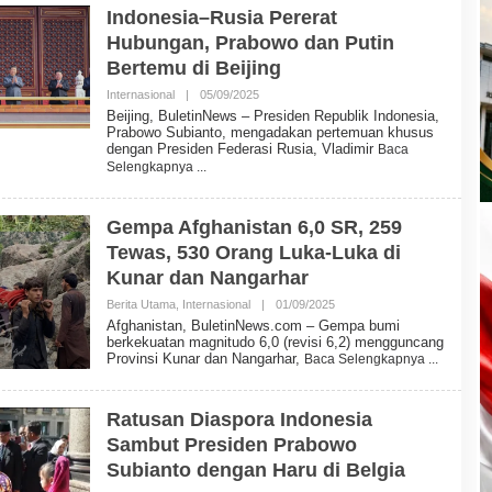
E
Indonesia–Rusia Pererat
T
Hubungan, Prabowo dan Putin
I
N
Bertemu di Beijing
N
E
Internasional
|
05/09/2025
O
W
L
Beijing, BuletinNews – Presiden Republik Indonesia,
S
E
Prabowo Subianto, mengadakan pertemuan khusus
H
dengan Presiden Federasi Rusia, Vladimir
Baca
B
Selengkapnya
U
L
E
T
Gempa Afghanistan 6,0 SR, 259
I
Tewas, 530 Orang Luka-Luka di
N
N
Kunar dan Nangarhar
E
W
Berita Utama
,
Internasional
|
01/09/2025
O
S
L
Afghanistan, BuletinNews.com – Gempa bumi
E
berkekuatan magnitudo 6,0 (revisi 6,2) mengguncang
H
Provinsi Kunar dan Nangarhar,
Baca Selengkapnya
B
U
L
E
Ratusan Diaspora Indonesia
T
Sambut Presiden Prabowo
I
N
Subianto dengan Haru di Belgia
N
E