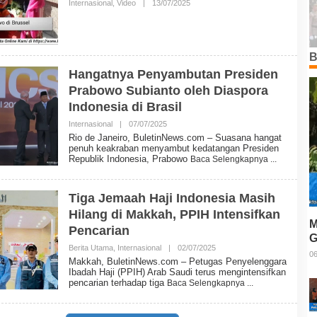
Internasional
,
Video
|
13/07/2025
O
W
L
S
E
H
B
U
B
L
Hangatnya Penyambutan Presiden
E
T
Prabowo Subianto oleh Diaspora
I
N
Indonesia di Brasil
N
E
Internasional
|
07/07/2025
O
W
L
Rio de Janeiro, BuletinNews.com – Suasana hangat
S
E
penuh keakraban menyambut kedatangan Presiden
H
Republik Indonesia, Prabowo
Baca Selengkapnya
B
U
L
E
Tiga Jemaah Haji Indonesia Masih
T
Hilang di Makkah, PPIH Intensifkan
I
M
N
Pencarian
N
G
E
Berita Utama
,
Internasional
|
02/07/2025
O
T
W
06
L
Makkah, BuletinNews.com – Petugas Penyelenggara
S
E
Ibadah Haji (PPIH) Arab Saudi terus mengintensifkan
H
pencarian terhadap tiga
Baca Selengkapnya
B
U
L
E