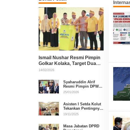
Interna
Ismail Nushar Resmi Pimpin
Golkar Kolaka, Target Dua
Kursi per Dapil
14/02/2026
Syaharuddin Alrif
Resmi Pimpin DPW
NasDem Sulsel
25/01/2026
Asisten I Setda Kolut
Tekankan Pentingnya
Pendidikan Politik
19/11/2025
untuk Perkuat
Demokrasi
Masa Jabatan DPRD