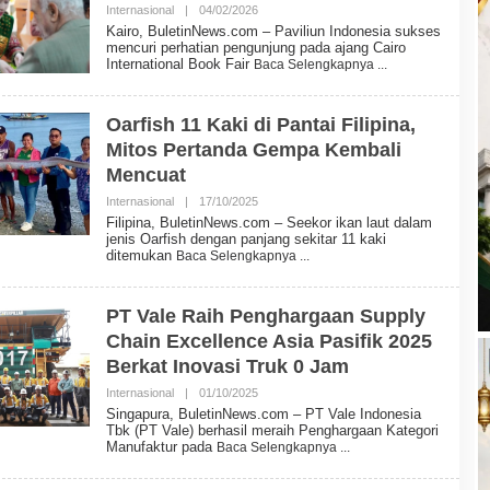
Internasional
|
04/02/2026
O
E
L
W
Kairo, BuletinNews.com – Paviliun Indonesia sukses
E
S
mencuri perhatian pengunjung pada ajang Cairo
H
International Book Fair
Baca Selengkapnya
B
U
L
E
Oarfish 11 Kaki di Pantai Filipina,
T
Mitos Pertanda Gempa Kembali
I
N
Mencuat
N
E
Internasional
|
17/10/2025
O
W
L
Filipina, BuletinNews.com – Seekor ikan laut dalam
S
E
jenis Oarfish dengan panjang sekitar 11 kaki
H
ditemukan
Baca Selengkapnya
B
U
L
E
PT Vale Raih Penghargaan Supply
T
Chain Excellence Asia Pasifik 2025
I
N
Berkat Inovasi Truk 0 Jam
N
E
Internasional
|
01/10/2025
O
W
L
Singapura, BuletinNews.com – PT Vale Indonesia
S
E
Tbk (PT Vale) berhasil meraih Penghargaan Kategori
H
Manufaktur pada
Baca Selengkapnya
B
U
L