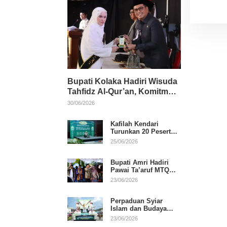
Bupati Kolaka Hadiri Wisuda
Tahfidz Al-Qur’an, Komitmen
Dukung Pendidikan
30/06/2026
Keagamaan
Kafilah Kendari
Turunkan 20 Peserta
pada Hari Pertama
25/06/2026
MTQ Sultra 2026 di
Konawe
Bupati Amri Hadiri
Pawai Ta’aruf MTQ
XXXI Sultra, Beri
23/06/2026
Dukungan untuk
Kafilah Kolaka
Perpaduan Syiar
Islam dan Budaya
Warnai Pawai Ta’aruf
23/06/2026
MTQ XXXI Sultra