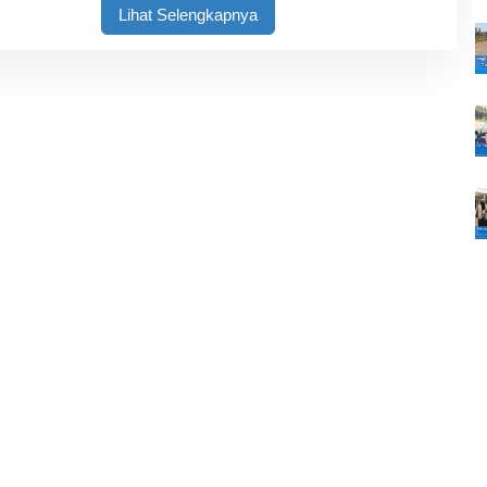
Lihat Selengkapnya
T
I
N
N
E
W
S