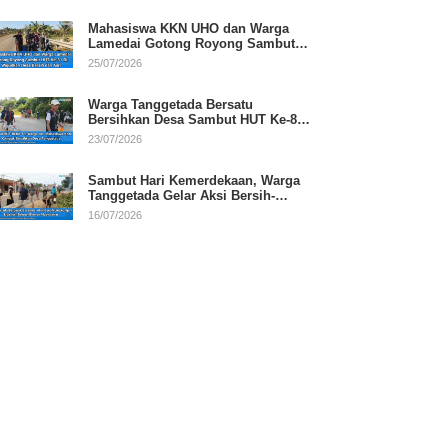
Mahasiswa KKN UHO dan Warga
Lamedai Gotong Royong Sambut
HUT Ke-81 RI
25/07/2026
Warga Tanggetada Bersatu
Bersihkan Desa Sambut HUT Ke-81
RI
23/07/2026
Sambut Hari Kemerdekaan, Warga
Tanggetada Gelar Aksi Bersih-
Bersih Desa
16/07/2026