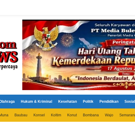
Olahraga
Hukum & Kriminal
Kesehatan
Politik
Pendidikan
Sosial
Muna
Baubau
Konsel
Koltim
Konut
Bombana
Wajo
Semaran