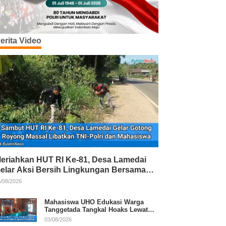
erita Video
eriahkan HUT RI Ke-81, Desa Lamedai
elar Aksi Bersih Lingkungan Bersama
NI-Polri
/08/2026
Mahasiswa UHO Edukasi Warga
Tanggetada Tangkal Hoaks Lewat
Program Literasi
03/08/2026