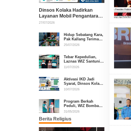
Dinsos Kolaka Hadirkan
Layanan Mobil Pengantaran
Gratis bagi Pasien Penerima
27/07/2026
Manfaat Desil 1–5
Hidup Sebatang Kara,
Pak Kallang Terima
Bantuan dari Laznas
25/07/2026
WIZ Kolaka
Tebar Kepedulian,
Laznas WIZ Santuni
Anak Yatim dan
11/07/2026
Dhuafa di Kecamatan
Latambaga
Aktivasi IKD Jadi
Syarat, Dinsos Kolaka
Sosialisasikan
10/07/2026
Pendaftaran Perlinsos
Digital
Program Berkah
Peduli, WIZ Bombana
Bantu Lansia dan
31/05/2026
Janda di Poea
Berita Religius