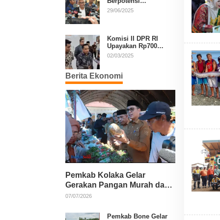
Berpotensi
Diperpanjang, Aria
29/06/2025
Bima Soroti Implikasi
Ketatanegaraan
Komisi II DPR RI
Upayakan Rp700
Miliar dari APBN
02/03/2025
untuk PSU di 24
Daerah Pasca
Berita Ekonomi
Putusan MK
Pemkab Kolaka Gelar
Gerakan Pangan Murah dan
Salurkan Pupuk Organik
07/07/2026
Pemkab Bone Gelar