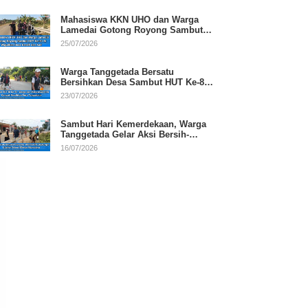
Mahasiswa KKN UHO dan Warga
Lamedai Gotong Royong Sambut
HUT Ke-81 RI
25/07/2026
Warga Tanggetada Bersatu
Bersihkan Desa Sambut HUT Ke-81
RI
23/07/2026
Sambut Hari Kemerdekaan, Warga
Tanggetada Gelar Aksi Bersih-
Bersih Desa
16/07/2026