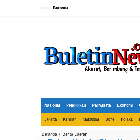
L
e
Beranda
w
a
t
i
k
e
k
o
n
t
e
n
Nasional
Pendidikan
Pariwisata
Ekonomi
Jakarta
Kendari
Makassar
Bone
Kolaka
Beranda
/
Berita Daerah
P
o