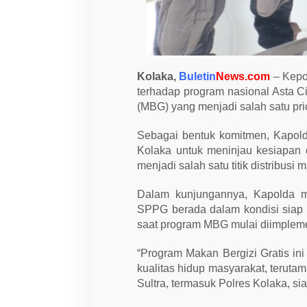
n
B
e
r
g
i
z
Kolaka,
Buletin
News.com
– Kepo
i
terhadap program nasional Asta C
G
r
(MBG) yang menjadi salah satu pri
a
t
i
Sebagai bentuk komitmen, Kapol
s
Kolaka untuk meninjau kesiapan
d
a
menjadi salah satu titik distribus
r
i
Dalam kunjungannya, Kapolda me
P
e
SPPG berada dalam kondisi siap 
m
saat program MBG mulai diimplem
e
r
i
“Program Makan Bergizi Gratis in
n
t
kualitas hidup masyarakat, teruta
a
Sultra, termasuk Polres Kolaka, 
h