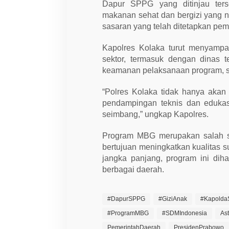
Dapur SPPG yang ditinjau ters
makanan sehat dan bergizi yang n
sasaran yang telah ditetapkan pem
Kapolres Kolaka turut menyampa
sektor, termasuk dengan dinas t
keamanan pelaksanaan program, ser
“Polres Kolaka tidak hanya akan
pendampingan teknis dan edukas
seimbang,” ungkap Kapolres.
Program MBG merupakan salah sa
bertujuan meningkatkan kualitas 
jangka panjang, program ini dih
berbagai daerah.
#DapurSPPG
#GiziAnak
#KapoldaS
#ProgramMBG
#SDMIndonesia
As
PemerintahDaerah
PresidenPrabowo