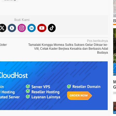
Ikuti Kami
B
Pos berikutnya
loter
Tamalaki Kongga Momea Sultra Sukses Gelar Diksar ke-
VIII, Cetak Kader Berjiwa Kesatria dan Berbasis Adat
Budaya
M
G
T
06