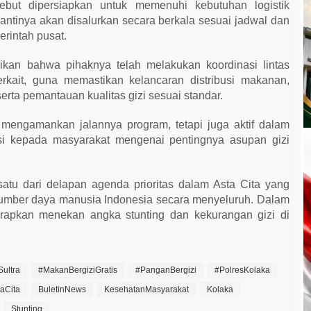
ebut dipersiapkan untuk memenuhi kebutuhan logistik
antinya akan disalurkan secara berkala sesuai jadwal dan
erintah pusat.
ikan bahwa pihaknya telah melakukan koordinasi lintas
erkait, guna memastikan kelancaran distribusi makanan,
ta pemantauan kualitas gizi sesuai standar.
 mengamankan jalannya program, tetapi juga aktif dalam
i kepada masyarakat mengenai pentingnya asupan gizi
tu dari delapan agenda prioritas dalam Asta Cita yang
sumber daya manusia Indonesia secara menyeluruh. Dalam
arapkan menekan angka stunting dan kekurangan gizi di
ultra
#MakanBergiziGratis
#PanganBergizi
#PolresKolaka
taCita
BuletinNews
KesehatanMasyarakat
Kolaka
Stunting