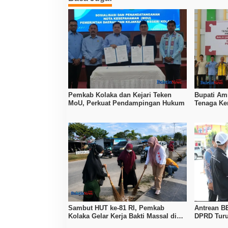
Pemkab Kolaka dan Kejari Teken
Bupati Amr
MoU, Perkuat Pendampingan Hukum
Tenaga Ker
Tingkatka
Sambut HUT ke-81 RI, Pemkab
Antrean B
Kolaka Gelar Kerja Bakti Massal di
DPRD Turu
Seluruh Wilayah
Pertamina