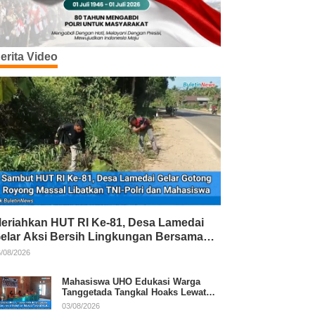
erita Video
eriahkan HUT RI Ke-81, Desa Lamedai
elar Aksi Bersih Lingkungan Bersama
NI-Polri
/08/2026
Mahasiswa UHO Edukasi Warga
Tanggetada Tangkal Hoaks Lewat
Program Literasi
03/08/2026