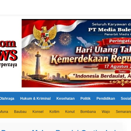
Olahraga
Hukum & Kriminal
Kesehatan
Politik
Pendidikan
Sosial
Muna
Baubau
Konsel
Koltim
Konut
Bombana
Wajo
Semaran