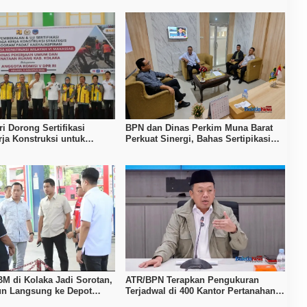
i Dorong Sertifikasi
BPN dan Dinas Perkim Muna Barat
ja Konstruksi untuk
Perkuat Sinergi, Bahas Sertipikasi
n Daya Saing SDM Kolaka
Tanah hingga Penataan Permukiman
BM di Kolaka Jadi Sorotan,
ATR/BPN Terapkan Pengukuran
n Langsung ke Depot
Terjadwal di 400 Kantor Pertanahan,
Waktu Tunggu Maksimal Tujuh Hari