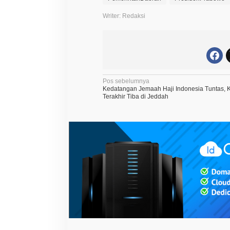
Writer: Redaksi
N
Pos sebelumnya
Kedatangan Jemaah Haji Indonesia Tuntas, K
a
Terakhir Tiba di Jeddah
v
i
g
a
s
i
p
o
s