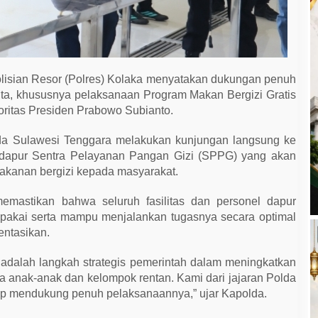
lisian Resor (Polres) Kolaka menyatakan dukungan penuh
ita, khususnya pelaksanaan Program Makan Bergizi Gratis
oritas Presiden Prabowo Subianto.
da Sulawesi Tenggara melakukan kunjungan langsung ke
 dapur Sentra Pelayanan Pangan Gizi (SPPG) yang akan
i makanan bergizi kepada masyarakat.
mastikan bahwa seluruh fasilitas dan personel dapur
pakai serta mampu menjalankan tugasnya secara optimal
entasikan.
i adalah langkah strategis pemerintah dalam meningkatkan
ma anak-anak dan kelompok rentan. Kami dari jajaran Polda
siap mendukung penuh pelaksanaannya,” ujar Kapolda.