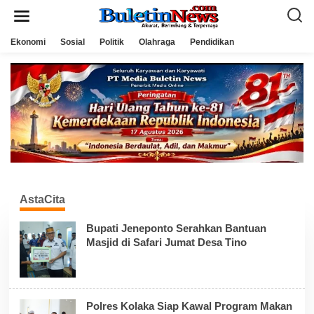
L
e
w
a
Ekonomi
Sosial
Politik
Olahraga
Pendidikan
t
i
k
e
k
o
n
t
e
n
AstaCita
Bupati Jeneponto Serahkan Bantuan
Masjid di Safari Jumat Desa Tino
Polres Kolaka Siap Kawal Program Makan